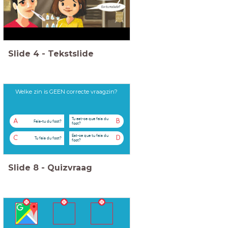
Slide
4
-
Tekstslide
Welke zin is GEEN correcte vraagzin?
Tu est-ce que fais du
A
B
Fais-tu du foot?
foot?
Est-ce que tu fais du
C
D
Tu fais du foot?
foot?
Slide
8
-
Quizvraag