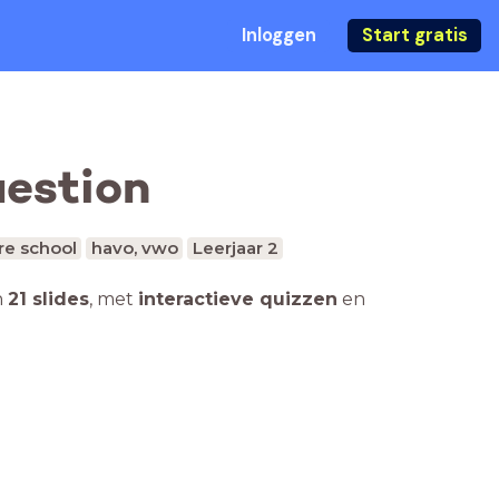
Inloggen
Start gratis
uestion
re school
havo, vwo
Leerjaar 2
n
21 slides
,
met
interactieve quizzen
en