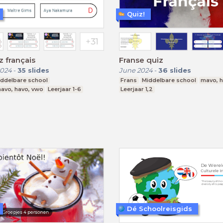
Quiz!
 français
Franse quiz
2024
-
35
slides
June 2024
-
36
slides
iddelbare school
Frans
Middelbare school
mavo, 
mavo, havo, vwo
Leerjaar 1-6
Leerjaar 1,2
Dé Schoolreisgids