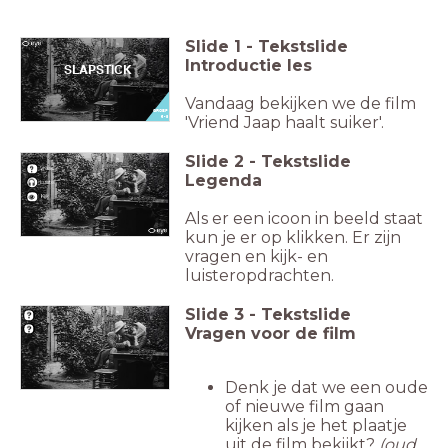
Slide
1
-
Tekstslide
Introductie les
SLAPSTICK
Vandaag bekijken we de film
GROEP
'Vriend Jaap haalt suiker'.
5 - 8
Slide
2
-
Tekstslide
Vraag
Legenda
Luister
Kijk
Als er een icoon in beeld staat
kun je er op klikken. Er zijn
vragen en kijk- en
luisteropdrachten.
Slide
3
-
Tekstslide
Vragen voor de film
Denk je dat we een oude
of nieuwe film gaan
kijken als je het plaatje
uit de film bekijkt?
(oud,