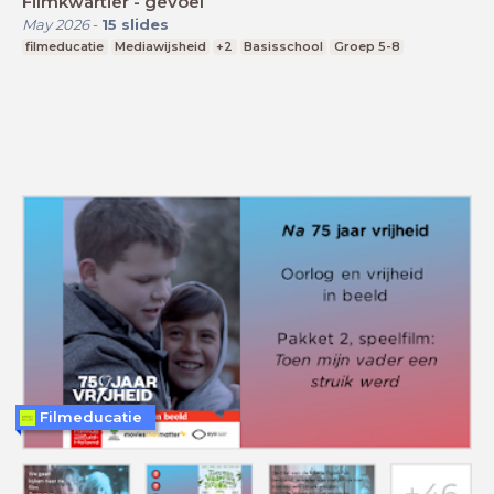
Filmkwartier - gevoel
May 2026
-
15
slides
filmeducatie
Mediawijsheid
+2
Basisschool
Groep 5-8
Filmeducatie