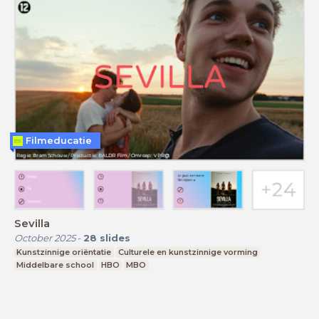
Filmeducatie
Sevilla
October 2025
-
28
slides
Kunstzinnige oriëntatie
Culturele en kunstzinnige vorming
Middelbare school
HBO
MBO