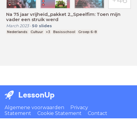
Na 75 jaar vrijheid_pakket 2_Speelfim: Toen mijn
vader een struik werd
March 2023
-
50
slides
Nederlands
Cultuur
+3
Basisschool
Groep 6-8
LessonUp
Algemene voorwaarden
Privacy
Statement
Cookie Statement
Contact
Nederlands