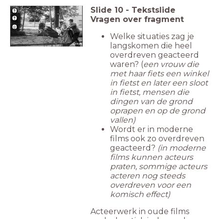
Slide
10
-
Tekstslide
Vragen over fragment
Welke situaties zag je
langskomen die heel
overdreven geacteerd
waren? (
een vrouw die
met haar fiets een winkel
in fietst en later een sloot
in fietst, mensen die
dingen van de grond
oprapen en op de grond
vallen)
Wordt er in moderne
films ook zo overdreven
geacteerd?
(in moderne
films kunnen acteurs
praten, sommige acteurs
acteren nog steeds
overdreven voor een
komisch effect)
Acteerwerk in oude films