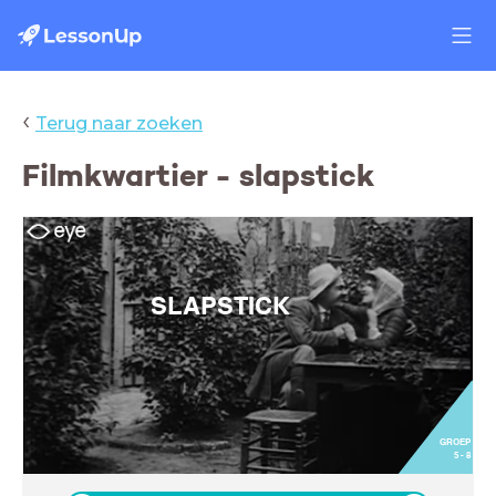
‹
Terug naar zoeken
Filmkwartier - slapstick
SLAPSTICK
GROEP
5 - 8