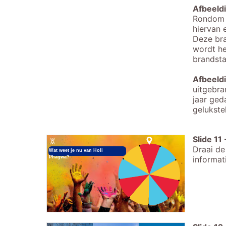
Afbeeld
Rondom d
hiervan 
Deze bra
wordt he
brandsta
Afbeeld
uitgebra
jaar ged
gelukst
Slide
11
Draai de
Wat weet je nu van Holi
Phagwa?
informati