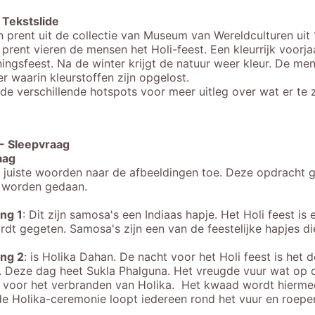
Tekstslide
en prent uit de collectie van Museum van Wereldculturen uit
prent vieren de mensen het Holi-feest. Een kleurrijk voorjaa
ingsfeest. Na de winter krijgt de natuur weer kleur. De me
r waarin kleurstoffen zijn opgelost.
de verschillende hotspots voor meer uitleg over wat er te z
-
Sleepvraag
aag
 juiste woorden naar de afbeeldingen toe. Deze opdracht g
t worden gedaan.
ng 1
: Dit zijn samosa's een Indiaas hapje. Het Holi feest is
rdt gegeten.
Samosa's zijn een van de feestelijke hapjes di
ing 2
: is Holika Dahan. De nacht voor het Holi feest is het 
. Deze dag heet Sukla Phalguna. Het vreugde vuur wat op 
 voor het verbranden van Holika. Het kwaad wordt hierm
de Holika-ceremonie loopt iedereen rond het vuur en roep