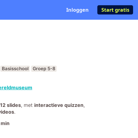
Inloggen
Start gratis
Basisschool
Groep 5-8
reldmuseum
12 slides
,
met
interactieve quizzen
,
videos
.
min