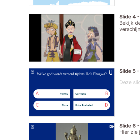
Slide
4
-
Bekijk d
verschij
Slide
5
-
Welke god wordt vereerd tijdens Holi Phagwa?
Deze sli
A
B
Vishnu
Ganesha
C
D
Shiva
Prins Prahalad
Slide
6
-
Hier zie