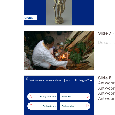
Vishnu
Slide
7
-
Deze sli
Slide
8
-
Wat wensen mensen elkaar tijdens Holi Phagwa?
Antwoord
Antwoord
Antwoord
A
B
Happy New Year
Subh Holi
Antwoord
C
D
Frohe Ostern
Badhaee ho