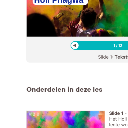
1
/
12
Slide
1
:
Tekst
Onderdelen in deze les
Slide
1
-
Het Holi
lente wo