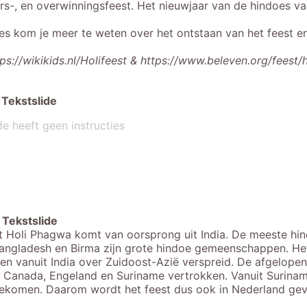
rs-, en overwinningsfeest. Het nieuwjaar van de hindoes va
les kom je meer te weten over het ontstaan van het feest e
tps://wikikids.nl/Holifeest & https://www.beleven.org/feest/
Tekstslide
de heeft geen instructies
Tekstslide
t Holi Phagwa komt van oorsprong uit India. De meeste hind
angladesh en Birma zijn grote hindoe gemeenschappen. Het
en vanuit India over Zuidoost-Azië verspreid. De afgelopen 
 Canada, Engeland en Suriname vertrokken. Vanuit Suriname
ekomen. Daarom wordt het feest dus ook in Nederland ge