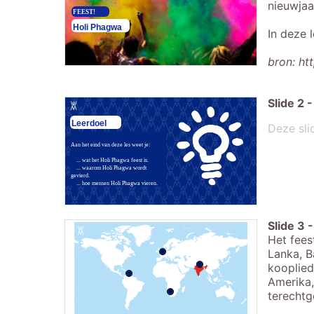
nieuwjaa
FEEST!
Holi Phagwa
In deze 
bron: ht
Slide
2
-
Leerdoel
Deze sli
Aan het eind van deze les weet je:
... wat het Holi Phagwa feest is.
... waarom Holi Phagwa wordt
gevierd.
... hoe mensen Holi Phagwa vieren.
Slide
3
-
Het fees
Lanka, B
kooplied
Amerika,
terechtg