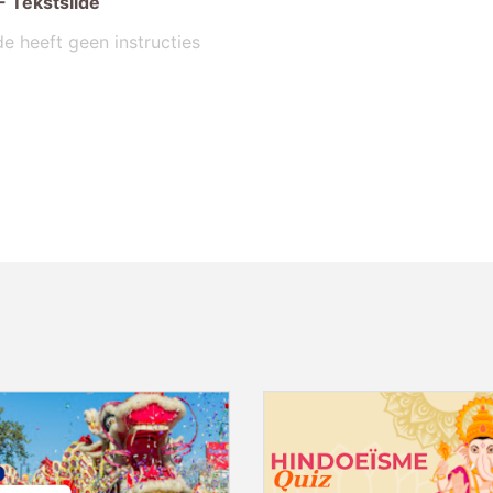
-
Tekstslide
de heeft geen instructies