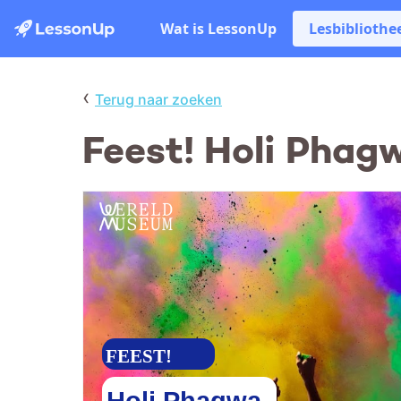
Wat is LessonUp
Lesbibliothe
‹
Terug naar zoeken
Feest! Holi Phag
FEEST!
Holi Phagwa