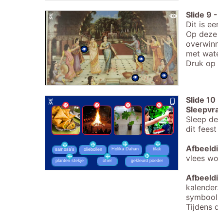
Slide
9
-
Dit is e
Op deze 
overwinn
met wate
Druk op 
Slide
10
Sleepvr
Sleep de
dit fees
Afbeeldi
Holika Dahan
tilak
oliebollen
samosa's
vlees wo
gekleurd poeder
planten stekje
offer
Afbeeld
kalender
symbool
Tijdens 