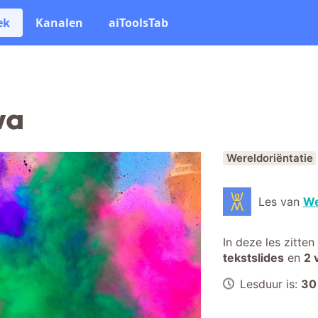
ek
Kanalen
aiToolsTab
wa
Wereldoriëntatie
Les van
We
In deze les zitten
tekstslides
en
2 
Lesduur is:
30