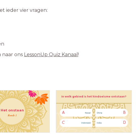
t ieder vier vragen:
en
n naar ons
LessonUp Quiz Kanaal
!
In welk gebied is het hindoeïsme ontstaan?
Het onstaan
A
B
Nepal
China
Ronde 1
C
D
Indonesië
India