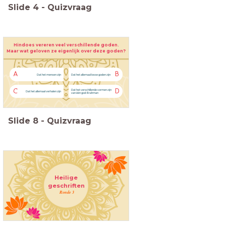
Slide
4
-
Quizvraag
Hindoes vereren veel verschillende goden.
Maar wat geloven ze eigenlijk over deze goden?
A
B
Dat het mensen zijn
Dat het allemaal losse goden zijn
C
D
Dat het verschillende vormen zijn
Dat het allemaal verhalen zijn
van één god: Brahman
Slide
8
-
Quizvraag
Heilige
geschriften
Ronde 3