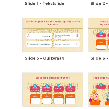
Slide
1
-
Tekstslide
Slide
2
-
Wat is volgens hindoes de oorsprong van de
Sleep d
wereld?
bij het
Schepping door god
A
B
Adam
Een oerknal
Brahma
Schepper
C
D
Geboren uit een lotusbloem
Door Vishnu’s droom
Slide
5
-
Quizvraag
Slide
6
-
Sleep de goden naar hun rol
:
Koppel de na
Ganesha
God van
Beschermer
Neemt
vernietiging
van het heelal en
God van alles
hindernissen
en schepping
de aarde
weg
Brahma
Shiva
Vishnu
Ganesha