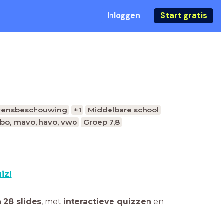
Inloggen
Start gratis
vensbeschouwing
+1
Middelbare school
bo, mavo, havo, vwo
Groep 7,8
iz!
n
28 slides
,
met
interactieve quizzen
en