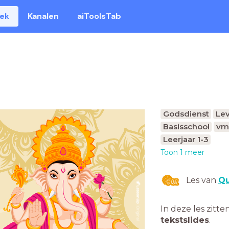
eek
Kanalen
aiToolsTab
Godsdienst
Le
Basisschool
vm
Leerjaar 1-3
Toon 1 meer
Les van
Qu
In deze les zitte
tekstslides
.