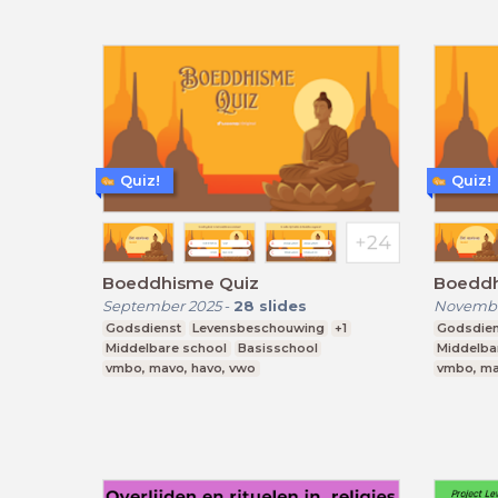
Quiz!
Quiz!
Boeddhisme Quiz
Boeddh
September 2025
-
28
slides
Novembe
Godsdienst
Levensbeschouwing
+1
Godsdien
Middelbare school
Basisschool
Middelba
vmbo, mavo, havo, vwo
vmbo, ma