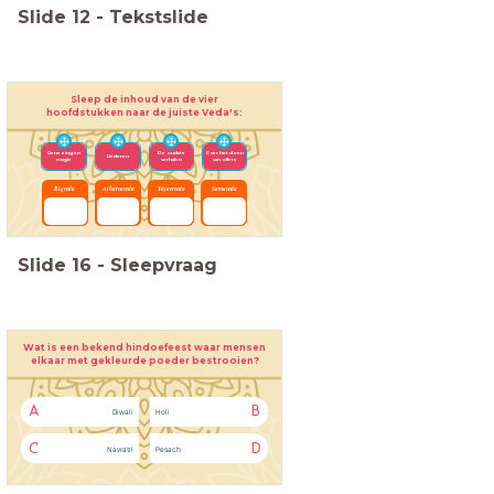
Slide
12
-
Tekstslide
Sleep de inhoud van de vier
hoofdstukken naar de juiste Veda's:
Genezing en
De oudste
Over het doen
Liederen
magie
verhalen
van offers
Rigveda
Atharvaveda
Yajoerveda
Samaveda
Slide
16
-
Sleepvraag
Wat is een bekend hindoefeest waar mensen
elkaar met gekleurde poeder bestrooien?
A
B
Diwali
Holi
C
D
Navratri
Pesach