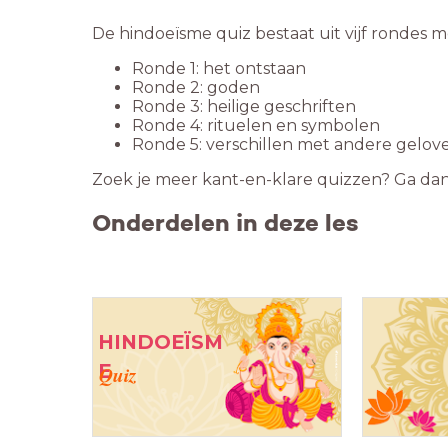
De hindoeïsme quiz bestaat uit vijf rondes me
Ronde 1: het ontstaan
Ronde 2: goden
Ronde 3: heilige geschriften
Ronde 4: rituelen en symbolen
Ronde 5: verschillen met andere gelov
Zoek je meer kant-en-klare quizzen? Ga da
Onderdelen in deze les
HINDOEÏSM
E
Quiz