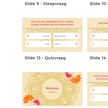
Slide
9
-
Sleepvraag
Slide
10
Wat zijn de belangrijkste en oudste
Wat bet
heilige boeken van het hindoeïsme?
A
B
A
Hanuman
Bhagavad Gita
C
D
C
Veda’s
Atharva
Slide
13
-
Quizvraag
Slide
14
Hoe noemen
en verzor
Rituelen
A
Ronde 4
C