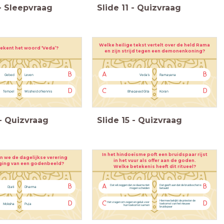
-
Sleepvraag
Slide
11
-
Quizvraag
Welke heilige tekst vertelt over de held Rama
ekent het woord ‘Veda’?
en zijn strijd tegen een demonenkoning?
B
A
B
Gebed
Leven
Veda’s
Ramayana
D
C
D
Tempel
Wijsheid of kennis
Bhagavad Gita
Koran
-
Quizvraag
Slide
15
-
Quizvraag
In het hindoeïsme poft een bruidspaar rijst
 we de dagelijkse verering
in het vuur als offer aan de goden.
ging van een godenbeeld?
Welke betekenis heeft dit ritueel?
B
A
B
Dat wil zeggen dat ze daarna niet
Dat geeft aan dat de bruidsschat is
Djati
Dharma
mogen scheiden
betaald
Hiermee bekijkt de priester de
D
C
D
Het vragen om zegen en geluk voor
Moksha
Puja
toekomst van het nieuwe
hun toekomst samen
bruidspaar