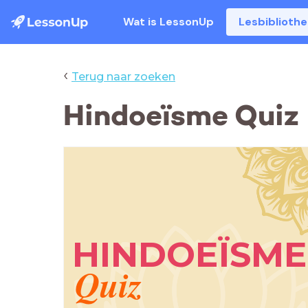
Wat is LessonUp
Lesbiblioth
‹
Terug naar zoeken
Hindoeïsme Quiz
HINDOEÏSME
Quiz