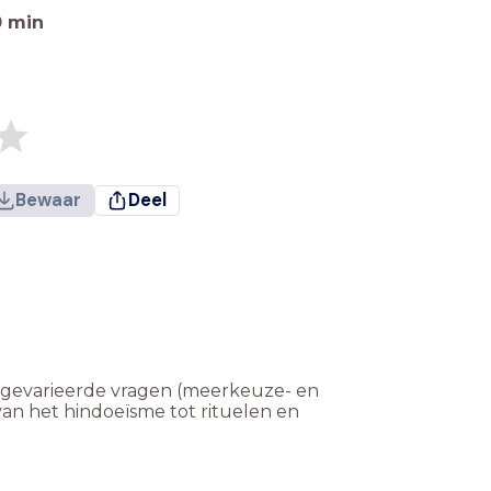
0
min
Bewaar
Deel
20 gevarieerde vragen (meerkeuze- en
an het hindoeïsme tot rituelen en