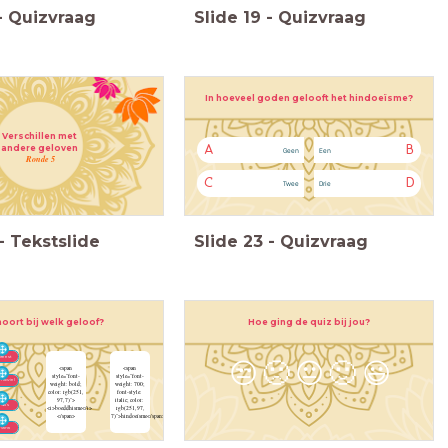
-
Quizvraag
Slide
19
-
Quizvraag
In hoeveel goden gelooft het hindoeïsme?
Verschillen met
andere geloven
A
B
Geen
Een
Ronde 5
C
D
Twee
Drie
-
Tekstslide
Slide
23
-
Quizvraag
Hoe ging de quiz bij jou?
oort bij welk geloof?
ifeest
😒
🙁
😐
🙂
😃
<span
<span
style="font-
style="font-
mawiel
weight: bold;
weight: 700;
color: rgb(251,
font-style:
97, 7)">
italic; color:
da’s
<i>boeddhisme</i>
rgb(251, 97,
</span>
7)">hindoeïsme</span>
rvana