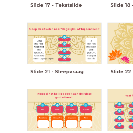
Slide
17
-
Tekstslide
Slide
18
Sleep de rituelen naar ‘dagelijks’ of ‘bij een feest’.
Wierook
branden
<span
<b
style="font-
style="font-
Holi
weight: bold;
style: italic;
color:
color:
rgb(251, 97,
rgb(251, 97,
Diwali
7); font-style:
7)">Bij een
italic">Dagelijks</span>
feest</b>
Puja
Slide
21
-
Sleepvraag
Slide
22
Koppel het heilige boek aan de juiste
Wat h
godsdienst:
Hol
Brahma
Bijbel
Koran
Veda’s
Tripitaka
Boeddha
Dhar
Boeddhisme
Christendom
Hindoeïsme
Islam
Karma
Ve
Shiva
Ni