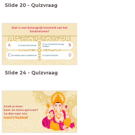
Slide
20
-
Quizvraag
Wat is een belangrijk kenmerk van het
hindoeïsme?
Er zijn meerdere heilige
A
B
Er is één heilig boek
boeken
C
D
Ze hebben geen godsdienst
Er is geen tempel
Slide
24
-
Quizvraag
Zoek je meer
kant-en-klare quizzen?
Ga dan naar ons
LessonUp Quiz Kanaal
!