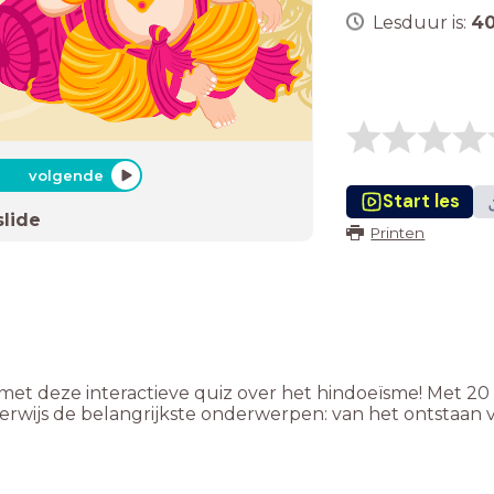
Lesduur is:
4
volgende
Start les
slide
Printen
n met deze interactieve quiz over het hindoeïsme! Met 
rwijs de belangrijkste onderwerpen: van het ontstaan v