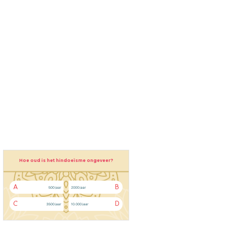
Hoe oud is het hindoeïsme ongeveer?
A
B
500 jaar
2000 jaar
C
D
3500 jaar
10.000 jaar