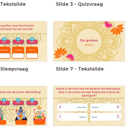
Tekstslide
Slide
3
-
Quizvraag
e goden naar hun functie
 ontstaan
van de wereld:
De goden
Vishnu
Shiva
Brahma
Ronde 2
Beschermer
Vernietiger
Geen rol
Sleepvraag
Slide
7
-
Tekstslide
Rama is de held van het gedicht de Ramayana.
Wat is de naam van zijn helpende vriend, de
men aan de juiste afbeelding:
apengod?
Shiva
Brahma
Vishnu
A
B
Hanuman
Ravana
C
D
Krishna
Durga