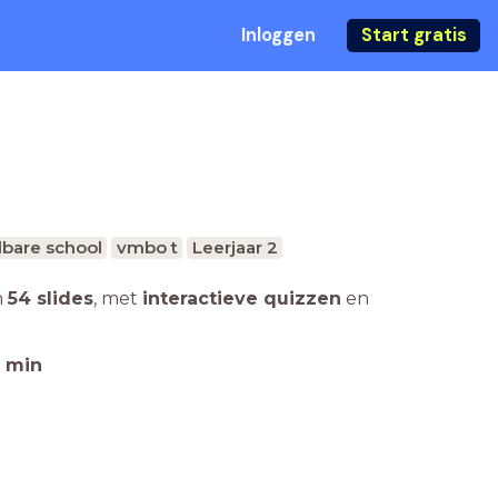
Inloggen
Start gratis
bare school
vmbo t
Leerjaar 2
n
54 slides
,
met
interactieve quizzen
en
min