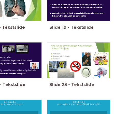
Mensen die roken, ademen kleine teerdruppels in.
Die beschadigen de binnenkant van de luchtwegen
Van roken kun je hart- en vaatziekten en longziekten
krijgen. Die zijn vaak ongeneeslijk.
-
Tekstslide
Slide
19
-
Tekstslide
e
even of ruiken
ordt sneller opgenomen in het bloed
nig zuurstof voor de cellen
g, misselijk vermoeid en krijgt hoofdpijn.
oos raken en eraan doodgaan
-
Tekstslide
Slide
23
-
Tekstslide
Exit ticket B4:
Exit ticket B4:
 doet smog met je longen?
Hoe voorkom je teveel koolstofdioxide in de lucht?