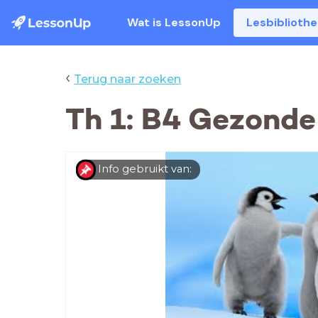
Wat is LessonUp
Lesbiblioth
‹
Terug naar zoeken
Th 1: B4 Gezond
Info gebruikt van: