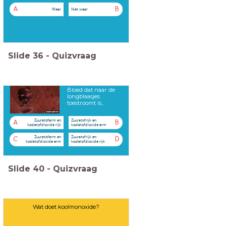
A
B
Waar
Niet waar
Slide
36
-
Quizvraag
Bloed dat naar de
longblaasjes
toestroomt is...
Zuurstofarm en
Zuurstofrijk en
A
B
koolstofdioxide rijk
koolstofdioxide arm
Zuurstofarm en
Zuurstofrijk en
C
D
koolstofdioxide arm
koolstofdioxide rijk
Slide
40
-
Quizvraag
Wat doet koolmonoxide?