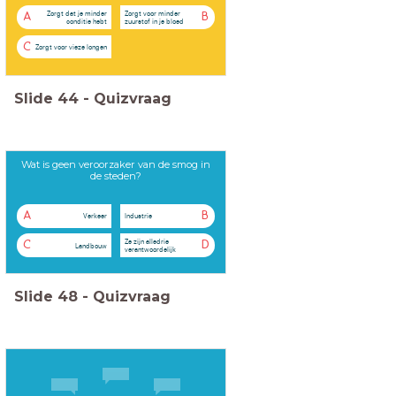
Zorgt dat je minder
Zorgt voor minder
A
B
conditie hebt
zuurstof in je bloed
C
Zorgt voor vieze longen
Slide
44
-
Quizvraag
Wat is geen veroorzaker van de smog in
de steden?
A
B
Verkeer
Industrie
Ze zijn alledrie
C
D
Landbouw
verantwoordelijk
Slide
48
-
Quizvraag