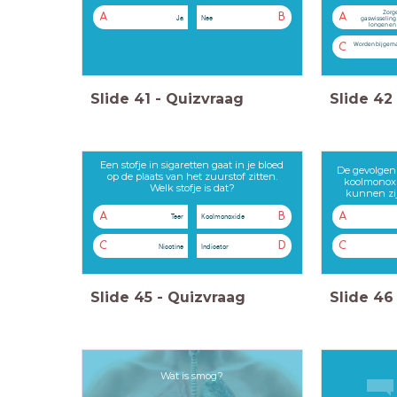
Zorge
A
B
A
Ja
Nee
gaswisseling
longen en 
Worden bijgemaa
C
Slide
41
-
Quizvraag
Slide
42
Een stofje in sigaretten gaat in je bloed
De gevolgen
op de plaats van het zuurstof zitten.
koolmonox
Welk stofje is dat?
kunnen zi
A
B
A
Teer
Koolmonoxide
C
D
C
Nicotine
Indicator
Slide
45
-
Quizvraag
Slide
46
Wat is smog?