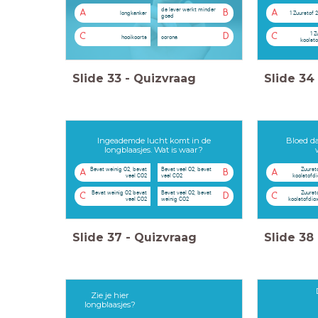
de lever werkt minder
A
B
A
longkanker
1 Zuurstof 2
goed
1 Z
C
D
C
hooikoorts
corona
koolsto
Slide
33
-
Quizvraag
Slide
34
Ingeademde lucht komt in de
Bloed da
longblaasjes. Wat is waar?
Bevat weinig O2, bevat
Bevat veel O2, bevat
Zuurst
A
B
A
veel CO2
veel CO2
koolstofdi
Bevat weinig O2 bevat
Bevat veel O2, bevat
Zuurst
C
D
C
veel CO2
weinig CO2
koolstofdio
Slide
37
-
Quizvraag
Slide
38
Zie je hier
longblaasjes?