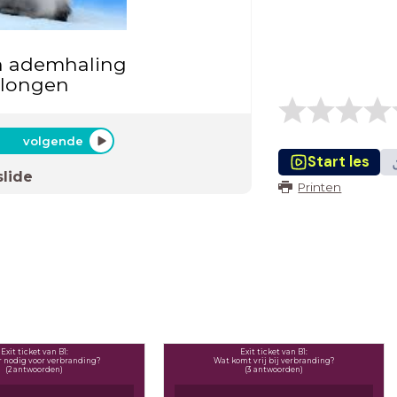
n ademhaling
 longen
volgende
Start les
slide
Printen
Exit ticket van B1:
Exit ticket van B1:
er nodig voor verbranding?
Wat komt vrij bij verbranding?
(2 antwoorden)
(3 antwoorden)