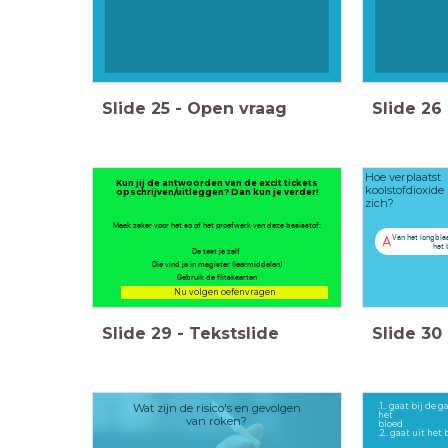
Slide
25
-
Open vraag
Slide
26
Hoe verplaatst
Kun jij de antwoorden van de excit tickets
koolstofdioxide
opschrijven/uitleggen? Dan kun je verder!
zich?
Maak zeker voor het so of het proefwerk van deze basisstof:
Van het longbla
A
het 
De test je zelf
Die vind je in magister (leermiddelen)
Gebruik de flitskaarten
Nu volgen oefenvragen
Slide
29
-
Tekstslide
Slide
30
Wat zijn de risico's en gevolgen
.1.. gaat bij de 
het
van roken?
bloed
.2.. gaat uit het