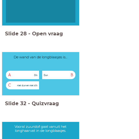
Slide
28
-
Open vraag
De wand van de longblaasjes is...
A
B
Dik
Dun
C
niet dun en niet dik
Slide
32
-
Quizvraag
Vooral zuurstof gaat vanuit het
longhaarvat in de longblaasjes.