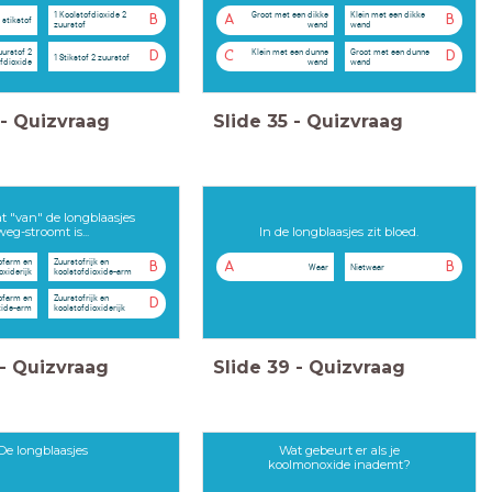
1 Koolstofdioxide 2
Groot met een dikke
Klein met een dikke
B
A
B
 stikstof
zuurstof
wand
wand
uurstof 2
Klein met een dunne
Groot met een dunne
D
C
D
1 Stikstof 2 zuurstof
fdioxide
wand
wand
-
Quizvraag
Slide
35
-
Quizvraag
t "van" de longblaasjes
weg-stroomt is...
In de longblaasjes zit bloed.
ofarm en
Zuurstofrijk en
B
A
B
Waar
Nietwaar
oxiderijk
koolstofdioxide-arm
ofarm en
Zuurstofrijk en
D
xide-arm
koolstofdioxiderijk
-
Quizvraag
Slide
39
-
Quizvraag
De longblaasjes
Wat gebeurt er als je
koolmonoxide inademt?