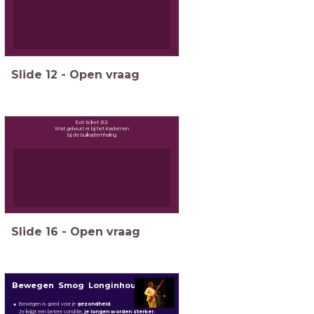
Slide
12
-
Open vraag
Exit ticket B3:
Wat gebeurt er bij het inademen
bij de buikademhaling
Slide
16
-
Open vraag
Bewegen Smog Longinhoud
Bewegen is goed voor je
gezondheid
.
Je krijgt een betere conditie,
je longen worden sterker.