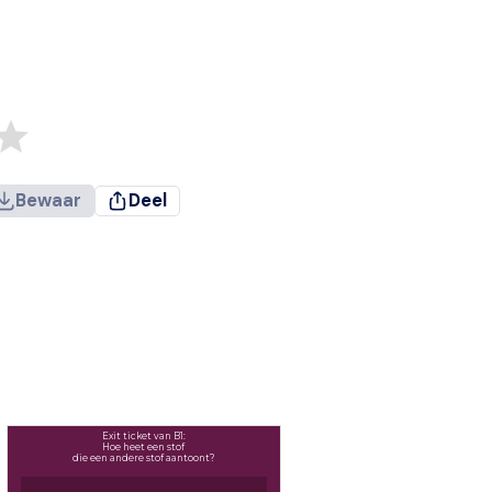
Bewaar
Deel
Exit ticket van B1:
Hoe heet een stof
die een andere stof aantoont?