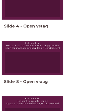
Slide
4
-
Open vraag
Exit ticket B2:
Hoe komt het dat een neusademhaling gezonder
is dan een mondademhaling (leg uit 5 onderdelen)
Slide
8
-
Open vraag
Exit ticket B3:
Hoe komt de zuurstof van de
ingeademde lucht vanaf de longen bij de cellen?