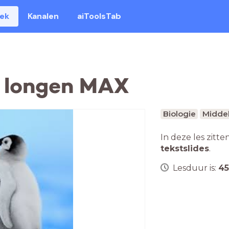
eek
Kanalen
aiToolsTab
e longen MAX
Biologie
Middel
In deze les zitte
tekstslides
.
Lesduur is:
45