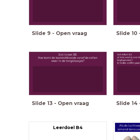
Slide
9
-
Open vraag
Slide
10
Exit ticket B3:
Exit ticket B3:
a) Wat weet je over 
Hoe komt de koolstofdioxide vanaf de cellen
longhaarvaten?
weer in de longblaasjes?
b) Welke stoffen gaa
Slide
13
-
Open vraag
Slide
14
Als de luchtwe
Leerdoel B4
iemand benauwd