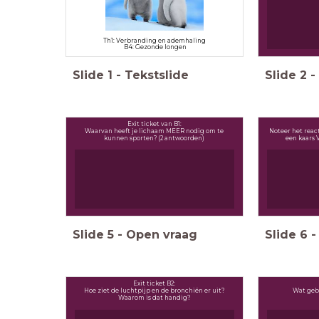
Th1: Verbranding en ademhaling
B4: Gezonde longen
Slide
1
-
Tekstslide
Slide
2
-
Exit ticket van B1:
Waarvan heeft je lichaam MEER nodig om te
Noteer het reac
kunnen sporten? (2 antwoorden)
een kaars V
Slide
5
-
Open vraag
Slide
6
-
Exit ticket B2:
Hoe ziet de luchtpijp en de bronchiën er uit?
Wat gebe
Waarom is dat handig?