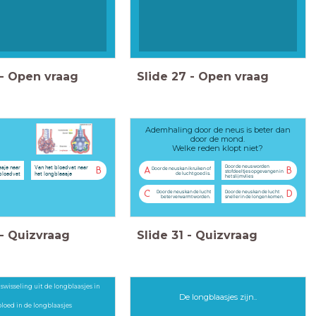
-
Open vraag
Slide
27
-
Open vraag
Ademhaling door de neus is beter dan
door de mond.
Welke reden klopt niet?
Door de neus worden
asje naar
Van het bloedvat naar
Door de neus kan ik ruiken of
B
A
B
stofdeeltjes opgevangen in
bloedvat
het longblaasje
de lucht goed is.
het slijmvlies
Door de neus kan de lucht
Door de neus kan de lucht
C
D
beter verwarmt worden.
sneller in de longen komen.
-
Quizvraag
Slide
31
-
Quizvraag
gaswisseling uit de longblaasjes in
De longblaasjes zijn..
 bloed in de longblaasjes