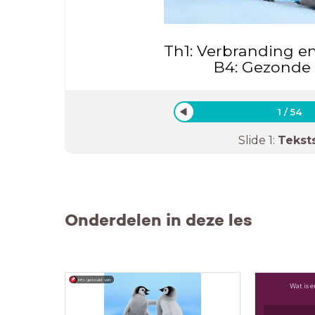
Th1: Verbranding e
B4: Gezonde
1
/
54
Slide
1
:
Tekst
Onderdelen in deze les
Info gebruikt van:
Wat is 