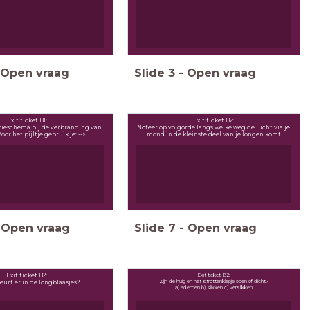
Open vraag
Slide
3
-
Open vraag
Exit ticket B1:
Exit ticket B2:
tieschema bij de verbranding van
Noteer op volgorde langs welke weg de lucht via je
oor het pijltje gebruik je: -->
mond in de kleinste deel van je longen komt
Open vraag
Slide
7
-
Open vraag
Exit ticket B2:
Exit ticket B2:
Zijn de huig en het strottenklepje open of dicht?
urt er in de longblaasjes?
a) ademen b) slikken c) verslikken