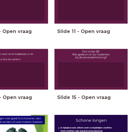
-
Open vraag
Slide
11
-
Open vraag
Exit ticket B3:
de wand van de longblaasjes en de
Wat gebeurt er bij inademen
bij de borstademhaling?
n er door die wanden?
-
Open vraag
Slide
15
-
Open vraag
gen niet goed functioneren, kan
Schone longen
 worden of vaak moeten hoesten
In tabaksrook zitten veel schadelijke stoffen.
Veel stoffen zijn kankerverwekkend