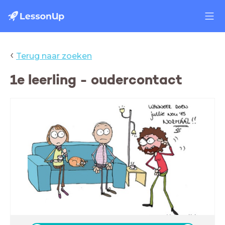
‹
Terug naar zoeken
1e leerling - oudercontact