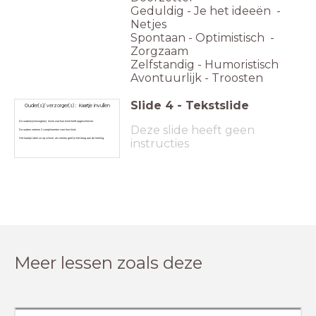
Geduldig - Je het ideeën -
Netjes
Spontaan - Optimistisch -
Zorgzaam
Zelfstandig - Humoristisch
Avontuurlijk - Troosten
Slide
4
-
Tekstslide
Ouder(s)/ verzorger(s) : Kaartje invullen
De ouder(s)/verzorger(s) lezen wat hun kind heeft opgeschreven.
Deze slide heeft geen
De ouders noteren 2 complimenten voor hun kind.
Het kaartje laten ze op school, als mentor geef je het terug aan de leerling.
instructies
Meer lessen zoals deze