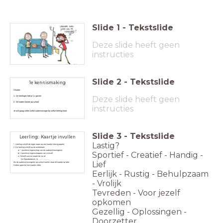
Slide
1
-
Tekstslide
Deze slide heeft geen
instructies
Slide
2
-
Tekstslide
1e kennismaking
Situatie:
Deze slide heeft geen
1. De leerlingen heb je 1 x gezien
2. De ouders komen op school
instructies
Je wilt graag weten welke ouder/verzorger bij welke leerling hoort.
Slide
3
-
Tekstslide
Leerling: Kaartje invullen
Lastig?
1. Leerling schrijft de eigen naam op een kaartje (stevig papier)
2. De leerling schrijft op de achterkant:
a) 1 positieve eigenschap van de ouder(s)/verzorger(s)
Sportief - Creatief - Handig -
b) 2 positieve eigenschappen van zichzelf
c) Schrijft over en maakt de zin af:
De Waerdenborch, ik .....................
Lief
Als de ouder(s)/verzorger(s) op school komen staat dit kaartje op tafel.
Ouders gaan bij hun kaartje zitten.
Eerlijk - Rustig - Behulpzaam
- Vrolijk
Tevreden - Voor jezelf
opkomen
Gezellig - Oplossingen -
Doorzetter