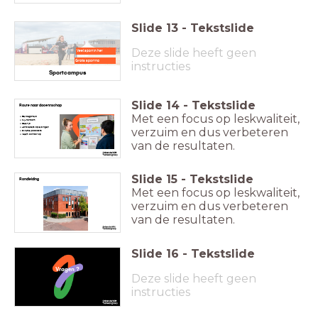
Slide
13
-
Tekstslide
Deze slide heeft geen
Veel sport in het
rooster
Gratis sport na
instructies
schooltijd
Sportcampus
Slide
14
-
Tekstslide
Route naar docentschap
Met een focus op leskwaliteit,
Bevoegdheid
Zij-instroom
Deeltijd
verzuim en dus verbeteren
Aanbieders opleidingen
Diverse podcasts
Neem contact op
van de resultaten.
Slide
15
-
Tekstslide
Rondleiding
Met een focus op leskwaliteit,
verzuim en dus verbeteren
van de resultaten.
Slide
16
-
Tekstslide
Vragen ?
Deze slide heeft geen
instructies