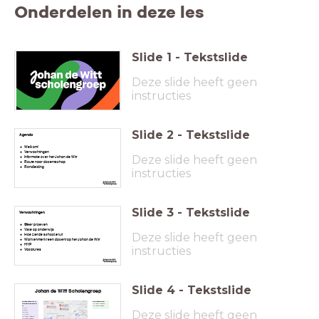
Onderdelen in deze les
Slide
1
-
Tekstslide
Deze slide heeft geen
instructies
Slide
2
-
Tekstslide
Agenda
Welkom!
Verwachtingen
Deze slide heeft geen
Informatie over het Johan de Witt
Route naar docentschap
Rondleiding
instructies
Slide
3
-
Tekstslide
Verwachtingen
Sfeer proeven
Visie op onderwijs
Deze slide heeft geen
Hoe ziet de school eruit
Wat kenmerkt een docent op het Johan de Witt
MYP
instructies
Vacatures
Slide
4
-
Tekstslide
Johan de Witt Scholengroep
Zusterstraat &
Hooftskade
Glasblazerslaa
VMBO Kader
n
VMBO Basis
MYP
Deze slide heeft geen
VWO
HAVO
MAVO
VMBO Kader
VMBO Basis