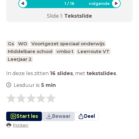
1
/
16
volgende
Slide
1
:
Tekstslide
Gs
WO
Voortgezet speciaal onderwijs
Middelbare school
vmbo t
Leerroute VT
Leerjaar 2
In deze les zitten
16 slides
,
met
tekstslides
.
Lesduur is:
5
min
Start les
Bewaar
Deel
Printen