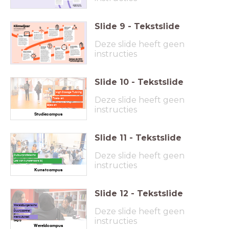
Slide
9
-
Tekstslide
Deze slide heeft geen
instructies
Slide
10
-
Tekstslide
High Dosage Tutoring
Deze slide heeft geen
Toets- en
examentraining
Bijles en
instructies
Huiswerkbegeleiding
Studiecampus
Slide
11
-
Tekstslide
Deze slide heeft geen
Cultuurprofielscho
ol
Les van kunstenaars bij
instructies
kunstinstellingen
Kunstcampus
Slide
12
-
Tekstslide
Wereldburgerscha
Deze slide heeft geen
p
Duurzaamhei
d
Intercultureel
instructies
begrip
Wereldcampus