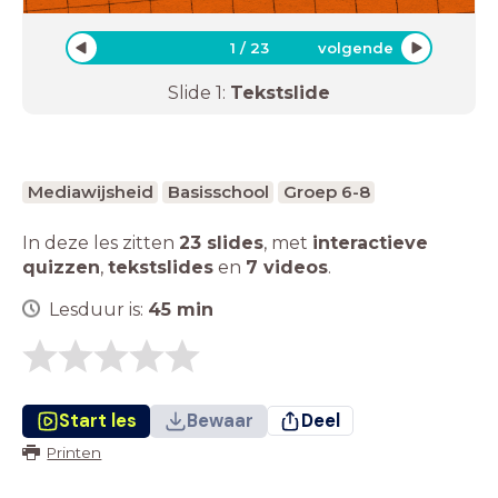
1
/
23
volgende
Slide
1
:
Tekstslide
Mediawijsheid
Basisschool
Groep 6-8
In deze les zitten
23 slides
,
met
interactieve
quizzen
,
tekstslides
en
7 videos
.
Lesduur is:
45
min
Start les
Bewaar
Deel
Printen