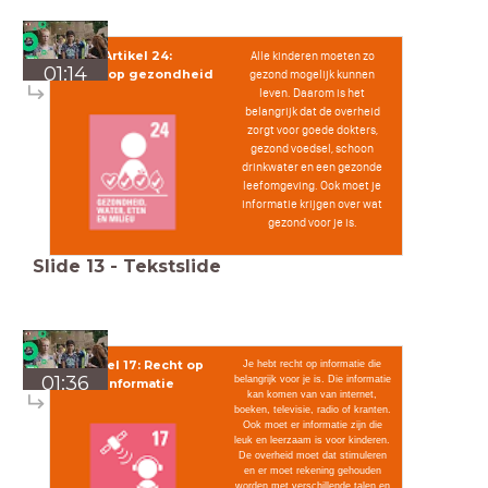
Artikel 24:
Alle kinderen moeten zo
01:14
Recht op gezondheid
gezond mogelijk kunnen
leven. Daarom is het
belangrijk dat de overheid
zorgt voor goede dokters,
gezond voedsel, schoon
drinkwater en een gezonde
leefomgeving. Ook moet je
informatie krijgen over wat
gezond voor je is.
Slide
13
-
Tekstslide
Artikel 17: Recht op
Je hebt recht op informatie die
01:36
belangrijk voor je is. Die informatie
informatie
kan komen van van internet,
boeken, televisie, radio of kranten.
Ook moet er informatie zijn die
leuk en leerzaam is voor kinderen.
De overheid moet dat stimuleren
en er moet rekening gehouden
worden met verschillende talen en