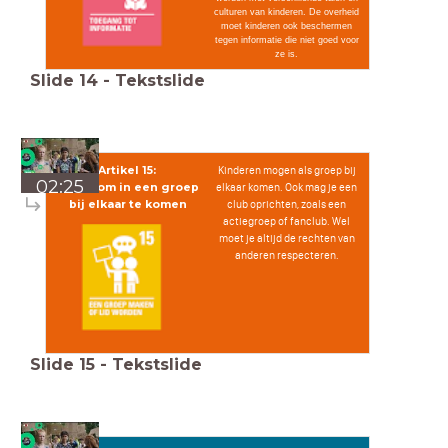
culturen van kinderen. De overheid
moet kinderen ook beschermen
tegen informatie die niet goed voor
ze is.
Slide
14
-
Tekstslide
Artikel 15:
Kinderen mogen als groep bij
02:25
Recht om in een groep
elkaar komen. Ook mag je een
bij elkaar te komen
club oprichten, zoals een
actiegroep of fanclub. Wel
moet je altijd de rechten van
anderen respecteren.
Slide
15
-
Tekstslide