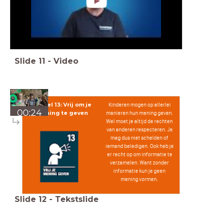
Slide
11
-
Video
Artikel 13: Vrij om je
Kinderen mogen op allerlei
00:24
mening te geven
manieren hun mening geven.
Wel moet je altijd de rechten
van anderen respecteren. Je
mag dus niet schelden of
iemand beledigen. Ook heb je
er recht op om informatie te
verzamelen. Want zonder
informatie kun je geen
mening vormen.
Slide
12
-
Tekstslide