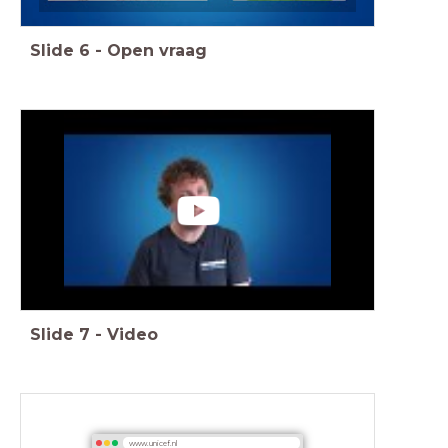
Slide
6
-
Open vraag
Slide
7
-
Video
www.unicef.nl