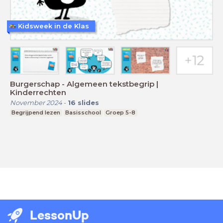
Kidsweek in de Klas
Burgerschap - Algemeen tekstbegrip |
Kinderrechten
November 2024
-
16
slides
Begrijpend lezen
Basisschool
Groep 5-8
LessonUp