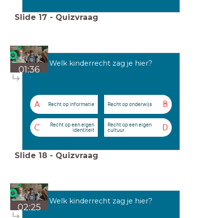
Slide
17
-
Quizvraag
Welk kinderrecht zag je hier?
01:36
A
B
Recht op informatie
Recht op onderwijs
Recht op een eigen
Recht op een eigen
C
D
identiteit
cultuur
Slide
18
-
Quizvraag
Welk kinderrecht zag je hier?
02:25