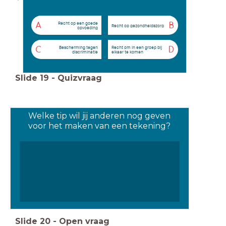
Recht op een goede
A
B
Recht op gezondheidszorg
opvoeding
Bescherming tegen
Recht om in een groep bij
C
D
discriminatie
elkaar te komen
Slide
19
-
Quizvraag
Welke tip wil jij anderen nog geven
voor het maken van een tekening?
Slide
20
-
Open vraag