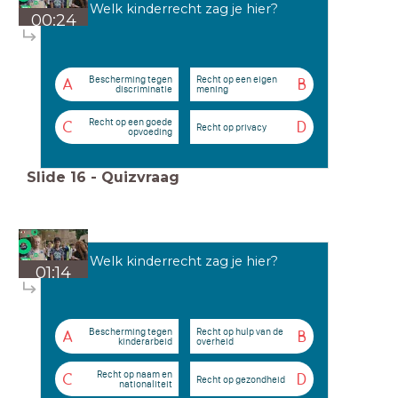
Welk kinderrecht zag je hier?
00:24
Bescherming tegen
Recht op een eigen
A
B
discriminatie
mening
Recht op een goede
C
D
Recht op privacy
opvoeding
Slide
16
-
Quizvraag
Welk kinderrecht zag je hier?
01:14
Bescherming tegen
Recht op hulp van de
A
B
kinderarbeid
overheid
Recht op naam en
C
D
Recht op gezondheid
nationaliteit