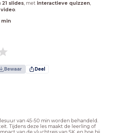
n
21 slides
,
met
interactieve quizzen
,
 video
.
min
Bewaar
Deel
1 lesuur van 45-50 min worden behandeld.
it. Tijdens deze les maakt de leerling of
mpact van de vluchtreis van SK, en hoe hij