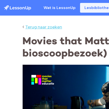
Wat is LessonUp
Lesbiblioth
‹
Terug naar zoeken
Movies that Matt
bioscoopbezoek) 