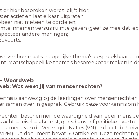
 er hier besproken wordt, blijft hier;
ster actief en laat elkaar uitpraten;
beer niet meteen te oordelen;
mte innemen versus ruimte geven (geef ze mee dat ieder
specteer andere meningen;
ovoorts.
ips over hoe maatschappelijke thema’s bespreekbaar te m
t ‘Maatschappelijke thema’s bespreekbaar maken in de k
-
Woordweb
eb: Wat weet jij van mensenrechten?
ennis is aanwezig bij de leerlingen over mensenrecht
er samen over in gesprek. Gebruik deze voorkennis om h
echten beschermen de waardigheid van ieder mens. J
lacht, etnische afkomst, godsdienst of politieke overtui
document van de Verenigde Naties (VN) en heet de Unive
RM). Dit document bevat 30 artikelen. Deze rechten gel