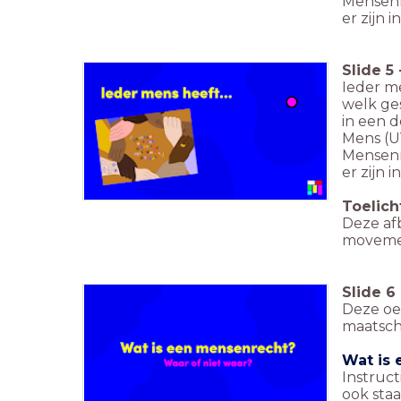
Mensenr
er zijn 
Slide
5
Ieder m
welk ges
in een 
Mens (UV
Mensenr
er zijn 
Toelich
Deze afb
movemen
Slide
6
Deze oe
maatsch
Wat is 
Instruct
ook staa