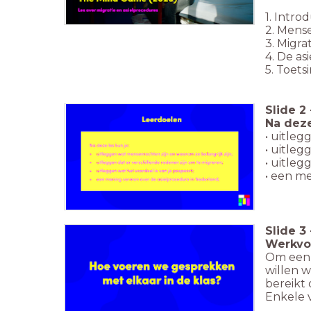
1. Intro
2. Mens
3. Migra
4. De as
5. Toets
Slide
2
Na deze
• uitle
• uitleg
• uitleg
• een m
Slide
3
Werkvor
Om een v
willen w
bereikt 
Enkele v