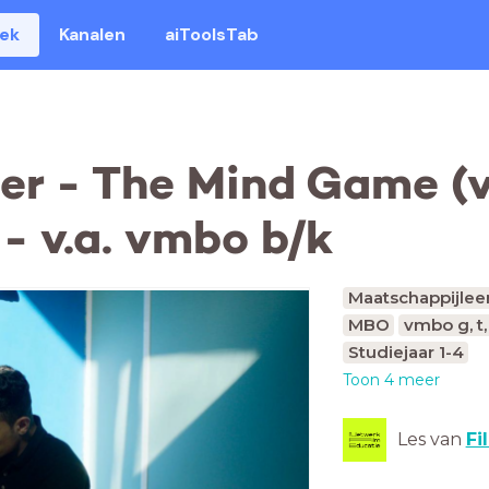
eek
Kanalen
aiToolsTab
er - The Mind Game (
- v.a. vmbo b/k
Maatschappijlee
MBO
vmbo g, t
Studiejaar 1-4
Toon 4 meer
Les van
Fi