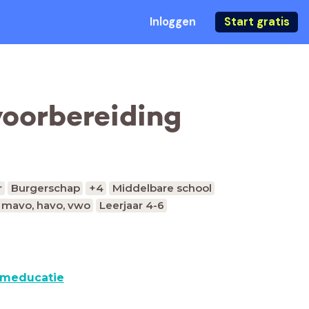
Inloggen
Start gratis
voorbereiding
r
Burgerschap
+4
Middelbare school
, mavo, havo, vwo
Leerjaar 4-6
lmeducatie