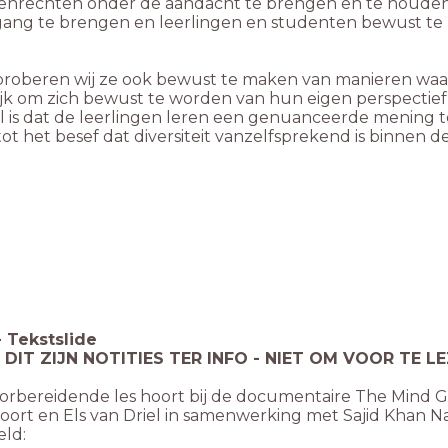
nsenrechten onder de aandacht te brengen en te houden
 gang te brengen en leerlingen en studenten bewust 
, proberen wij ze ook bewust te maken van manieren waar
ijk om zich bewust te worden van hun eigen perspectief 
el is dat de leerlingen leren een genuanceerde mening
tot het besef dat diversiteit vanzelfsprekend is binnen
-
Tekstslide
 DIT ZIJN NOTITIES TER INFO - NIET OM VOOR TE L
orbereidende les hoort bij de documentaire The Mind G
ort en Els van Driel in samenwerking met Sajid Khan Nasir
ld: