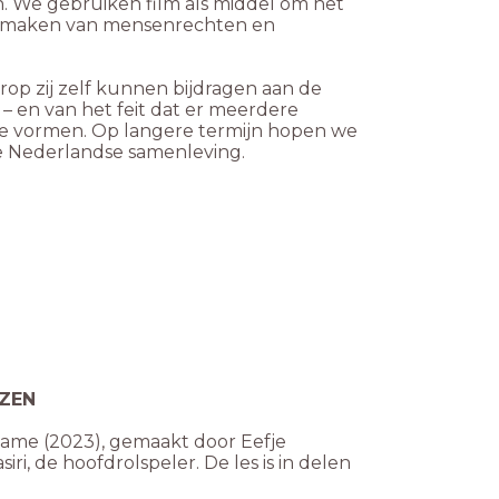
. We gebruiken film als middel om het
te maken van mensenrechten en
op zij zelf kunnen bijdragen aan de
– en van het feit dat er meerdere
 te vormen. Op langere termijn hopen we
 de Nederlandse samenleving.
EZEN
ame (2023), gemaakt door Eefje
i, de hoofdrolspeler. De les is in delen