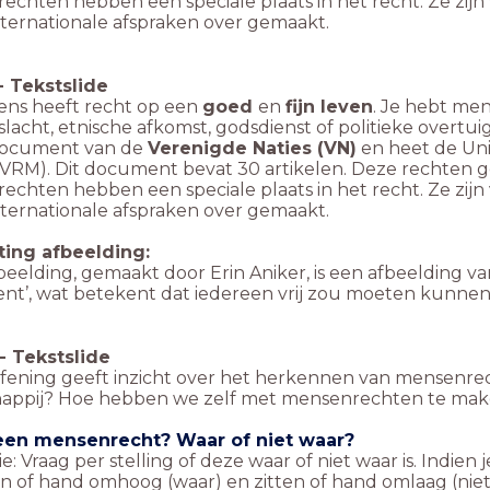
echten hebben een speciale plaats in het recht. Ze zij
internationale afspraken over gemaakt.
-
Tekstslide
ens heeft recht op een
goed
en
fijn leven
. Je hebt me
lacht, etnische afkomst, godsdienst of politieke overtui
document van de
Verenigde Naties (VN)
en heet de Uni
RM). Dit document bevat 30 artikelen. Deze rechten gel
echten hebben een speciale plaats in het recht. Ze zij
internationale afspraken over gemaakt.
ting afbeelding:
eelding, gemaakt door Erin Aniker, is een afbeelding va
t’, wat betekent dat iedereen vrij zou moeten kunnen r
-
Tekstslide
fening geeft inzicht over het herkennen van mensenrec
appij? Hoe hebben we zelf met mensenrechten te ma
een mensenrecht? Waar of niet waar?
ie: Vraag per stelling of deze waar of niet waar is. Indien
n of hand omhoog (waar) en zitten of hand omlaag (niet