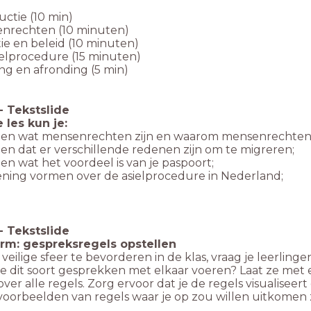
ductie (10 min)
enrechten (10 minuten)
tie en beleid (10 minuten)
ielprocedure (15 minuten)
ing en afronding (5 min)
-
Tekstslide
 les kun je:
ggen wat mensenrechten zijn en waarom mensenrechten b
gen dat er verschillende redenen zijn om te migreren;
gen wat het voordeel is van je paspoort;
ening vormen over de asielprocedure in Nederland;
-
Tekstslide
m: gespreksregels opstellen
eilige sfeer te bevorderen in de klas, vraag je leerling
e dit soort gesprekken met elkaar voeren? Laat ze met 
over alle regels. Zorg ervoor dat je de regels visualiseer
oorbeelden van regels waar je op zou willen uitkomen z