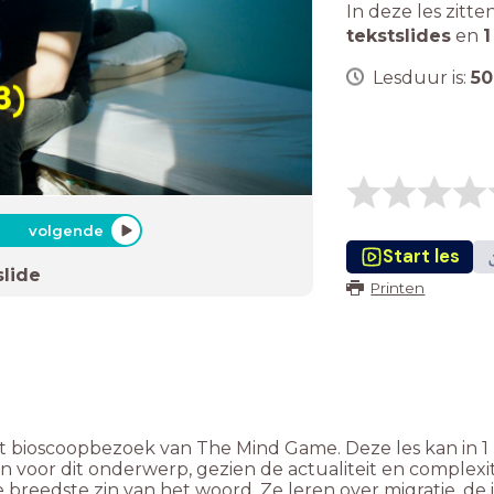
In deze les zitte
tekstslides
en
1
Lesduur is:
50
volgende
Start les
slide
Printen
et bioscoopbezoek van The Mind Game. Deze les kan in 
n voor dit onderwerp, gezien de actualiteit en complexite
reedste zin van het woord. Ze leren over migratie, de i