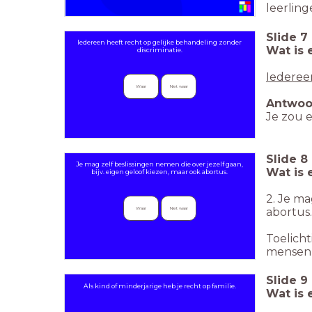
leerlin
Slide
7
Iedereen heeft recht op gelijke behandeling zonder
Wat is 
discriminatie.
Iedereen
Waar
Niet waar
Antwoo
Je zou 
Slide
8
Je mag zelf beslissingen nemen die over jezelf gaan,
Wat is 
bijv. eigen geloof kiezen, maar ook abortus.
2. Je ma
abortus.
Waar
Niet waar
Toelich
mensenr
Slide
9
Als kind of minderjarige heb je recht op familie.
Wat is 