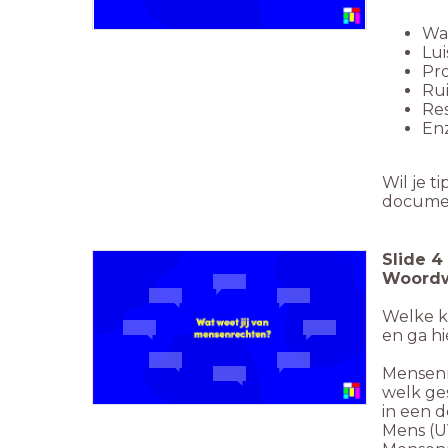
Wat
Lui
Pro
Rui
Re
Enz
Wil je t
documen
Slide
4
Woordw
Welke k
en ga hi
Mensenr
welk ges
in een 
Mens (UV