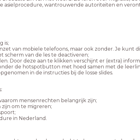
asielprocedure, wantrouwende autoriteiten en verontr
 is;
zet van mobiele telefoons, maar ook zonder. Je kunt di
et scherm van de les te deactiveren;
en. Door deze aan te klikken verschijnt er (extra) informa
onder de hotspotbutton met hoed samen met de leerling
pgenomen in de instructies bij de losse slides.
:
waarom mensenrechten belangrijk zijn;
 zijn om te migreren;
spoort;
dure in Nederland.