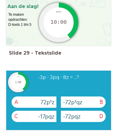
Aan de slag!
timer
Te maken
opdrachten:
10:00
D-toets 1 t/m 5
Slide
29
-
Tekstslide
-3p ⋅ 3pq ⋅ 8z = ...?
timer
1:00
72p²z
-72p²qz
A
B
-17pqz
-72pqz
C
D