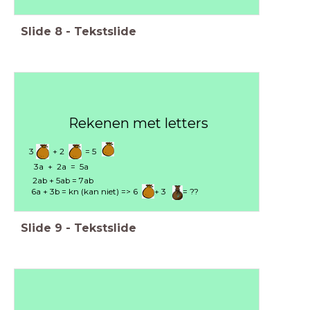
Slide
8
-
Tekstslide
Rekenen met letters
3 + 2 = 5
3a + 2a = 5a
2ab + 5ab = 7ab
6a + 3b = kn (kan niet) => 6 + 3 = ??
Slide
9
-
Tekstslide