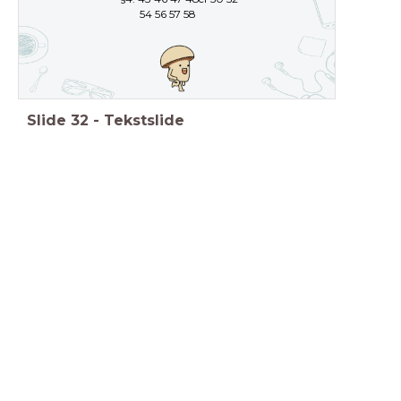
54 56 57 58
Slide
32
-
Tekstslide