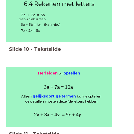
6.4 Rekenen met letters
3a + 2a = 5a
2ab + 5ab = 7ab
6a + 3b = kn (kan niet)
7x - 2x = 5x
Slide
10
-
Tekstslide
Herleiden
bij
optellen
3a +
7a = 10a
Alleen
gelijksoortige termen
kun je optellen
de getallen moeten dezelfde letters hebben
2
x
+ 3
x
+ 4
y
= 5
x +
4
y