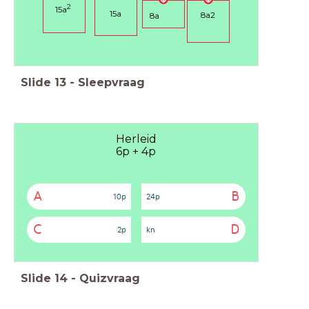
2
15a
15a
8
a
2
8a
Slide
13
-
Sleepvraag
Herleid
6p + 4p
A
B
10p
24p
C
D
2p
kn
Slide
14
-
Quizvraag