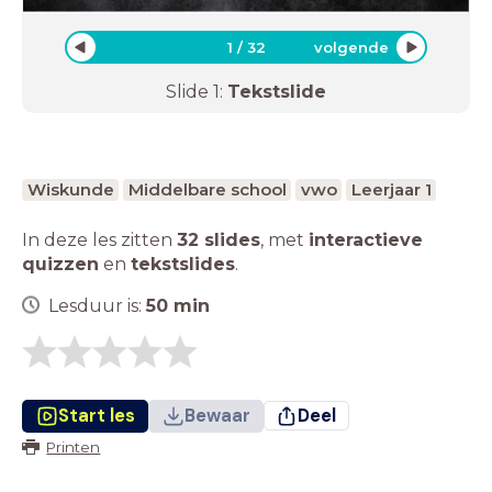
1
/
32
volgende
Slide
1
:
Tekstslide
Wiskunde
Middelbare school
vwo
Leerjaar 1
In deze les zitten
32 slides
,
met
interactieve
quizzen
en
tekstslides
.
Lesduur is:
50
min
Start les
Bewaar
Deel
Printen