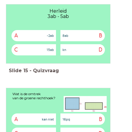
Herleid
3ab - 5ab
A
B
-2ab
8ab
C
D
15ab
kn
Slide
15
-
Quizvraag
Wat is de omtrek
van de groene rechthoek?
A
B
kan niet
16pq