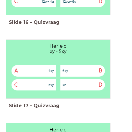
C
D
12p + 4q
12pq+ 6q
Slide
16
-
Quizvraag
Herleid
xy - 5xy
A
B
-4xy
6xy
C
D
-5xy
kn
Slide
17
-
Quizvraag
Herleid