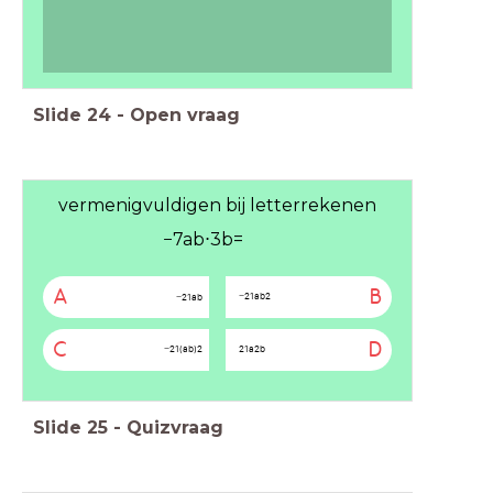
Slide
24
-
Open vraag
vermenigvuldigen bij letterrekenen
−
7
a
b
⋅
3
b
=
A
B
−
2
1
a
b
2
−
2
1
a
b
C
D
−
2
1
(
a
b
)
2
2
1
a
2
b
Slide
25
-
Quizvraag