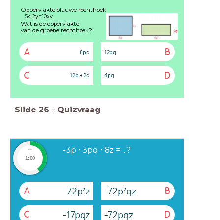
Oppervlakte blauwe rechthoek
5
x
⋅
2
y
=
1
0
x
y
Wat is de oppervlakte
van de groene rechthoek?
A
B
8pq
12pq
C
D
12p + 2q
4pq
Slide
26
-
Quizvraag
-3p ⋅ 3pq ⋅ 8z = ...?
timer
1:00
72p²z
-72p²qz
A
B
-17pqz
-72pqz
C
D