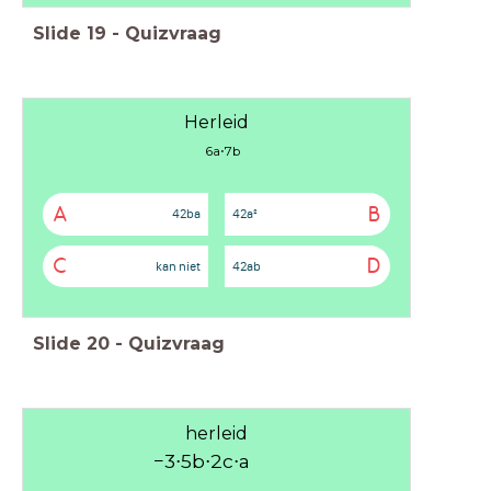
Slide
19
-
Quizvraag
Herleid
6
a
⋅
7
b
A
B
42ba
42a²
C
D
kan niet
42ab
Slide
20
-
Quizvraag
herleid
−
3
⋅
5
b
⋅
2
c
⋅
a