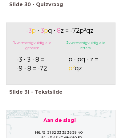
Slide
30
-
Quizvraag
-3
p
⋅
3
p
q ⋅
8
z = -72p²qz
1.
vermenigvuldig alle
2.
vermenigvuldig alle
getallen
letters
p ⋅ pq ⋅ z =
-3 ⋅ 3 ⋅ 8 =
p²
qz
-9 ⋅ 8 = -72
Slide
31
-
Tekstslide
Aan de slag!
H6: §3: 31 32 33 35 36 39 40
§4: 43 46 47 48ef 50 52