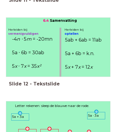
Slide
11
-
Tekstslide
6.4
Samenvatting
Herleiden bij
Herleiden bij
vermenigvuldigen
optellen
-4
n ⋅
5
m
= -20mn
5ab
+ 6ab = 11ab
5a ⋅ 6b = 30ab
5a + 6b = k.n.
5
x
⋅ 7
x
= 35
x
²
5
x
+ 7
x
= 12
x
Slide
12
-
Tekstslide
Letter rekenen: sleep de blauwe naar de rode.
5a ∙ 3a
5a + 3a