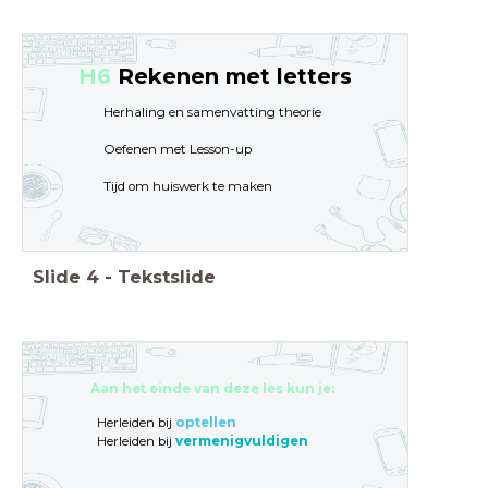
H6
Rekenen met letters
Herhaling en samenvatting theorie
Oefenen met Lesson-up
Tijd om huiswerk te maken
Slide
4
-
Tekstslide
Aan het einde van deze les kun je:
Herleiden bij
optellen
Herleiden bij
vermenigvuldigen