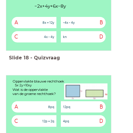
−
2
x
+
4
y
+
6
x
−
8
y
A
B
8x + 12y
-4x - 4y
C
D
4x - 4y
kn
Slide
18
-
Quizvraag
Oppervlakte blauwe rechthoek
5
x
⋅
2
y
=
1
0
x
y
Wat is de oppervlakte
van de groene rechthoek?
A
B
8pq
12pq
C
D
12p + 2q
4pq