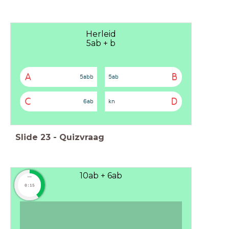
Herleid
5ab + b
A
B
5abb
5ab
C
D
6ab
kn
Slide
23
-
Quizvraag
10ab + 6ab
timer
0:15