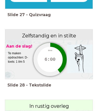
Slide
27
-
Quizvraag
Zelfstandig en in stilte
Aan de slag!
timer
Te maken
opdrachten: D-
6:00
toets: 1 t/m 5
Slide
28
-
Tekstslide
In rustig overleg