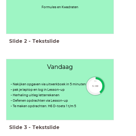
Formules en Kwadraten
Slide
2
-
Tekstslide
Vandaag
timer
- Nakijken opgaven via uitwerkboek in 5 minuten
5:00
- pak je laptop en log in Lesson-up
- Herhaling uitleg letterrekenen
- Oefenen opdrachten via Lesson-up
- Te maken opdrachten: H6 D-toets 1 t/m 5
Slide
3
-
Tekstslide