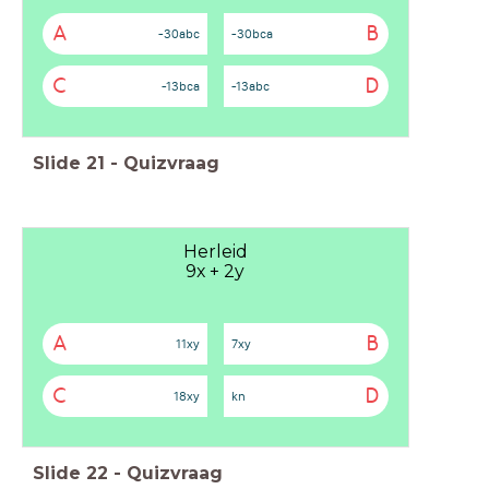
A
B
-30abc
-30bca
C
D
-13bca
-13abc
Slide
21
-
Quizvraag
Herleid
9x + 2y
A
B
11xy
7xy
C
D
18xy
kn
Slide
22
-
Quizvraag