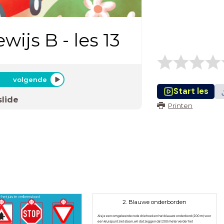
ijs B - les 13
volgende
Start les
slide
Printen
 het juiste verkeersbord
2. Blauwe onderborden
Als je een omgekeerde rode driehoek en het blauwe onderbord (200 m) voor
een kruispunt ziet staan, wil dat zeggen dat 200 meter verder het