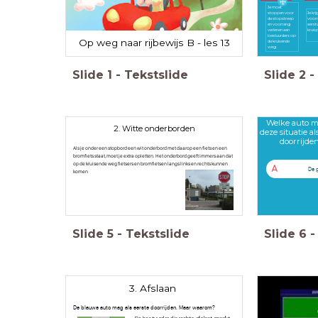
Je moet
stoppen voor
Je krij
de stopstreep
voorr
en voorrang
eerst
verlenen aan
kruis
bestuurders op
Op weg naar rijbewijs B - les 13
de kruisende
weg
Slide
1
-
Tekstslide
Slide
2
-
Welke auto m
2. Witte onderborden
deze situatie al
doorrijde
Als je onder een stopbord een wit onderbord met daarop een fiets en een
bromfiets staat, moet je extra opletten. Het onderbord geeft immers aan dat
op de kruisende weg fietsers en bromfietsen langs links en rechts kunnen
A
De 
komen
Slide
5
-
Tekstslide
Slide
6
-
3. Afslaan
De blauwe auto mag als eerste doorrijden. Maar waarom?