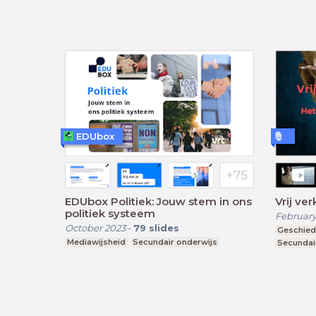
EDUbox
EDUbox Politiek: Jouw stem in ons
Vrij ve
politiek systeem
February
October 2023
-
79
slides
Geschied
Mediawijsheid
Secundair onderwijs
Secundai