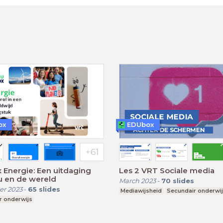
ox
EDUbox
Energie: Een uitdaging
Les 2 VRT Sociale media
u en de wereld
March 2023
-
70
slides
r 2023
-
65
slides
Mediawijsheid
Secundair onderwi
r onderwijs