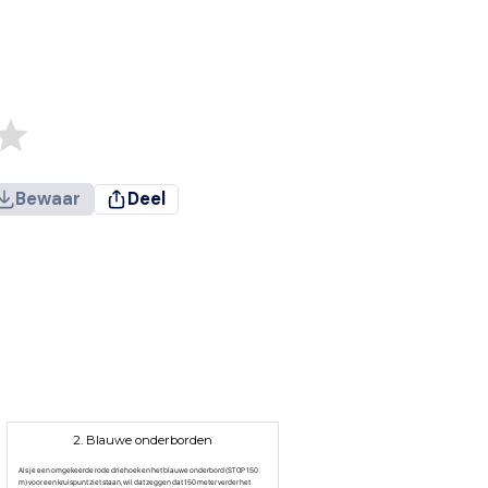
Bewaar
Deel
2. Blauwe onderborden
Als je een omgekeerde rode driehoek en het blauwe onderbord (STOP 150
m) voor een kruispunt ziet staan, wil dat zeggen dat 150 meter verder het