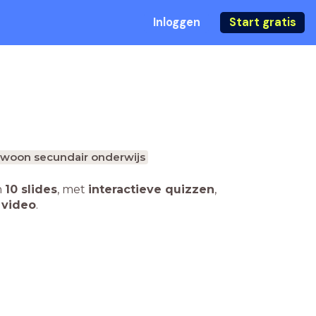
Inloggen
Start gratis
woon secundair onderwijs
n
10 slides
,
met
interactieve quizzen
,
 video
.