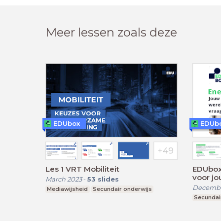
Meer lessen zoals deze
EDUbox
EDUb
Les 1 VRT Mobiliteit
EDUbox 
voor jo
March 2023
-
53
slides
Decembe
Mediawijsheid
Secundair onderwijs
Secundai