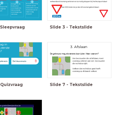
verkeersbord voorrang verlenen en zo nodig stoppen bij het kruispunt staat
Je moet voorrang
Je krijgt op alle
gt
verlenen aan de
kruispunten
ang op het
Over 200 meter zie je dan dit voorrangsbord staan
bestuurders op de
voorrang tot je
volgende
kruisende baan en
het bord einde
punt
indien nodig
voorrangsweg
stoppen
ziet staan
Sleepvraag
Slide
3
-
Tekstslide
ag in
3. Afslaan
s eerste
n?
De gele auto mag als eerste doorrijden. Maar waarom?
Een bestuurder die wil afslaan, moet
B
gele auto
De blauwe auto
voorrang verlenen aan een bestuurder
die rechtdoor rijdt.
Verkeer dat rechtdoor gaat heeft
voorrang op afslaand verkeer.
Quizvraag
Slide
7
-
Tekstslide