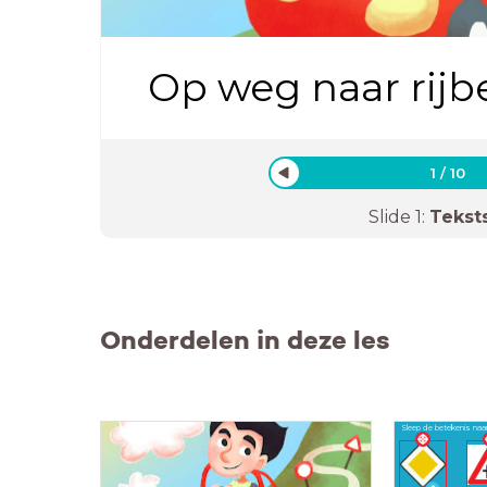
Op weg naar rijbew
1
/
10
Slide
1
:
Tekst
Onderdelen in deze les
Sleep de betekenis naar