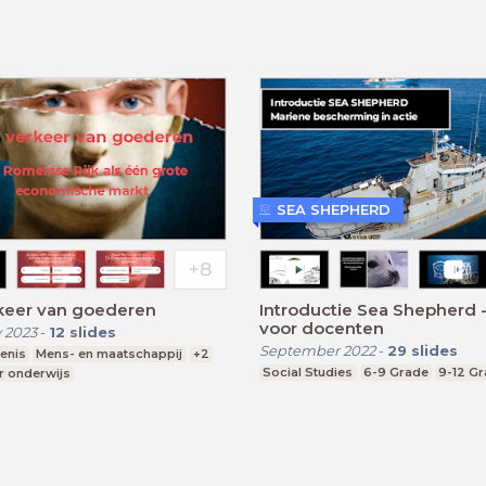
SEA SHEPHERD
rkeer van goederen
Introductie Sea Shepherd -
voor docenten
 2023
-
12
slides
September 2022
-
29
slides
enis
Mens- en maatschappij
+2
Social Studies
6-9 Grade
9-12 G
r onderwijs