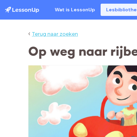
Wat is LessonUp
Lesbiblioth
‹
Terug naar zoeken
Op weg naar rijbe