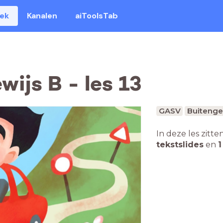
eek
Kanalen
aiToolsTab
wijs B - les 13
GASV
Buitenge
In deze les zitte
tekstslides
en
1