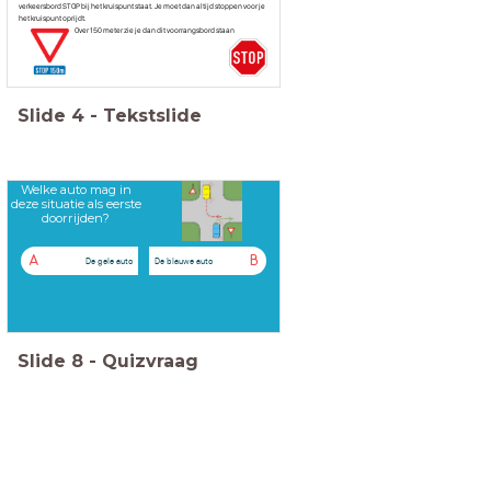
verkeersbord STOP bij het kruispunt staat. Je moet dan altijd stoppen voor je
het kruispunt oprijdt.
Over 150 meter zie je dan dit voorrangsbord staan
Slide
4
-
Tekstslide
Welke auto mag in
deze situatie als eerste
doorrijden?
A
B
De gele auto
De blauwe auto
Slide
8
-
Quizvraag