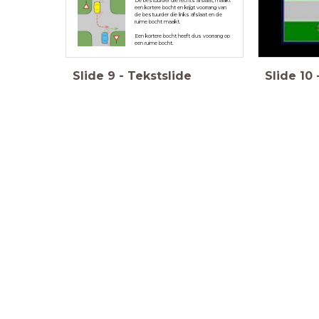
De bestuurder die rechts afslaat, maakt
een kortere bocht en krijgt voorrang van
de bestuurder die links afslaat en de
ruime bocht maakt.
Een kortere bocht heeft dus voorrang op
een ruime bocht.
Slide
9
-
Tekstslide
Slide
10