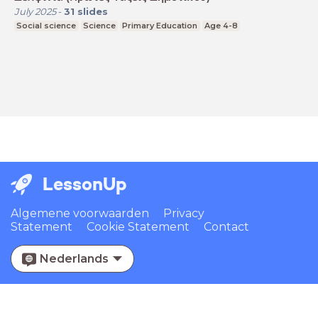
July 2025
-
31
slides
Social science
Science
Primary Education
Age 4-8
LessonUp
Algemene voorwaarden
Privacy
Statement
Cookie Statement
Contact
Nederlands