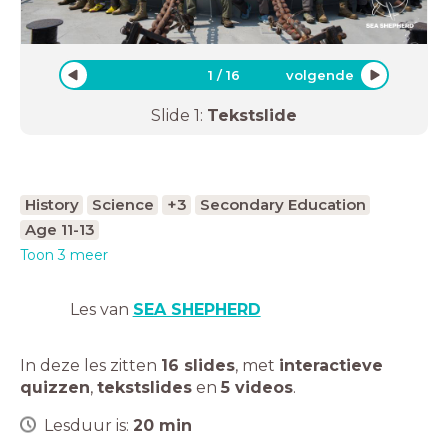
1
/
16
volgende
Slide
1
:
Tekstslide
History
Science
+3
Secondary Education
Age 11-13
Toon 3 meer
Les van
SEA SHEPHERD
In deze les zitten
16 slides
,
met
interactieve
quizzen
,
tekstslides
en
5 videos
.
Lesduur is:
20
min