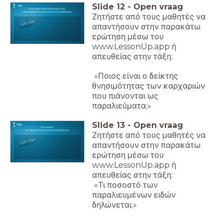
Slide
12
-
Open vraag
Ποιος είναι ο δείκτης θνησιμότητας
των καρχαριών που πιάνονται ως παραλιεύματα;
Ζητήστε από τους μαθητές να
απαντήσουν στην παρακάτω
ερώτηση μέσω του
www.LessonUp.app ή
απευθείας στην τάξη:
«Ποιος είναι ο δείκτης
θνησιμότητας των καρχαριών
που πιάνονται ως
παραλιεύματα;»
Slide
13
-
Open vraag
Τι ποσοστό
των παρεμπιπτόντων αλιευμάτων δηλώνεται;
Ζητήστε από τους μαθητές να
απαντήσουν στην παρακάτω
ερώτηση μέσω του
www.LessonUp.app ή
απευθείας στην τάξη:
«Τι ποσοστό των
παραλιευμένων ειδών
δηλώνεται;»