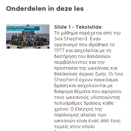
Onderdelen in deze les
Slide
1
-
Tekstslide
ΜΕΛΕΤΗ ΠΕΡΙΠΤΩΣΗΣ SEA SHEPHERD:
ΕΠΙΧΕΙΡΗΣΗ ALBACORE
Το μάθημα παρέχεται από την
Sea Shepherd. Έναν
οργανισμό που ιδρύθηκε το
1977 και ασχολείται με τη
διατήρηση του θαλάσσιου
περιβάλλοντος και την
προστασία της ωκεάνιας και
θαλάσσιας άγριας ζωής. Οι Sea
Shepherd έχουν παγκόσμια
δράση και ασχολούνται με
διάφορα θέματα που αφορούν
τους ωκεανούς, υλοποιώντας
πολυάριθμες δράσεις κάθε
χρόνο. Ο έλεγχος της
παράνομης αλιείας των
ωκεανών είναι ένας από τους
τομείς στον οποίο