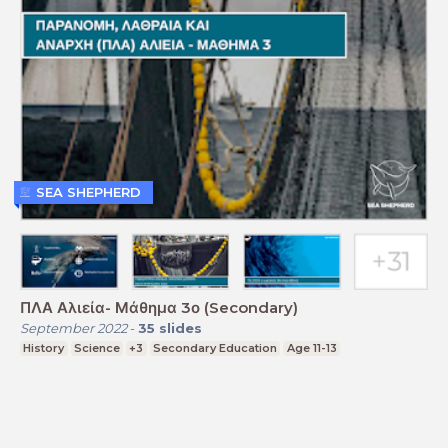
SEA SHEPHERD
ΠΛΑ Αλιεία- Μάθημα 3ο (Secondary)
September 2022
-
35
slides
History
Science
+3
Secondary Education
Age 11-13