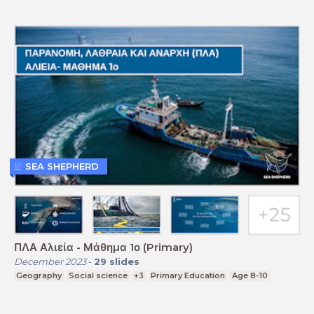
SEA SHEPHERD
ΠΛΑ Αλιεία - Μάθημα 1ο (Primary)
December 2023
-
29
slides
Geography
Social science
+3
Primary Education
Age 8-10