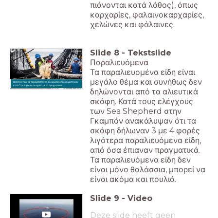
πιάνονται κατά λάθος), όπως
καρχαρίες, φαλαινοκαρχαρίες,
χελώνες και φάλαινες.
Slide
8
-
Tekstslide
Παραλιευόμενα
Τα παραλιευομένα είδη είναι
μεγάλο θέμα και συνήθως δεν
Βρέθηκε πως τα παρεμπίπτοντα αλιεύματα υποβαθμίστηκαν
κατά 3 με 4 φορές σε σχέση με τα πραγματικά.
δηλώνονται από τα αλιευτικά
σκάφη. Κατά τους ελέγχους
των Sea Shepherd στην
Γκαμπόν ανακάλυψαν ότι τα
σκάφη δήλωναν 3 με 4 φορές
λιγότερα παραλιευόμενα είδη,
από όσα έπιαναν πραγματικά.
Τα παραλιευόμενα είδη δεν
είναι μόνο θαλάσσια, μπορεί να
είναι ακόμα και πουλιά.
Slide
9
-
Video
Deze slide heeft geen