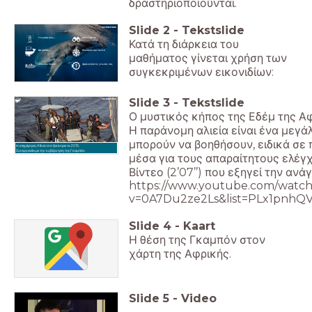
δραστηριοποιούνται.
Slide
2
-
Tekstslide
Γνωρίζετε ήδη...
Δείτε το βίντεο
Κατά τη διάρκεια του
Θα μάθετε...
Κλικάρετε στην εικόνα
μαθήματος γίνεται χρήση των
Απαιτείται δράση!
Αξιολογήστε τις γνώσεις σας
συγκεκριμένων εικονιδίων:
Slide
3
-
Tekstslide
Ο μυστικός κήπος της Εδέμ της Α
Η παράνομη αλιεία είναι ένα μεγ
μπορούν να βοηθήσουν, ειδικά σε 
Η επιχείρηση Albacore ξεκίνησε το 2015.
Συνεργασία με την κυβέρνηση της Γκαμπόν.
μέσα για τους απαραίτητους ελέγ
Βίντεο (2’07’’) που εξηγεί την αν
https://www.youtube.com/watch
v=0A7Du2ze2Ls&list=PLx1pnh
Slide
4
-
Kaart
Η θέση της Γκαμπόν στον
χάρτη της Αφρικής.
Slide
5
-
Video