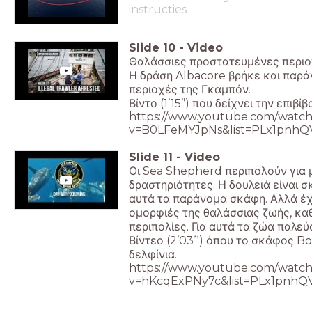
instructies
Slide
10
-
Video
Θαλάσσιες προστατευμένες περι
Η δράση Albacore βρήκε και παρ
περιοχές της Γκαμπόν.
Βίντο (1’15’’) που δείχνει την επ
https://www.youtube.com/watch
v=B0LFeMYJpNs&list=PLx1pn
Slide
11
-
Video
Οι Sea Shepherd περιπολούν για
δραστηριότητες. Η δουλειά είναι σ
αυτά τα παράνομα σκάφη. Αλλά έχ
ομορφιές της θαλάσσιας ζωής, καθ
περιπολίες. Για αυτά τα ζώα παλ
Βίντεο (2’03΄΄) όπου το σκάφος B
δελφίνια.
https://www.youtube.com/watch
v=hKcqExPNy7c&list=PLx1pn