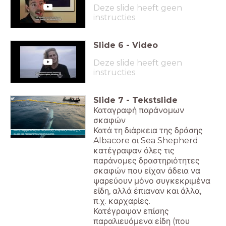
Deze slide heeft geen
instructies
Slide
6
-
Video
Deze slide heeft geen
instructies
Slide
7
-
Tekstslide
Καταγραφή παράνομων
σκαφών
Κατά τη διάρκεια της δράσης
Καταγραφή αποδείξεων παράνομης, λαθραίας και άναρχης
αλιεία και παρεμπίπτοντα αλιεύματα.
Albacore οι Sea Shepherd
κατέγραψαν όλες τις
παράνομες δραστηριότητες
σκαφών που είχαν άδεια να
ψαρεύουν μόνο συγκεκριμένα
είδη, αλλά έπιαναν και άλλα,
π.χ. καρχαρίες.
Κατέγραψαν επίσης
παραλιευόμενα είδη (που