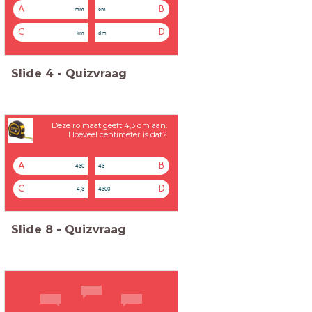
A
B
mm
cm
C
D
km
dm
Slide
4
-
Quizvraag
Deze rolmaat geeft 4,3 dm aan.
Hoeveel centimeter is dat?
A
B
430
43
C
D
4,3
4300
Slide
8
-
Quizvraag