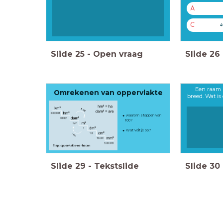
A
C
4
Slide
25
-
Open vraag
Slide
26
Een raam 
Omrekenen van oppervlakte
breed. Wat is
waarom stappen van
100?
Wat valt je op?
Slide
29
-
Tekstslide
Slide
30