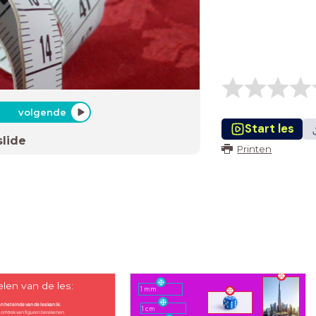
volgende
Start les
slide
Printen
len van de les:
1 mm
n het einde van de les kan ik:
1 cm
 omtrek van figuren berekenen