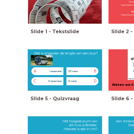
*de op
* oppervlakte 
Aan
* welke formule
Slide
1
-
Tekstslide
Slide
2
-
Wat is ongeveer de lengte van een bus?
A
B
1 decameter
100 meter
C
D
10 decameter
10 meter
Weten we h
Slide
5
-
Quizvraag
Slide
6
-
Het hoogste punt van
Van Amersf
dit huis is 8meter.
Hoe
Hoeveel is dat in cm?