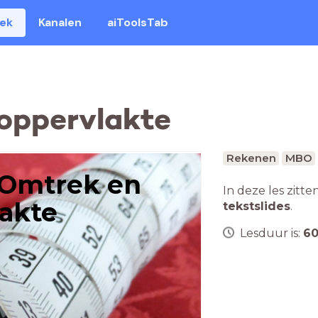
eek
Kanalen
aiToolsTab
oppervlakte
Rekenen
MBO
Omtrek en
In deze les zitte
akte
tekstslides
.
Lesduur is:
6