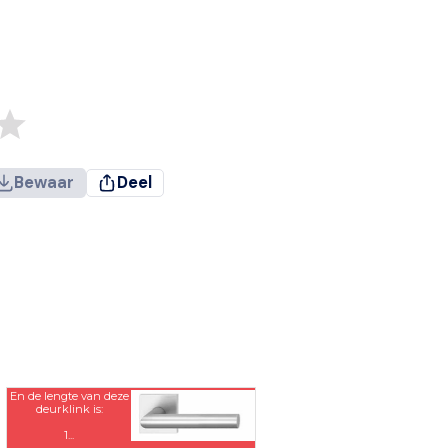
Bewaar
Deel
En de lengte van deze
deurklink is:
1...