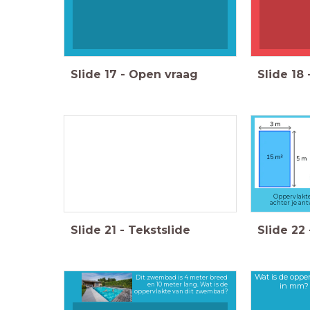
Slide
17
-
Open vraag
Slide
18
Oppervlakte
achter je ant
Slide
21
-
Tekstslide
Slide
22
Wat is de oppe
Dit zwembad is 4 meter breed
en 10 meter lang. Wat is de
in mm?
oppervlakte van dit zwembad?