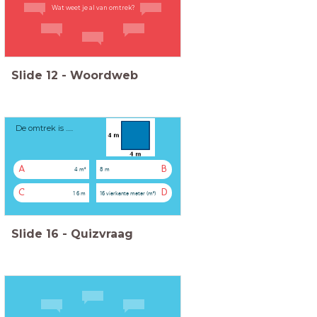
Wat weet je al van omtrek?
Slide
12
-
Woordweb
De omtrek is .....
A
B
4 m²
8 m
C
D
1 6 m
16 vierkante meter (m²)
Slide
16
-
Quizvraag