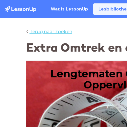
Wat is LessonUp
Lesbiblioth
‹
Terug naar zoeken
Extra Omtrek en 
Lengtematen 
Oppervl