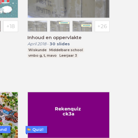
Inhoud en oppervlakte
April 2018
-
30
slides
Wiskunde
Middelbare school
vmbo g, t, mavo
Leerjaar 3
and
Quiz!