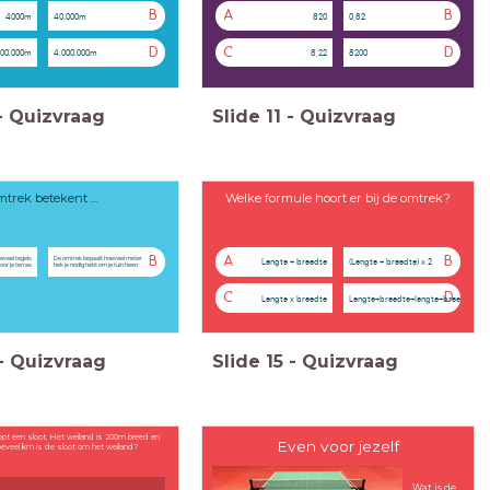
B
A
B
4000m
40.000m
820
0,82
D
C
D
00.000m
4.000.000m
8,22
8200
-
Quizvraag
Slide
11
-
Quizvraag
trek betekent ...
Welke formule hoort er bij de omtrek?
B
A
B
eveel tegels
De omtrek bepaalt hoeveel meter
Lengte + breedte
(Lengte + breedte) x 2
oor je terras
hek je nodig hebt om je tuin heen
C
D
Lengte x breedte
Lengte+breedte+lengte+breedte
-
Quizvraag
Slide
15
-
Quizvraag
opt een sloot. Het weiland is 200m breed en
Even voor jezelf
eveel km is de sloot om het weiland?
Wat is de