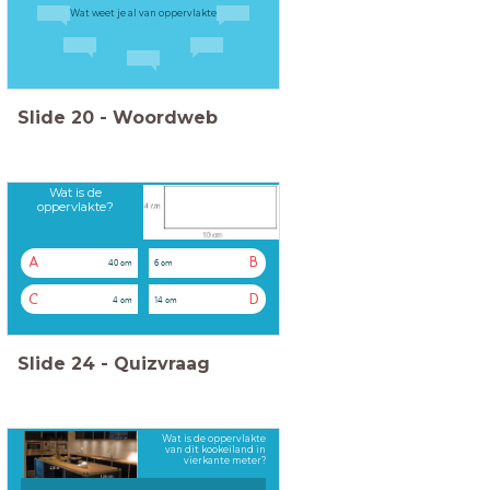
Wat weet je al van oppervlakte
Slide
20
-
Woordweb
Wat is de
oppervlakte?
A
B
40 cm
6 cm
C
D
4 cm
14 cm
Slide
24
-
Quizvraag
Wat is de oppervlakte
van dit kookeiland in
vierkante meter?