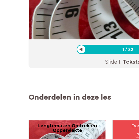
1
/
32
Slide
1
:
Tekst
Onderdelen in deze les
Lengtematen Omtrek en
Doe
Oppervlakte
Aa
* de