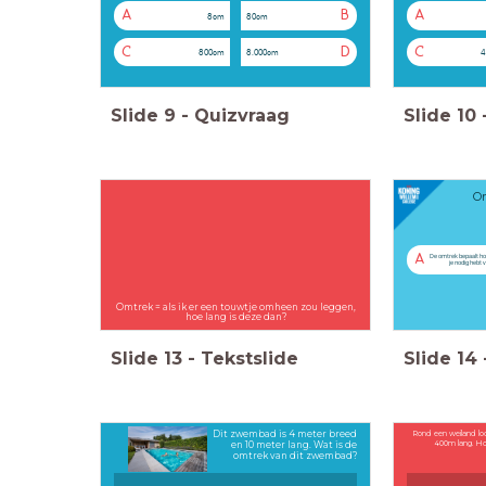
A
B
A
8cm
80cm
C
D
C
800cm
8.000cm
4
Slide
9
-
Quizvraag
Slide
10
Om
A
De omtrek bepaalt ho
je nodig hebt v
Omtrek = als ik er een touwtje omheen zou leggen,
hoe lang is deze dan?
Slide
13
-
Tekstslide
Slide
14
Dit zwembad is 4 meter breed
Rond een weiland lo
400m lang. Ho
en 10 meter lang. Wat is de
omtrek van dit zwembad?