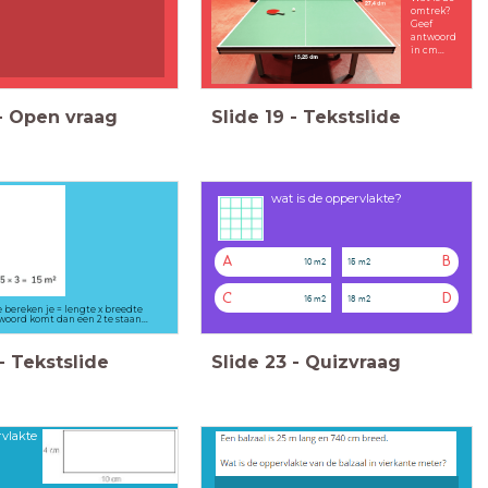
omtrek?
Geef
antwoord
in cm...
-
Open vraag
Slide
19
-
Tekstslide
wat is de oppervlakte?
A
B
10 m2
15 m2
C
D
16 m2
18 m2
 bereken je = lengte x breedte
woord komt dan een 2 te staan...
-
Tekstslide
Slide
23
-
Quizvraag
rvlakte