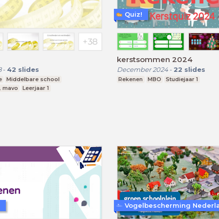
Quiz!
kerstsommen 2024
8
-
42
slides
December 2024
-
22
slides
e
Middelbare school
Rekenen
MBO
Studiejaar 1
, mavo
Leerjaar 1
Vogelbescherming Nederl