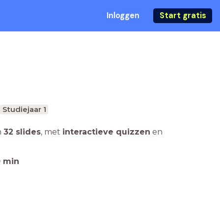
Inloggen
Start gratis
Studiejaar 1
n
32 slides
,
met
interactieve quizzen
en
0
min