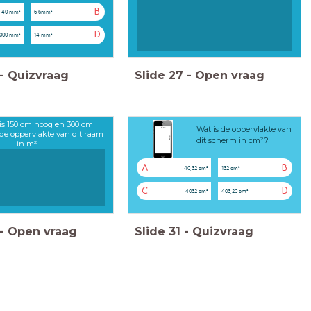
B
40 mm²
6 6mm²
D
000 mm²
14 mm²
-
Quizvraag
Slide
27
-
Open vraag
is 150 cm hoog en 300 cm
Wat is de oppervlakte van
 de oppervlakte van dit raam
dit scherm in cm²?
in m²
A
B
40,32 cm²
132 cm²
C
D
4032 cm²
403,20 cm²
-
Open vraag
Slide
31
-
Quizvraag