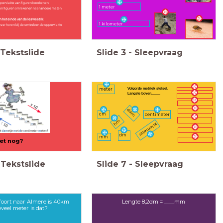
pervlakte van figuren berekenen
1 meter
van figuren omrekenen naar andere maten
 het einde van de les weet ik:
1 kilometer
s er horen bij de omtrek en de oppervlakte
Tekstslide
Slide
3
-
Sleepvraag
Volgorde metriek stelsel.
meter
Langste boven.........
dam
cm
centimeter
hm
kilometer
dm
mm
et nog?
Tekstslide
Slide
7
-
Sleepvraag
oort naar Almere is 40km
Lengte 8,2dm = ..........mm
veel meter is dat?