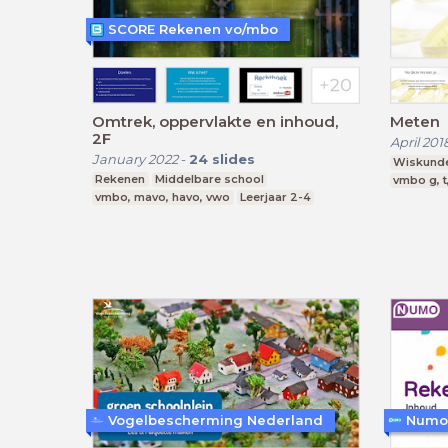
SCORE Rekenen vo/mbo
Omtrek, oppervlakte en inhoud,
Meten
2F
April 201
January 2022
-
24
slides
Wiskund
Rekenen
Middelbare school
vmbo g, t
vmbo, mavo, havo, vwo
Leerjaar 2-4
Vogelbescherming Nederland
Numo