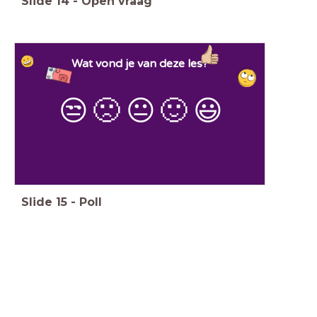
Slide
14
-
Open vraag
Wat vond je van deze les?
😒
🙁
😐
🙂
😃
Slide
15
-
Poll