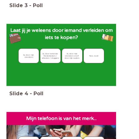
Slide
3
-
Poll
Laat jij je weleens door iemand verleiden
om
iets te kopen?
Ja, door bekende 
Ja, door mijn 
Ja, door mijn 
Nederlanders / 
vriend(en) en/of 
Nee, nooit
vriend(en)
artiesten / vloggers
door mijn ouders
Slide
4
-
Poll
Mijn telefoon is van het merk...