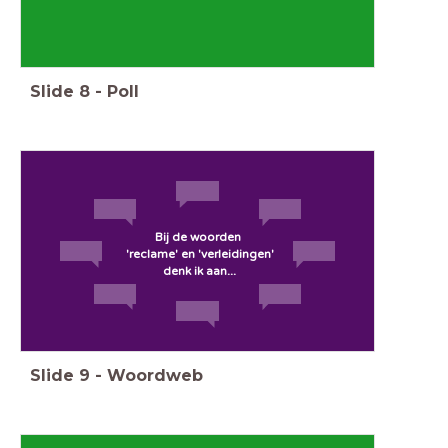
Slide
8
-
Poll
Bij de woorden
'reclame' en 'verleidingen'
denk ik aan...
Slide
9
-
Woordweb