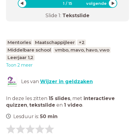
1
/
15
volgende
Slide
1
:
Tekstslide
Mentorles
Maatschappijleer
+2
Middelbare school
vmbo, mavo, havo, vwo
Leerjaar 1,2
Toon 2 meer
Les van
Wijzer in geldzaken
In deze les zitten
15 slides
,
met
interactieve
quizzen
,
tekstslide
en
1 video
.
Lesduur is:
50
min