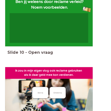
Ben jij weleens door reclame verleid?
Noem voorbeelden.
Slide
10
-
Open vraag
Ik zou in mijn eigen vlog ook reclame gebruiken
als ik daar geld mee kon verdienen.
Eens
Oneens