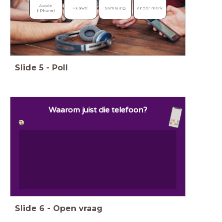
Apple 
Huawei
Samsung
ander merk
(iPhone)
Slide
5
-
Poll
Waarom juist die telefoon?
Slide
6
-
Open vraag