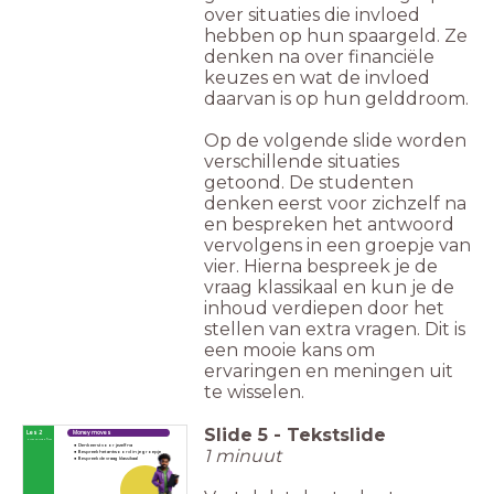
over situaties die invloed
hebben op hun spaargeld. Ze
denken na over financiële
keuzes en wat de invloed
daarvan is op hun gelddroom.
Op de volgende slide worden
verschillende situaties
getoond. De studenten
denken eerst voor zichzelf na
en bespreken het antwoord
vervolgens in een groepje van
vier. Hierna bespreek je de
vraag klassikaal en kun je de
inhoud verdiepen door het
stellen van extra vragen. Dit is
een mooie kans om
ervaringen en meningen uit
te wisselen.
Slide
5
-
Tekstslide
Les 2
Money moves
First things first
Denk eerst voor jezelf na
1 minuut
Bespreek het antwoord in je groepje
Bespreek de vraag klassikaal