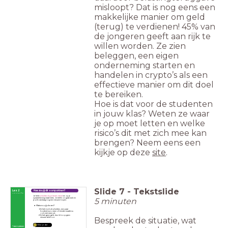
misloopt? Dat is nog eens een
makkelijke manier om geld
(terug) te verdienen! 45% van
de jongeren geeft aan rijk te
willen worden. Ze zien
beleggen, een eigen
onderneming starten en
handelen in crypto’s als een
effectieve manier om dit doel
te bereiken.
Hoe is dat voor de studenten
in jouw klas? Weten ze waar
je op moet letten en welke
risico’s dit met zich mee kan
brengen? Neem eens een
kijkje op deze
site
.
Slide
7
-
Tekstslide
Les 2
Hoe zou jij dit aanpakken?
First things first
Je hebt
schulden bij je beste vriend
en op je
5 minuten
spaarrekening staat niets. Je telefoon gaat stuk en
je wilt vandaag nog een nieuwe kopen.
Wat zou jij doen?
Ik heb toch al schulden, een paar
honderd euro meer of minder maakt nu
ook niet meer uit.
Ik heb geen geld, dus ik koop geen
Bespreek de situatie, wat
nieuwe telefoon.
Wist je dat ...