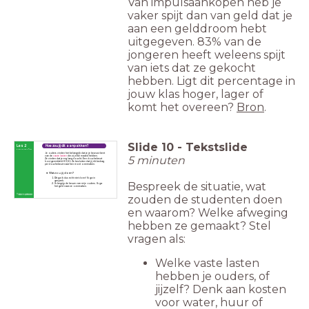
Van impulsaankopen heb je
vaker spijt dan van geld dat je
aan een gelddroom hebt
uitgegeven. 83% van de
jongeren heeft weleens spijt
van iets dat ze gekocht
hebben. Ligt dit percentage in
jouw klas hoger, lager of
komt het overeen?
Bron
.
Slide
10
-
Tekstslide
Les 2
Hoe zou jij dit aanpakken?
First things first
Je ouders vinden het belangrijk dat je je bewust bent
5 minuten
van de
vaste lasten
die zij elke maand hebben.
Ze
vinden dat je erg lang doucht. Een douchebeurt
kost gemiddeld € 0,51. Ze besluiten dat jij dit bedrag
per douchebeurt naar hen moet overmaken.
Wat zou jij doen?
Dit ga ik dus echt niet doen! Ik ga in
gesprek.
Bespreek de situatie, wat
Ik begrijp de keuze van mijn ouders. Ik ga
het geld naar ze overmaken.
zouden de studenten doen
en waarom? Welke afweging
hebben ze gemaakt? Stel
vragen als:
Welke vaste lasten
hebben je ouders, of
jijzelf? Denk aan kosten
voor water, huur of