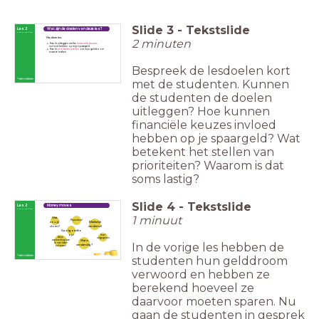
Slide
3
-
Tekstslide
Les 2
Wat zijn de doelen van deze les?
First things first
Na deze les:
2 minuten
Kan ik uitleggen welke
financiële keuzes
invloed hebben op mijn spaargeld
Kan ik
prioriteiten stellen
om mijn gelddroom
waar te maken
Bespreek de lesdoelen kort
met de studenten. Kunnen
de studenten de doelen
uitleggen? Hoe kunnen
financiële keuzes invloed
hebben op je spaargeld? Wat
betekent het stellen van
prioriteiten? Waarom is dat
soms lastig?
Slide
4
-
Tekstslide
Les 2
Money moves
First things first
1 minuut
Wat
Peperduur!
Makkelijk
zou jij
verdiend!
doen?
Spotgoedko
op!
Snel
Deze
uitgegeven
aanbieding kan
Wat is
.
In de vorige les hebben de
ik niet laten
verstandig?
schieten!
studenten hun gelddroom
verwoord en hebben ze
berekend hoeveel ze
daarvoor moeten sparen. Nu
gaan de studenten in gesprek