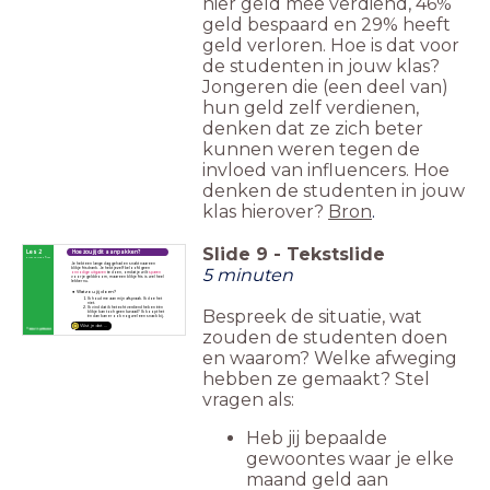
hier geld mee verdiend, 46%
geld bespaard en 29% heeft
geld verloren. Hoe is dat voor
de studenten in jouw klas?
Jongeren die (een deel van)
hun geld zelf verdienen,
denken dat ze zich beter
kunnen weren tegen de
invloed van influencers. Hoe
denken de studenten in jouw
klas hierover?
Bron
.
Slide
9
-
Tekstslide
Les 2
Hoe zou jij dit aanpakken?
First things first
Je hebt een lange dag gehad en snakt naar een
5 minuten
blikje frisdrank. Je hebt jezelf beloofd geen
onnodige uitgaven
te doen, omdat je wilt
sparen
voor je gelddroom, maar een blikje fris is wel heel
lekker nu.
Wat zou jij doen?
Ik houd me aan mijn afspraak. Ik doe het
niet.
Ik vind dat ik het echt verdiend heb en één
Bespreek de situatie, wat
blikje kan toch geen kwaad? Ik koopt het
én dan kan er ook nog wel een snack bij.
Wist je dat ...
zouden de studenten doen
en waarom? Welke afweging
hebben ze gemaakt? Stel
vragen als:
Heb jij bepaalde
gewoontes waar je elke
maand geld aan