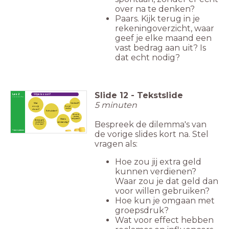
over na te denken?
Paars. Kijk terug in je
rekeningoverzicht, waar
geef je elke maand een
vast bedrag aan uit? Is
dat echt nodig?
Slide
12
-
Tekstslide
Les 2
Wijze lessen?
First things first
5 minuten
Wat
Verleid?!
zou jij
Social
media
doen?
Schulden?
Moet ik
(extra)
Wat is
besparen?
(Extra) geld
Bespreek de dilemma's van
verstandig?
verdienen?
Hoe dan?
de vorige slides kort na. Stel
vragen als:
Hoe zou jij extra geld
kunnen verdienen?
Waar zou je dat geld dan
voor willen gebruiken?
Hoe kun je omgaan met
groepsdruk?
Wat voor effect hebben