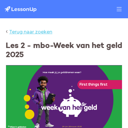
‹
Terug naar zoeken
Les 2 - mbo-Week van het geld
2025
Hoe maak jij je gelddromen waar?
First things first
24 t/m 28 maart 2025