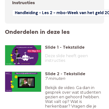
Instructies
Handleiding - Les 2 - mbo-Week van het geld 2
Onderdelen in deze les
Slide
1
-
Tekstslide
Hoe maak jij je gelddromen waar?
First things first
Deze slide heeft geen
instructies
24 t/m 28 maart 2025
Slide
2
-
Tekstslide
Les 2
Hoe maak jij je gelddromen waar?
First things first
7 minuten
Bekijk de video. Ga dan in
gesprek over wat studenten
gezien en gehoord hebben.
Wat valt op? Wat is
herkenbaar? Vragen die je