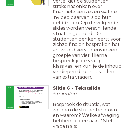
Vertel dat de studenten
straks nadenken over
financiële keuzes en wat de
invloed daarvan is op hun
gelddroom. Op de volgende
slides worden verschillende
situaties getoond. De
studenten denken eerst voor
zichzelf na en bespreken het
antwoord vervolgens in een
groepje van vier. Hierna
bespreek je de vraag
klassikaal en kun je de inhoud
verdiepen door het stellen
van extra vragen.
Slide
6
-
Tekstslide
Les 2
Hoe zou jij dit aanpakken?
First things first
Het lijkt alsof iedereen iets van je wil. De een vraagt
5 minuten
of je meegaat
naar de film
, de ander wil een
weekendje weg
. En dan krijg je ook nog de vraag
wie er mee wil op een
surfreis naar Spanje
.
Je wilt
het allemaal doen, maar daar heb je niet genoeg
geld voor.
Wat zou jij doen?
Ik moet kiezen, dus dat doe ik ook.
Bespreek de situatie, wat
Ik zeg overal ja op en zie vanzelf hoe ik
dat geld bij elkaar ga krijgen.
Wist je dat ...
zouden de studenten doen
en waarom? Welke afweging
hebben ze gemaakt? Stel
vragen als: