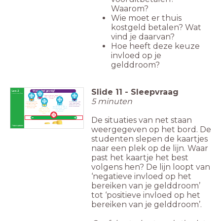
Waarom?
Wie moet er thuis
kostgeld betalen? Wat
vind je daarvan?
Hoe heeft deze keuze
invloed op je
gelddroom?
Slide
11
-
Sleepvraag
Les 2
Wat is het gevolg?
First things first
4. Gewoontes zijn lastig af te
leren, maar je gaat je best
5 minuten
doen!
Kleine spontane
Ik kijk kritisch naar
uitgaven zoals naar
mijn vaste lasten,
de film of een
misschien valt hier
Als iets in de
drankje in de stad
winst te behalen.
aanbieding is, mag ik
Een lening
kunnen best.
het best kopen. Het is
aangaan bij een
dan tenslotte
vriend. Why not?!
goedkoper.
Ik betaal hem later
-
terug.
+
De situaties van net staan
weergegeven op het bord. De
studenten slepen de kaartjes
naar een plek op de lijn. Waar
past het kaartje het best
volgens hen? De lijn loopt van
‘negatieve invloed op het
bereiken van je gelddroom’
tot ‘positieve invloed op het
bereiken van je gelddroom’.