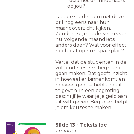
reclames en influencers
op jou?
Laat de studenten met deze
bril nog eens naar hun
maandoverzicht kijken.
Zouden ze, met de kennis van
nu, volgende maand iets
anders doen? Wat voor effect
heeft dat op hun spaarplan?
Vertel dat de studenten in de
volgende les een begroting
gaan maken. Dat geeft inzicht
in hoeveel er binnenkomt en
hoeveel geld je hebt om uit
te geven. In een begroting
beschrijf je waar je je geld aan
uit wilt geven. Begroten helpt
je om keuzes te maken.
Slide
13
-
Tekstslide
Les 2
Succes!
First things first
1 minuut