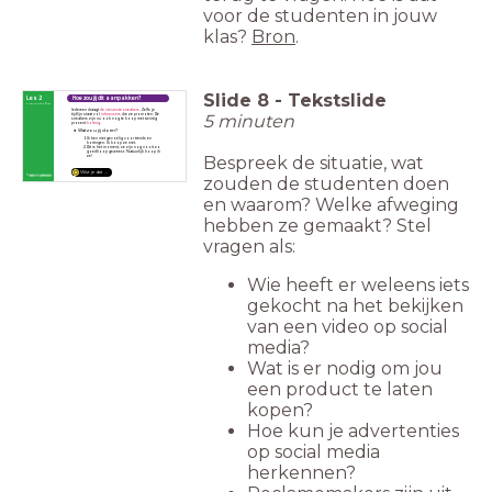
voor de studenten in jouw
klas?
Bron
.
Slide
8
-
Tekstslide
Les 2
Hoe zou jij dit aanpakken?
First things first
Iedereen draagt
de nieuwste sneakers
. Zelfs je
5 minuten
tijdlijn staat vol
influencers
die ze promoten. De
sneakers zijn nu ook nog te koop met twintig
procent
korting
.
Wat zou jij doen?
Ik ben niet gevoelig voor trends en
kortingen. Ik koop ze niet.
Dit is het moment, ze zijn nog nooit zo
goedkoop geweest. Natuurlijk koop ik
Bespreek de situatie, wat
ze!
Wist je dat ...
zouden de studenten doen
en waarom? Welke afweging
hebben ze gemaakt? Stel
vragen als:
Wie heeft er weleens iets
gekocht na het bekijken
van een video op social
media?
Wat is er nodig om jou
een product te laten
kopen?
Hoe kun je advertenties
op social media
herkennen?