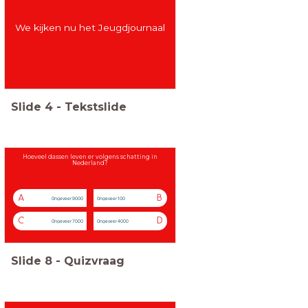
We kijken nu het Jeugdjournaal
Slide
4
-
Tekstslide
Hoeveel dassen leven er volgens schatting in
Nederland?
A
B
Ongeveer 9000
Ongeveer 100
C
D
Ongeveer 7000
Ongeveer 4000
Slide
8
-
Quizvraag