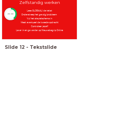
Zelfstandig werken
Lees GLOBAAL! de tekst
timer
Onderstreep het gevolg/probleem
20:00
Vul het sleutelschema in
Maak eventueel de tweede opdracht
Controleer jezelf
Lever in en ga verder op Nieuwsbegrip Online
Slide
12
-
Tekstslide