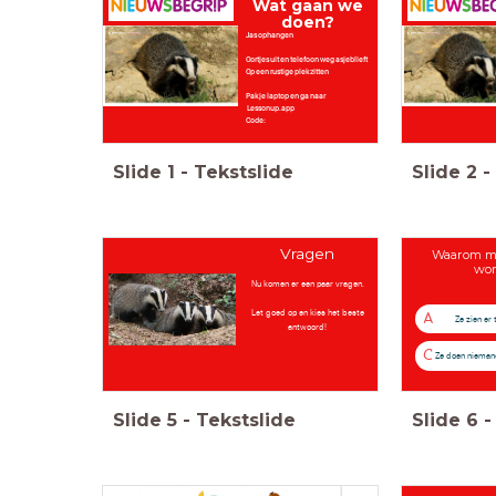
Wat gaan we
doen?
Jas ophangen
Oortjes uit en telefoon weg asjeblieft
Op een rustige plek zitten
Pak je laptop en ga naar
Lessonup.app
Code:
Slide
1
-
Tekstslide
Slide
2
-
Vragen
Waarom mo
wor
Nu komen er een paar vragen.
Let goed op en kies het beste
A
Ze zien er t
antwoord!
C
Ze doen niema
Slide
5
-
Tekstslide
Slide
6
-