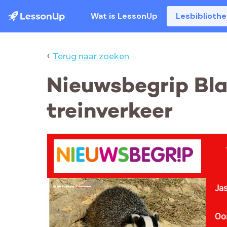
Wat is LessonUp
Lesbiblioth
‹
Terug naar zoeken
Nieuwsbegrip Bla
treinverkeer
Ja
Oor