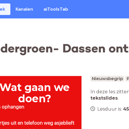
eek
Kanalen
aiToolsTab
dergroen- Dassen ont
Nieuwsbegrip
P
Wat gaan we
In deze les zitte
doen?
tekstslides
.
s ophangen
Lesduur is:
45
tjes uit en telefoon weg asjeblieft