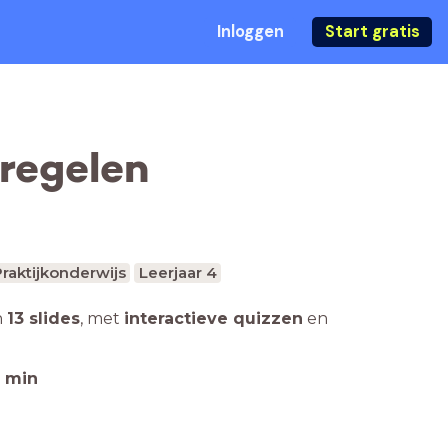
Inloggen
Start gratis
regelen
raktijkonderwijs
Leerjaar 4
n
13 slides
,
met
interactieve quizzen
en
min