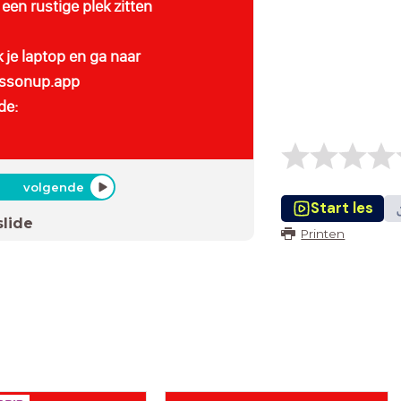
een rustige plek zitten
 je laptop en ga naar
ssonup.app
de:
volgende
Start les
slide
Printen