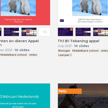
nten en dieren Appel
Th1 B1 Tekening appel
n
July 2021
-
10
slides
er 2022
-
10
slides
Biologie
Middelbare school
vmb
Middelbare school
vmbo
Leerjaar 1