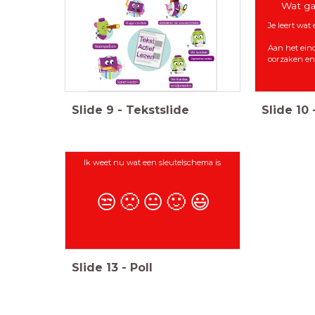
Wat ga
Je leert wat
Aan het eind
oorzaken en 
Slide
9
-
Tekstslide
Slide
10
Ik weet nu wat een sleutelschema is
😒
🙁
😐
🙂
😃
Slide
13
-
Poll