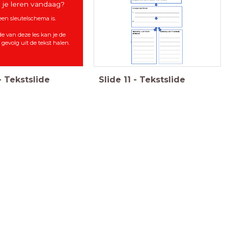
 je leren vandaag?
 een sleutelschema is.
e van deze les kan je de
gevolg uit de tekst halen.
-
Tekstslide
Slide
11
-
Tekstslide