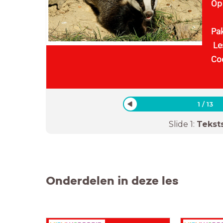
Op 
Pak
Le
Co
1
/
13
Slide
1
:
Tekst
Onderdelen in deze les