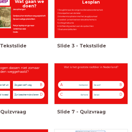
Wat gaan we
Lesplan
doen?
Jas ophangen
1.Terugblik naar de vorige les (Geluk/woordenschat)
2.Voorspellen van de tekst
Oortjes uit en telefoon weg asjeblieft
3.Voorkennis ophalen met het Jeugdjournaal
Op een rustige plek zitten
4.Lesdoel: je leert wat een sleutelschema is
5.Uitleg/instructie
Pak je laptop en ga naar
6.Zelfstandig werken aan de opdrachten
Lessonup.app
7.Evalueren/afsluiten
Code:
Tekstslide
Slide
3
-
Tekstslide
gen dassen niet zomaar
Wat is het grootste roofdier in Nederland?
den weggehaald?
B
A
B
e lief uit
Ze gaan zelf weg
Het konijn
De wolf
D
C
D
nd kwaad
Zijn beschermde dieren
De hond
De kat
Quizvraag
Slide
7
-
Quizvraag