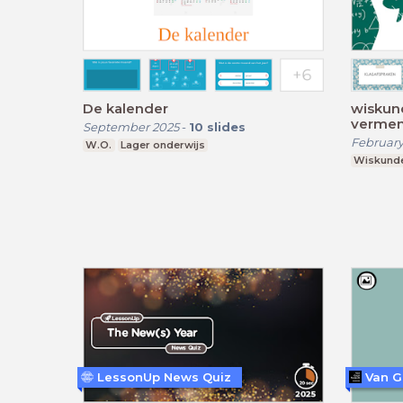
De kalender
wiskun
vermen
September 2025
-
10
slides
tiental
February
W.O.
Lager onderwijs
Wiskund
LessonUp News Quiz
Van 