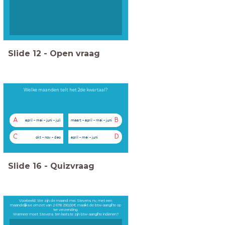
Slide
12
-
Open vraag
Welke maanden telt het 2de kwartaal?
A
B
april - mei - juni - juli
maart - april - mei - juni
C
D
okt - nov - dec
april - mei - juni
Slide
16
-
Quizvraag
Voorbeeld: We zijn de maand mei. Stevens nv, met een
maandelijkse omzet van 2 678 290,00€ maakt de btw-aangifte op
ter verzending.
Wanneer moet Stevens ten laatste zijn btw-aangifte indienen?