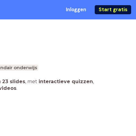
Inloggen
Start gratis
ndair onderwijs
n
23 slides
,
met
interactieve quizzen
,
videos
.