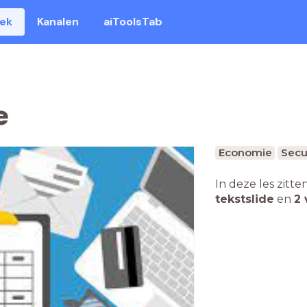
eek
Kanalen
aiToolsTab
e
Economie
Secu
In deze les zitte
tekstslide
en
2 