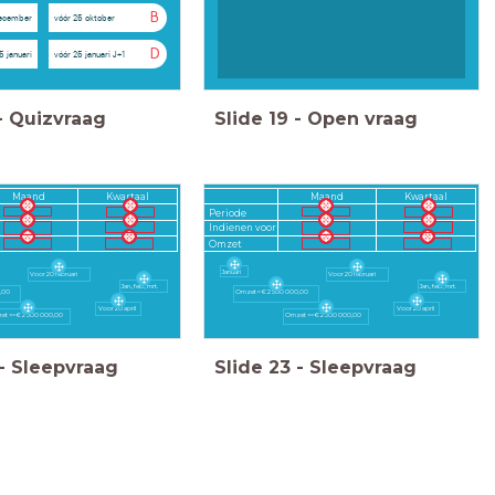
B
december
vóór 25 oktober
D
5 januari
vóór 25 januari J+1
-
Quizvraag
Slide
19
-
Open vraag
Maand
Kwartaal
Maand
Kwartaal
Periode
Indienen voor
Omzet
Januari
Voor 20 februari
Voor 20 februari
Jan., feb., mrt.
Jan., feb., mrt.
0,00
Omzet < € 2 500 000,00
Voor 20 april
Voor 20 april
et >= € 2 500 000,00
Omzet >= € 2 500 000,00
-
Sleepvraag
Slide
23
-
Sleepvraag