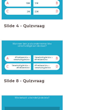
A
B
100€
121€
C
D
21€
221€
Slide
4
-
Quizvraag
Wanneer ben je als ondernemer btw
verschuldigd aan de staat?
Aftrekbare btw >
Verschuldigde btw >
A
B
verschuldigde btw
aftrekbare btw
Verschuldigde btw <
Aftrekbare btw <
C
D
aftrekbare btw
verschuldigde btw
Slide
8
-
Quizvraag
Wie betaalt uiteindelijk de btw?