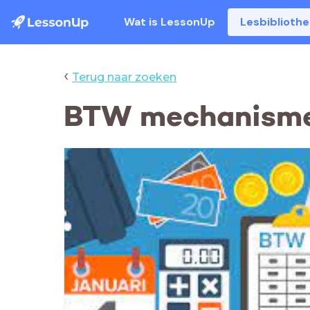
Wat is LessonUp
Lesbiblioth
‹
Terug naar zoeken
BTW mechanism