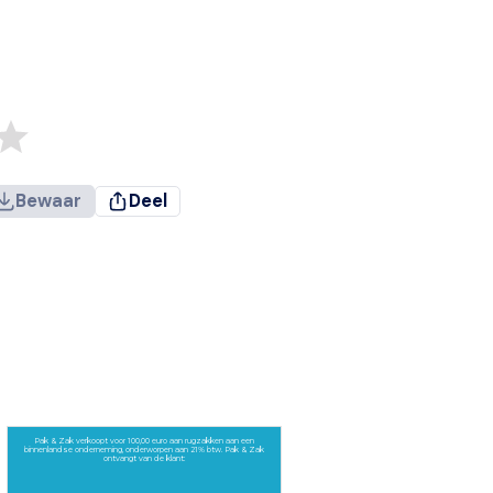
Bewaar
Deel
Pak & Zak verkoopt voor 100,00 euro aan rugzakken aan een
binnenlandse onderneming, onderworpen aan 21% btw. Pak & Zak
ontvangt van de klant: