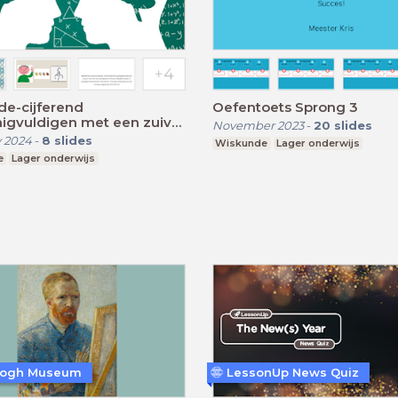
de-cijferend
Oefentoets Sprong 3
igvuldigen met een zuiver
November 2023
-
20
slides
 2024
-
8
slides
Wiskunde
Lager onderwijs
e
Lager onderwijs
Gogh Museum
LessonUp News Quiz