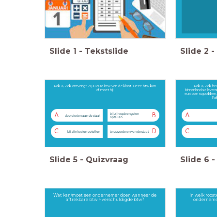
Slide
1
-
Tekstslide
Slide
2
-
Pak & Zak ontvangt 21,00 euro btw van de klant. Deze btw kan
Pak & Zak heef
of moet hij:
binnenlandse leveranc
euro aan rugzakken
Pak
bij zijn opbrengsten
A
B
A
doorstorten aan de staat
optellen
C
D
C
bij zijn kosten optellen
terugvorderen van de staat
Slide
5
-
Quizvraag
Slide
6
-
Wat kan/moet een ondernemer doen wanneer de
In welk roos
aftrekbare btw > verschuldigde btw?
ondernemer