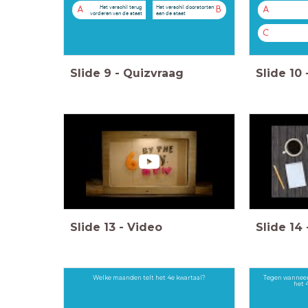
Het verschil terug
Het verschil doorstorten
A
B
A
vorderen van de staat
aan de staat
C
Slide
9
-
Quizvraag
Slide
10
Slide
13
-
Video
Slide
14
Welke maanden telt het 4e kwartaal?
Tegen wanneer
het 