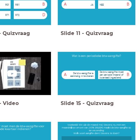
B
A
B
R01
R81
JA
NEE
D
R71
R72
-
Quizvraag
Slide
11
-
Quizvraag
Wat is een periodieke btw-aangifte?
De btw-aangifte moet
De btw-aangifte is
A
B
per periode (maand of
eenmalig in te dienen
kwartaal) ingediend
worden
-
Video
Slide
15
-
Quizvraag
Voorbeeld: We zijn de maand mei. Stevens nv, met een
 moet men de btw-aangifte voor
maandelijkse omzet van 2 678 290,00€ maakt de btw-aangifte op
4de kwartaal indienen?
ter verzending.
Welk soort aangifte dient Stevens te doen?