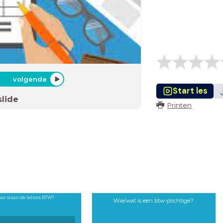
volgende
Start les
slide
Printen
or staan de letters BTW?
Wie/wat is een btw-plichtige?