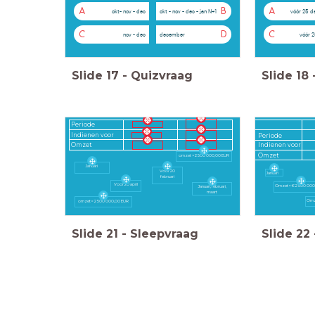
A
B
A
okt- nov - dec
okt - nov - dec - jan N+1
vóór 25 
C
D
C
nov - dec
december
vóór 2
Slide
17
-
Quizvraag
Slide
18
Periode
Indienen voor
Periode
Omzet
Indienen voor
Omzet
omzet > 2 500 000,00 EUR
Januari
Voor 20
Januari
februari
Voor 20 april
Omzet < € 2 500 00
Januari, februari,
maart
Omz
omzet < 2 500 000,00 EUR
Slide
21
-
Sleepvraag
Slide
22