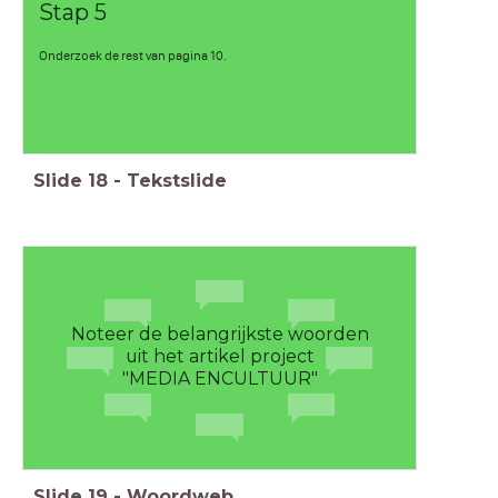
Stap 5
Onderzoek de rest van pagina 10.
Slide
18
-
Tekstslide
Noteer de belangrijkste woorden
uit het artikel project
"MEDIA ENCULTUUR"
Slide
19
-
Woordweb