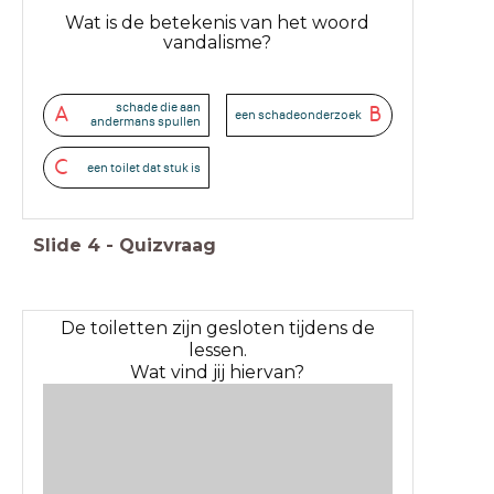
Wat is de betekenis van het woord
vandalisme?
schade die aan
A
B
een schadeonderzoek
andermans spullen
C
een toilet dat stuk is
Slide
4
-
Quizvraag
De toiletten zijn gesloten tijdens de
lessen.
Wat vind jij hiervan?