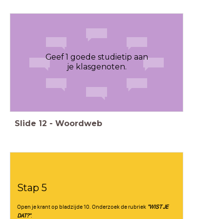
Geef 1 goede studietip aan
je klasgenoten.
Slide
12
-
Woordweb
Stap 5
Open je krant op bladzijde 10. Onderzoek de rubriek
"WIST JE
DAT?"
.