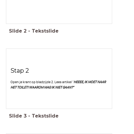
Slide
2
-
Tekstslide
Stap 2
Open je krant op bladzijde 2. Lees artikel "
HEEEE, IK MOET NAAR
HET TOILET! WAAROM
MAG IK NIET GAAN?"
Slide
3
-
Tekstslide