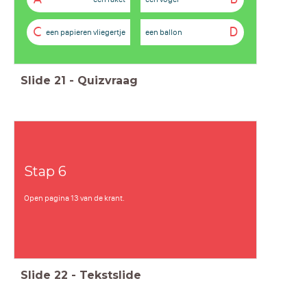
C
D
een papieren vliegertje
een ballon
Slide
21
-
Quizvraag
Stap 6
Open pagina 13 van de krant.
Slide
22
-
Tekstslide