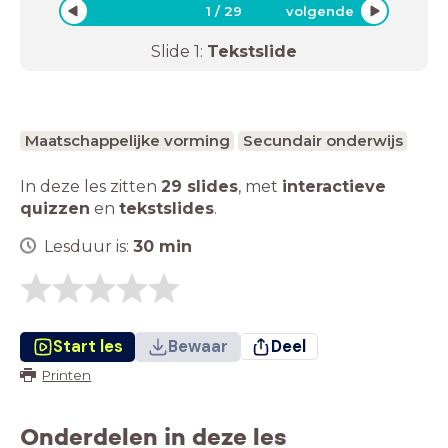
1
/
29
volgende
Slide
1
:
Tekstslide
Maatschappelijke vorming
Secundair onderwijs
In deze les zitten
29 slides
,
met
interactieve
quizzen
en
tekstslides
.
Lesduur is:
30
min
Start les
Bewaar
Deel
Printen
Onderdelen in deze les