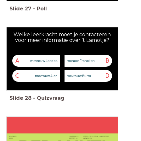
Slide
27
-
Poll
Welke leerkracht moet je contacteren
voor meer informatie over 't Lamotje?
A
B
mevrouw Jacobs
meneer Francken
C
D
mevrouw Alen
mevrouw Burm
Slide
28
-
Quizvraag