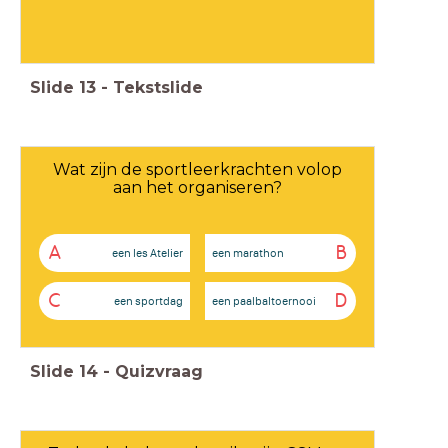
Slide
13
-
Tekstslide
Wat zijn de sportleerkrachten volop
aan het organiseren?
A
B
een les Atelier
een marathon
C
D
een sportdag
een paalbaltoernooi
Slide
14
-
Quizvraag