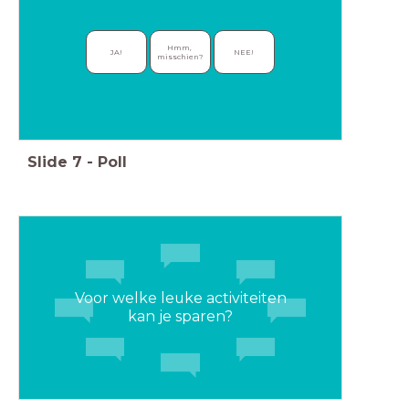
Hmm, 
JA!
NEE!
misschien?
Slide
7
-
Poll
Voor welke leuke activiteiten
kan je sparen?