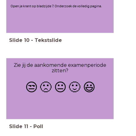
Open je krant op bladzijde 7. Onderzoek de volledig pagina.
Slide
10
-
Tekstslide
Zie jij de aankomende examenperiode
zitten?
😒
🙁
😐
🙂
😃
Slide
11
-
Poll