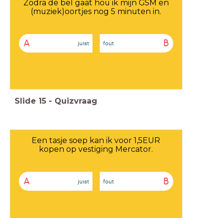
Zodra de bel gaat hou ik mijn GSM en
(muziek)oortjes nog 5 minuten in.
A
B
juist
fout
Slide
15
-
Quizvraag
Een tasje soep kan ik voor 1,5EUR
kopen op vestiging Mercator.
A
B
juist
fout