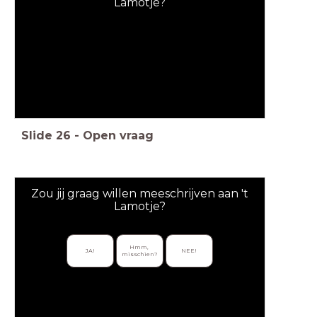
Lamotje?
Slide
26
-
Open vraag
Zou jij graag willen meeschrijven aan 't
Lamotje?
Hmm, 
JA!
NEE!
misschien?