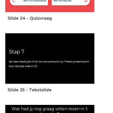
C
D
een notitieboekje
een snoepzak
Slide
24
-
Quizvraag
Stap 7
Ga naar bladzijde 14 en los de opdracht op. Plaats je leerkracht
voor de klas mee in CC.
Slide
25
-
Tekstslide
Wat had jij nog graag willen lezen in 't