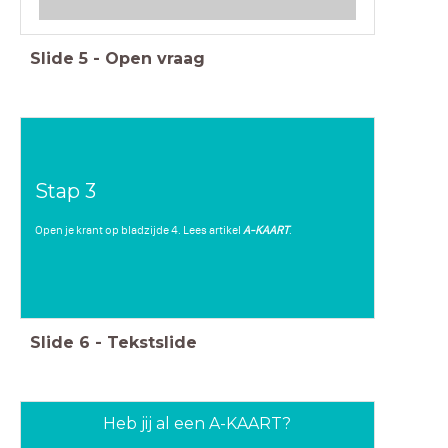
Slide
5
-
Open vraag
Stap 3
Open je krant op bladzijde 4. Lees artikel
A-KAART
.
Slide
6
-
Tekstslide
Heb jij al een A-KAART?