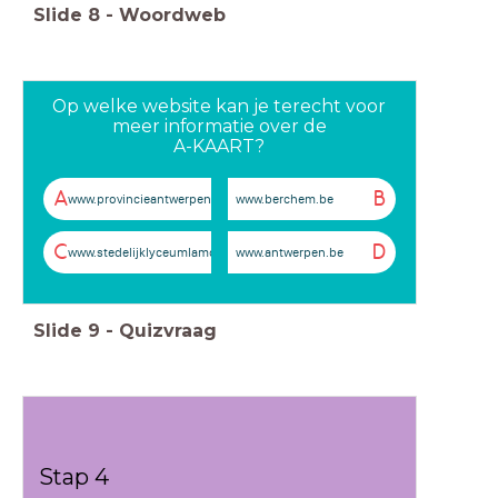
Slide
8
-
Woordweb
Op welke website kan je terecht voor
meer informatie over de
A-KAART?
A
B
www.provincieantwerpen.be
www.berchem.be
C
D
www.stedelijklyceumlamoriniere.be
www.antwerpen.be
Slide
9
-
Quizvraag
Stap 4