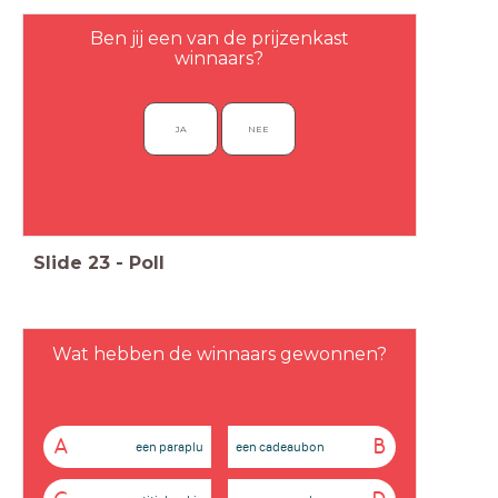
Ben jij een van de prijzenkast
winnaars?
JA
NEE
Slide
23
-
Poll
Wat hebben de winnaars gewonnen?
A
B
een paraplu
een cadeaubon