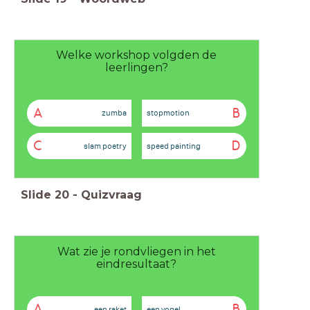
Welke workshop volgden de
leerlingen?
A
B
zumba
stopmotion
C
D
slam poetry
speed painting
Slide
20
-
Quizvraag
Wat zie je rondvliegen in het
eindresultaat?
A
B
een raket
een vogel