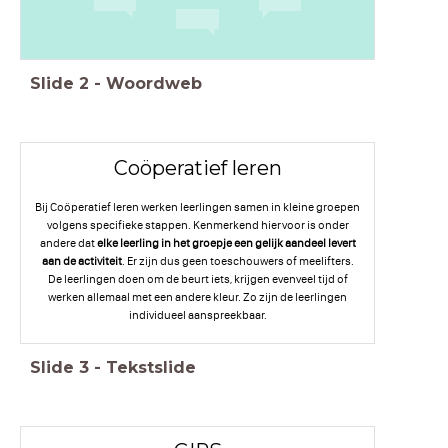
Slide
2
-
Woordweb
Coöperatief leren
Bij Coöperatief leren werken leerlingen samen in kleine groepen
volgens specifieke stappen. Kenmerkend hiervoor is onder
andere dat
elke leerling in het groepje een gelijk aandeel levert
aan de activiteit
. Er zijn dus geen toeschouwers of meelifters.
De leerlingen doen om de beurt iets, krijgen evenveel tijd of
werken allemaal met een andere kleur. Zo zijn de leerlingen
individueel aanspreekbaar.
Slide
3
-
Tekstslide