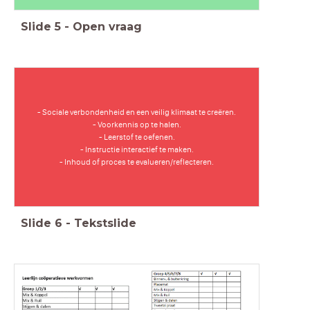
Slide
5
-
Open vraag
- Sociale verbondenheid en een veilig klimaat te creëren.
- Voorkennis op te halen.
- Leerstof te oefenen.
- Instructie interactief te maken.
- Inhoud of proces te evalueren/reflecteren.
Slide
6
-
Tekstslide