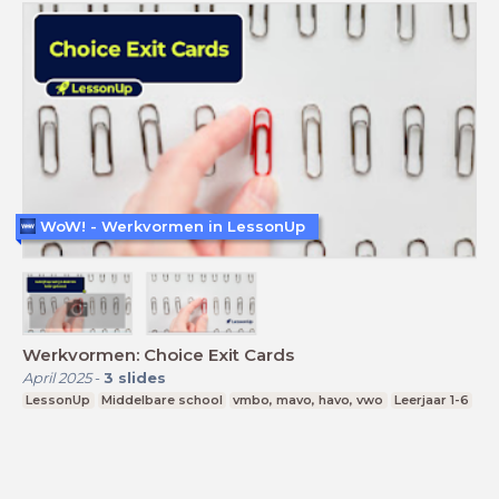
WoW! - Werkvormen in LessonUp
Werkvormen: Choice Exit Cards
April 2025
-
3
slides
LessonUp
Middelbare school
vmbo, mavo, havo, vwo
Leerjaar 1-6