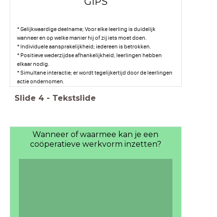
GIPS
* Gelijkwaardige deelname; Voor elke leerling is duidelijk
wanneer en op welke manier hij of zij iets moet doen.
* Individuele aansprakelijkheid; iedereen is betrokken.
* Positieve wederzijdse afhankelijkheid; leerlingen hebben
elkaar nodig.
* Simultane interactie; er wordt tegelijkertijd door de leerlingen
actie ondernomen.
Slide
4
-
Tekstslide
Wanneer of waarmee kan je een
coöperatieve werkvorm inzetten?