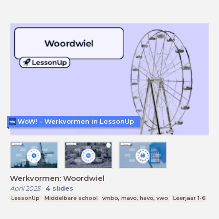
WoW! - Werkvormen in LessonUp
Werkvormen: Woordwiel
April 2025
-
4
slides
LessonUp
Middelbare school
vmbo, mavo, havo, vwo
Leerjaar 1-6