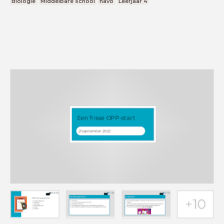
Biologie
Middelbare school
havo
Leerjaar 4