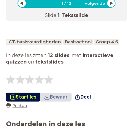
1
/
12
volgende
Slide
1
:
Tekstslide
ICT-basisvaardigheden
Basisschool
Groep 4,6
In deze les zitten
12 slides
,
met
interactieve
quizzen
en
tekstslides
.
Start les
Bewaar
Deel
Printen
Onderdelen in deze les