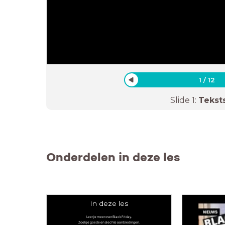
1
/
12
Slide
1
:
Tekst
Onderdelen in deze les
In deze les
Leer je meer over Black Friday.
Zoek je goede en slechte aanbiedingen.