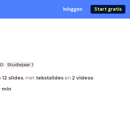
Inloggen
Start gratis
O
Studiejaar 1
n
12 slides
,
met
tekstslides
en
2 videos
.
0
min