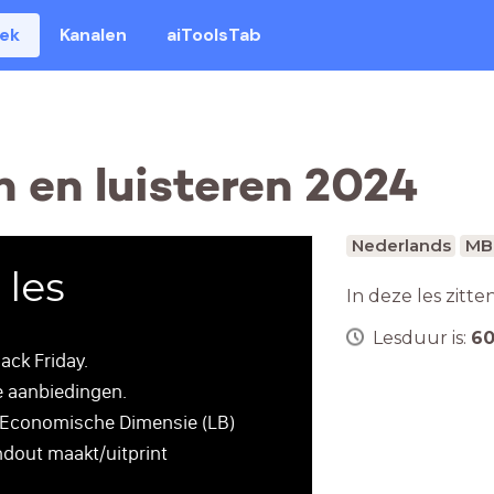
eek
Kanalen
aiToolsTab
n en luisteren 2024
Nederlands
MB
 les
In deze les zitte
Lesduur is:
6
ack Friday.
e aanbiedingen.
e Economische Dimensie (LB)
ndout maakt/uitprint