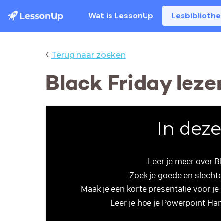
Wat is LessonUp
Lesbiblioth
‹
Terug naar zoeken
Black Friday leze
In deze
Leer je meer over Bl
Zoek je goede en slecht
Maak je een korte presentatie voor j
Leer je hoe je Powerpoint Ha