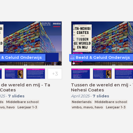
 & Geluid Onderwijs
Beeld & Geluid Onderwijs
de wereld en mij - Ta
Tussen de wereld en mij -
 Coates
Nehesi Coates
025
-
7
slides
April 2025
-
7
slides
ds
Middelbare school
Nederlands
Middelbare school
vo, havo
Leerjaar 1-3
vmbo, mavo, havo
Leerjaar 1-3