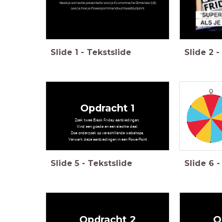
Maak je een korte presentatie voor je Economische Dimensie (LB)
Leer je hoe je Powerpoint Handout maakt/uitprint
Slide
1
-
Tekstslide
Slide
2
-
Opdracht 1
Zoek twee Black Friday aanbiedingen.
Vind een goede en een slechte deal.
Doe onderzoek op verschillende webshops.
Verwerk deze aanbiedingen in een PowerPoint
Slide
5
-
Tekstslide
Slide
6
-
Opdracht 2
O