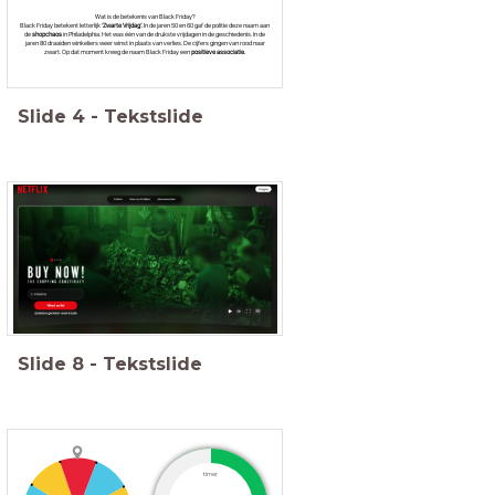
Wat is de betekenis van Black Friday?
Black Friday betekent letterlijk
‘Zwarte Vrijdag’.
In de jaren 50 en 60 gaf de politie deze naam aan
de
shopchaos
in Philadelphia. Het was één van de drukste vrijdagen in de geschiedenis. In de
jaren 80 draaiden winkeliers weer winst in plaats van verlies. De cijfers gingen van rood naar
zwart. Op dat moment kreeg de naam Black Friday een
positieve associatie.
Slide
4
-
Tekstslide
Slide
8
-
Tekstslide
timer