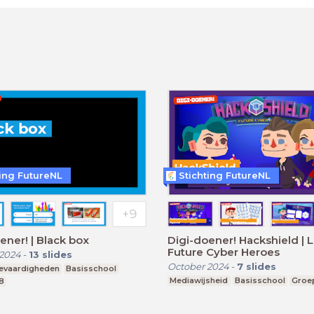
ting FutureNL
Stichting FutureNL
ener! | Black box
Digi-doener! Hackshield | Le
Future Cyber Heroes
 2024
-
13
slides
October 2024
-
7
slides
ievaardigheden
Basisschool
Mediawijsheid
Basisschool
Groe
8