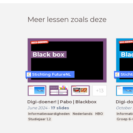
Meer lessen zoals deze
Stichting FutureNL
Stich
Digi-doener! | Pabo | Blackbox
Digi-do
June 2024
-
17
slides
October
Informatievaardigheden
Nederlands
HBO
Informat
Studiejaar 1,2
Groep 6-