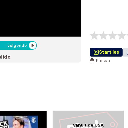
volgende
Start les
slide
Printen
Vanuit de USA