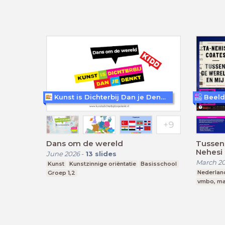
Kunst is Dichterbij Dan je Denkt (KIDD)
Beeld
Dans om de wereld
Tussen 
Nehesi
June 2026
-
13
slides
March 2
Kunst
Kunstzinnige oriëntatie
Basisschool
Nederlan
Groep 1,2
vmbo, ma