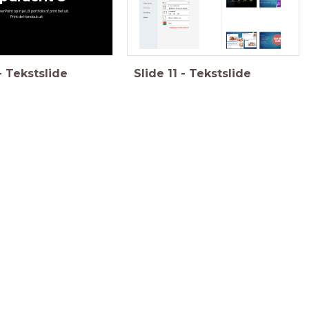
erPoint op in je LB portfolio of print het uit.
Print de Handout uit
-
Tekstslide
Slide
11
-
Tekstslide