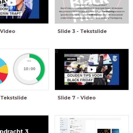
Waar komt Black Friday vandaan?
Black Friday komt oorspronkelijk uit de Verenigde Staten. Winkelketen
Macy’s hield in 1924 een parade in New York om
Thanksgiving
te vieren en
spoorde consumenten aan om
kerstinkopen
te doen. Met deze parade
ontstond het idee om te gaan shoppen op de vrijdag na Thanksgiving.
Video
Slide
3
-
Tekstslide
0
timer
10:00
Tekstslide
Slide
7
-
Video
pdracht 3