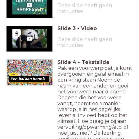
Deze slide heeft geen
instructies
Slide
3
-
Video
Deze slide heeft geen
instructies
Slide
4
-
Tekstslide
Pak een voorwerp dat je kunt
overgooien en ga allemaal in
SPEL
Een bal aan kennis
een kring staan Noem de
Hoe heb jij invloed op het klimaat? Gooi de bal over tot jullie niets meer kunnen
naam van een ander en gooi
verzinnen
het voorwerp naar diegene.
Degene die het voorwerp
vangt, noemt een manier
waarop je in het dagelijks
leven al invloed hebt op het
klimaat. Hoe draag je bij aan
vervuiling/opwarming/etc. of
hoe juist niet? De leerling
gooit de bal weer naar een