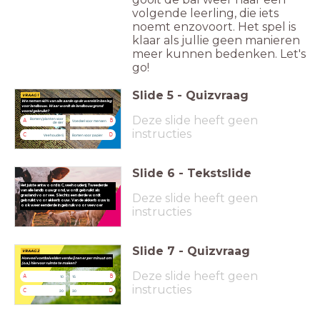
volgende leerling, die iets
noemt enzovoort. Het spel is
klaar als jullie geen manieren
meer kunnen bedenken. Let's
go!
Slide
5
-
Quizvraag
VRAAG 1
We nemen 40% van alle aarde op de wereld in beslag
voor landbouw. Waar wordt de landbouwgrond
vooral gebruikt?
Deze slide heeft geen
Bomen/planten voor
A
B
Voedsel voor mensen
de sier
instructies
C
D
Veehouderij
Bomen voor papier
Slide
6
-
Tekstslide
Het juiste antwoord is C, veehouderij. Tweederde
van alle landbouwgrond, wordt gebruikt als
Deze slide heeft geen
grasland voor vee. Slechts
een derde
wordt
gebruikt voor akkerbouw. Van de akkerbouw is
ook weer eenderde in gebruik voor veevoer
instructies
Slide
7
-
Quizvraag
VRAAG 2
Hoeveel voetbalvelden verdwijnen er per minuut om
(o.a.) hiervoor ruimte te maken?
Deze slide heeft geen
A
B
10
15
instructies
C
D
20
30