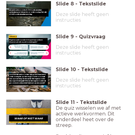
Slide
8
-
Tekstslide
Het juiste antwoord is D. 30 Voetbalvelden
verdwijnen per minuut door ontbossing. Dat zijn
Deze slide heeft geen
43.200 voetbalvelden per dag.
instructies
Slide
9
-
Quizvraag
VRAAG 3
Regenwouden worden in hoog tempo ontbost.
Waarom zijn die nu juist zo belangrijk?
Deze slide heeft geen
Meer dan de helft van alle
Regenwouden stoten grote
A
B
diersoorten woont in het
hoeveelheden zuurstof uit
regenwoud
instructies
Het regenwoud gaat
Regenwouden voorzien ons
C
D
klimaatverandering tegen
van medicatie
Slide
10
-
Tekstslide
Gotcha! Alle antwoorden zijn goed. Daarmee is
ontbossing de op één-na grootste oorzaak
Deze slide heeft geen
van opwarming van de aarde. Het regenwoud is
dus super belangrijk! Wist je dat regenwouden de
grootste biodiversiteit hebben van de wereld?
instructies
Slide
11
-
Tekstslide
De quiz wisselen we af met
actieve werkvormen. Dit
onderdeel heet over de
WAAR OF NIET WAAR
Wat je moet weten over biodiversiteit; verscheidenheid van het leven op aarde
streep.