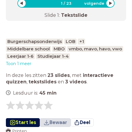
1
/
23
volgende
Slide
1
:
Tekstslide
Burgerschapsonderwijs
LOB
+1
Middelbare school
MBO
vmbo, mavo, havo, vwo
Leerjaar 1-6
Studiejaar 1-4
Toon 1 meer
In deze les zitten
23 slides
,
met
interactieve
quizzen
,
tekstslides
en
3 videos
.
Lesduur is:
45
min
Start les
Bewaar
Deel
Printen