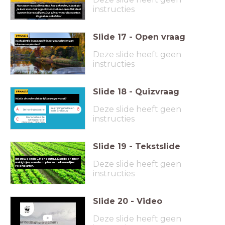
Hoe meer verschillend eten, hoe zekerder je bent dat
instructies
je kunt eten. Ook organismen met een specifiek dieet
kunnen in leven blijven. Dus zijn er meer diersoorten.
Zo gaat de cirkel door
Slide
17
-
Open vraag
VRAAG 4
Welk diertje is belangrijk in het voortplanten van
bloemen en planten?
Deze slide heeft geen
instructies
Slide
18
-
Quizvraag
VRAAG 5
Wat is de reden dat de bij bedreigd wordt?
Deze slide heeft geen
Bestrijdingsmiddelen
A
B
De honingindustrie
in de landbouw
instructies
Monocultuur (te
C
weinig variatie
planten en bloemen
Slide
19
-
Tekstslide
Het antwoord is C. Monocultuur. Daardoor zijn er
Deze slide heeft geen
weinig bijen, waardoor planten ook moeilijker
voortplanten.
instructies
Slide
20
-
Video
Deze slide heeft geen