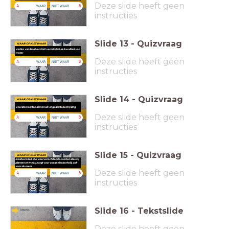
Deze slide heeft geen
WAAR
NIET WAAR
A
B
instructies
Slide
13
-
Quizvraag
WAAR OF NIET WAAR
Verlies van biodiversiteit vermindert de kwaliteit van
water
Deze slide heeft geen
WAAR
NIET WAAR
A
B
instructies
Slide
14
-
Quizvraag
WAAR OF NIET WAAR
Veel diersoorten dienen als ongediertebestrijding
Deze slide heeft geen
WAAR
NIET WAAR
A
B
instructies
Slide
15
-
Quizvraag
WAAR OF NIET WAAR
Biodiversiteit, dus veel verschillende soorten dieren,
planten en meer, zorgt voor voedselzekerheid, ook
voor de mens
Deze slide heeft geen
WAAR
NIET WAAR
A
B
instructies
Slide
16
-
Tekstslide
UITLEG
Deze slide heeft geen