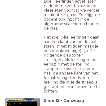
Doel: leerlingen actief laten
nadenken over hun visie op
vlees eten voordat we verder
de diepte in gaan. Zo krijgt de
docent ook inzicht in de
algemene visie hierop binnen
de klas.
Het spel: Alle leerlingen gaan
aan één kant van het lokaal
staan. In het midden maak je
een (denkbeeldige) lijn. De
volgende dia's tonen
stellingen. Als leerlingen het
eens zijn met de stelling,
stappen ze over die streep
naar de andere kant van het
lokaal. Vraag steeds één
leerling die over de streep is
gestapt om hun keuze toe te
lichten.
Slide
12
-
Quizvraag
WAAR OF NIET WAAR
Er zijn teveel soorten dieren op de wereld