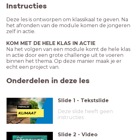
Instructies
Deze les is ontworpen om klassikaal te geven. Na
het afronden van de module komen de jongeren
zelf in actie.
KOM MET DE HELE KLAS IN ACTIE
Na het volgen van een module komt de hele klas
in actie door een grote challenge uit te voeren
binnen het thema. Op deze manier maak je er
echt een project van.
Onderdelen in deze les
Slide
1
-
Tekstslide
THEMALES
Deze slide heeft geen
KLIMAAT
DIVERSITEIT
instructies
Slide
2
-
Video