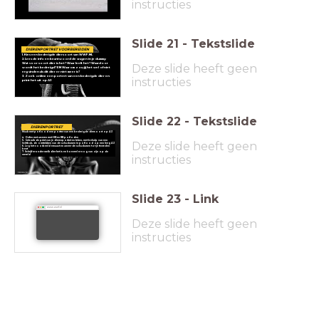
instructies
Slide
21
-
Tekstslide
DIERENPORTRET VOORBEREIDEN
1. Kies een bedreigde diersoort van WWF.NL
2. Lees de info en beantwoord de vragen in je dummy:
Wat voor soort dier is het? Waar leeft het? Waardoor
Deze slide heeft geen
wordt het bedreigd? EN Waarom zou jij het wel of niet
erg vinden als dit dier er niet meer is?
3. Zoek online een portret van een bedreigde dier en
instructies
print het uit op A3
Slide
22
-
Tekstslide
DIERENPORTRET
Maak met potlood een portrer
van een bedreigde diersoort op A3
4. Oefen met arceren met HB en BB potloden
5. Gebruik de print van je dierenportret en teken, met behulp van een
Deze slide heeft geen
lichtbak, de omtrekken van de schaduwen in potlood op een leeg A3
6. Leg het voorbeeld ernaast en arceer de schaduwen tot je tevreden
bent
7. Schrijf eronder welk dier het is en hoeveel er nog van zijn op de
instructies
wereld
Slide
23
-
Link
www.wwf.nl
Deze slide heeft geen
instructies