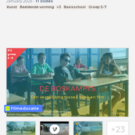
January 2025
-
11
slides
Kunst
Beeldende vorming
+3
Basisschool
Groep 5-7
Filmeducatie