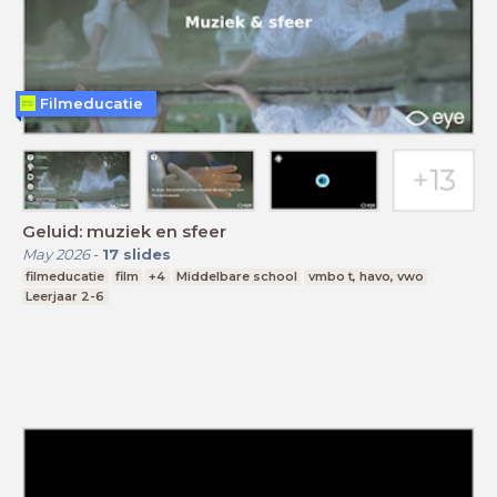
Filmeducatie
Geluid: muziek en sfeer
May 2026
-
17
slides
filmeducatie
film
+4
Middelbare school
vmbo t, havo, vwo
Leerjaar 2-6