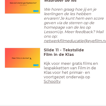
Waardeer de les
Hoeveel sterren geef jij deze les?
☆☆☆☆☆
We horen graag hoe jij en je
leerlingen de les hebben
ervaren! Je kunt hem een score
geven via de sterren op de
homepage van de les op
LessonUp. Meer feedback? Mail
ons op:
netwerkfilmeducatie@eyefilm.nl
Slide
11
-
Tekstslide
Film in de Klas
Meer films in de klas?
►
Kijk voor meer gratis films en
lespakketten van Film in de
Klas voor het primair- en
voortgezet onderwijs op
Schooltv
.