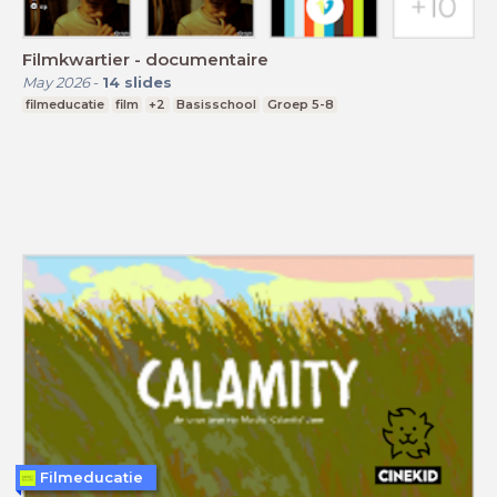
Filmkwartier - documentaire
May 2026
-
14
slides
filmeducatie
film
+2
Basisschool
Groep 5-8
Filmeducatie