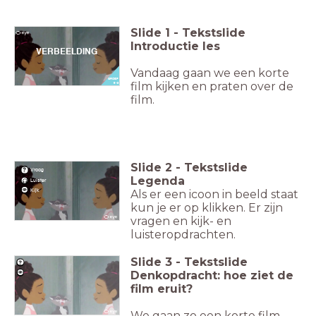
Slide
1
-
Tekstslide
Introductie les
VERBEELDING
Vandaag gaan we een korte
GROEP
film kijken en praten over de
5 - 8
film.
Slide
2
-
Tekstslide
Vraag
Legenda
Luister
Kijk
Als er een icoon in beeld staat
kun je er op klikken. Er zijn
vragen en kijk- en
luisteropdrachten.
Slide
3
-
Tekstslide
Denkopdracht: hoe ziet de
film eruit?
We gaan zo een korte film