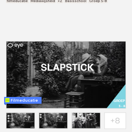
filmeducatie
Mediawijsheid
+2
Basisschool
Groep 5-8
Filmeducatie