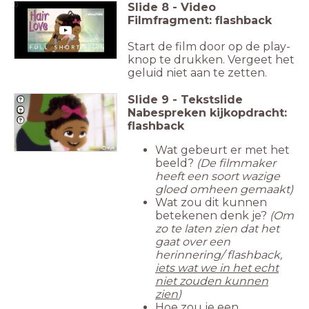
Slide
8
-
Video
0
Filmfragment: flashback
Start de film door op de play-
knop te drukken. Vergeet het
geluid niet aan te zetten.
Slide
9
-
Tekstslide
Nabespreken kijkopdracht:
flashback
Wat gebeurt er met het
beeld?
(De filmmaker
heeft een soort wazige
gloed omheen gemaakt)
Wat zou dit kunnen
betekenen denk je?
(Om
zo te laten zien dat het
gaat over een
herinnering/ flashback,
iets wat we in het echt
niet zouden kunnen
zie
n
)
Hoe zou je een