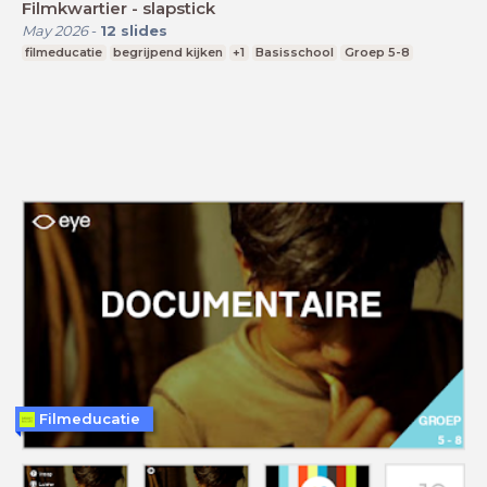
Filmkwartier - slapstick
May 2026
-
12
slides
filmeducatie
begrijpend kijken
+1
Basisschool
Groep 5-8
Filmeducatie