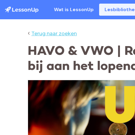
Wat is LessonUp
Lesbiblioth
‹
Terug naar zoeken
HAVO & VWO | Rel
bij aan het lopen