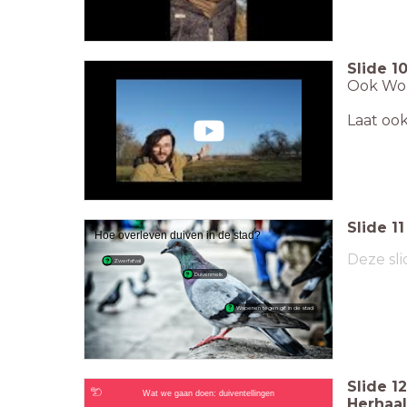
Slide
1
Ook Wout
Laat ook
Slide
11
Hoe overleven duiven in de stad?
Deze sli
Zwerfafval
Duivenmelk
Wapenen tegen gif in de stad
Slide
12
Wat we gaan doen: duiventellingen
Herhaal