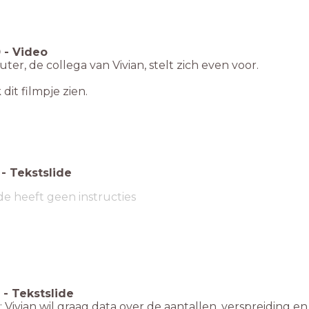
0
-
Video
er, de collega van Vivian, stelt zich even voor.
 dit filmpje zien.
-
Tekstslide
de heeft geen instructies
-
Tekstslide
: Vivian wil graag data over de aantallen, verspreiding 