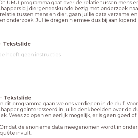
Dit UMU programma gaat over de relatie tussen mens en d
happers bij diergeneeskunde bezig met onderzoek naar 
relatie tussen mens en dier, gaan jullie data verzamel
en onderzoek. Jullie dragen hiermee dus bij aan lopend
-
Tekstslide
de heeft geen instructies
-
Tekstslide
In dit programma gaan we ons verdiepen in de duif. Voor
happer geïnteresseerd in jullie denkbeelden over de dui
k. Wees zo open en eerlijk mogelijk, er is geen goed of 
Omdat de anonieme data meegenomen wordt in onderzoek, 
quête invult.