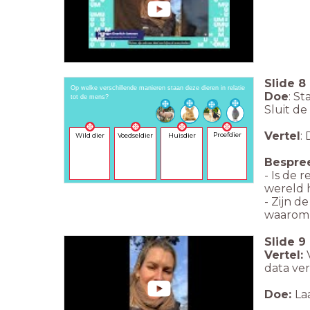
Slide
8
Op welke verschillende manieren staan deze dieren in relatie
Doe
: St
tot de mens?
Sluit de
Vertel
:
Proefdier
Huisdier
Voedseldier
Wild dier
Bespre
- Is de 
wereld 
- Zijn d
waarom 
Slide
9
Vertel:
data ver
Doe:
La