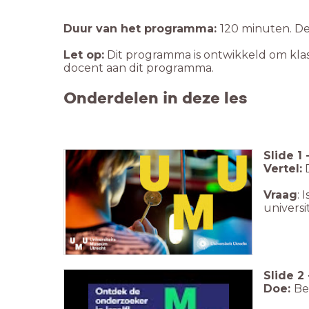
Duur van het programma:
120 minuten. De 
Let op:
Dit programma is ontwikkeld om klas
docent aan dit programma.
Onderdelen in deze les
Slide
1
Vertel:
D
Vraag
: 
univers
Slide
2
Doe:
Be