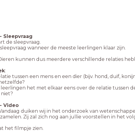
-
Sleepvraag
art de sleepvraag.
 sleepvraag wanneer de meeste leerlingen klaar zijn.
 Dieren kunnen dus meerdere verschillende relaties he
ek
:
relatie tussen een mens en een dier (bijv. hond, duif, koni
hetzelfde?
e leerlingen het met elkaar eens over de relatie tusse
niet?
-
Video
Vandaag duiken wij in het onderzoek van wetenschapper
zamelen. Zij zal zich nog aan jullie voorstellen in het vo
at het filmpje zien.