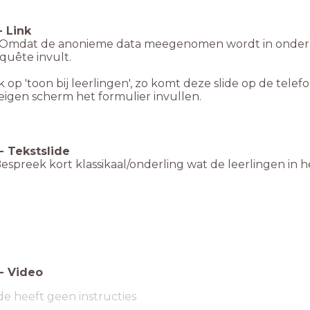
-
Link
Omdat de anonieme data meegenomen wordt in onderzoek, 
quête invult.
ik op 'toon bij leerlingen', zo komt deze slide op de tele
eigen scherm het formulier invullen.
-
Tekstslide
Bespreek kort klassikaal/onderling wat de leerlingen i
-
Video
de heeft geen instructies