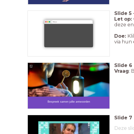
Slide
5
Let op:
https:
deze en
Doe:
Kl
via hun 
Slide
6
V
raag
: 
Bespreek samen jullie antwoorden
Slide
7
Deze sli