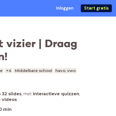
Inloggen
Start gratis
 vizier | Draag
n!
ce
+4
Middelbare school
havo, vwo
n
32 slides
,
met
interactieve quizzen
,
 videos
.
0
min