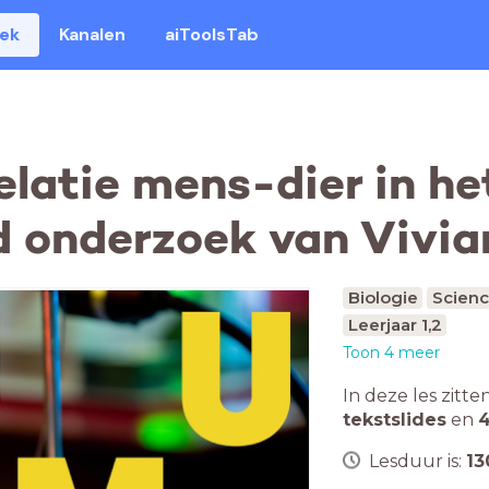
eek
Kanalen
aiToolsTab
atie mens-dier in het
d onderzoek van Vivia
Biologie
Scien
Leerjaar 1,2
Toon 4 meer
In deze les zitte
tekstslides
en
4
Lesduur is:
13