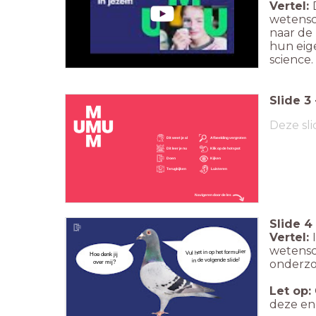
Vertel:
wetensc
naar de 
hun eig
science.
Slide
3
Deze sli
Dit weet je al
Afbeelding vergroten
Dit leer je nu
Klik op de hotspot
Doen
Kijken
Terugkijken
Luisteren
Navigeren door de les
Slide
4
Vertel:
wetensc
Vul het in op het formulier
Hoe denk jij
in de volgende slide!
onderzoe
over mij?
Let op:
deze en