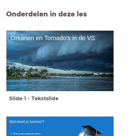
Onderdelen in deze les
Orkanen en Tornado’s in de VS
Slide
1
-
Tekstslide
Wat moet je kennen?
Wat is een tropische storm