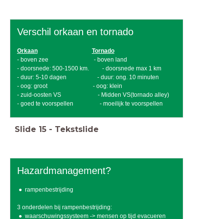
Verschil orkaan en tornado
Orkaan
Tornado
- boven zee - boven land
- doorsnede: 500-1500 km. - doorsnede max 1 km
- duur: 5-10 dagen - duur: ong. 10 minuten
- oog: groot - oog: klein
- zuid-oosten VS - Midden VS(tornado alley)
- goed te voorspellen - moeilijk te voorspellen
Slide
15
-
Tekstslide
Hazardmanagement?
rampenbestrijding
3 onderdelen bij rampenbestrijding:
waarschuwingssysteem -> mensen op tijd evacueren