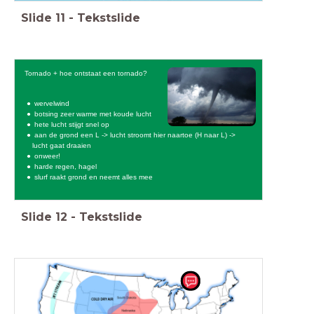
Slide
11
-
Tekstslide
Tornado + hoe ontstaat een tornado?
wervelwind
botsing zeer warme met koude lucht
hete lucht stijgt snel op
aan de grond een L -> lucht stroomt hier naartoe (H naar L) ->
lucht gaat draaien
onweer!
harde regen, hagel
slurf raakt grond en neemt alles mee
Slide
12
-
Tekstslide