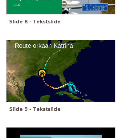
laat
Slide
8
-
Tekstslide
Route orkaan Katrina
Slide
9
-
Tekstslide