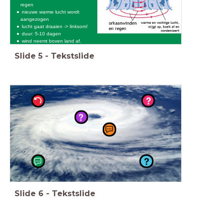
regen
nieuwe warme lucht wordt
aangezogen
lucht gaat draaien -> linksom!
duur: 5-10 dagen
wind neemt boven land af.
Slide
5
-
Tekstslide
Slide
6
-
Tekstslide