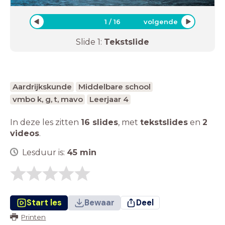
1
/
16
volgende
Slide
1
:
Tekstslide
Aardrijkskunde
Middelbare school
vmbo k, g, t, mavo
Leerjaar 4
In deze les zitten
16 slides
,
met
tekstslides
en
2
videos
.
Lesduur is:
45
min
Start les
Bewaar
Deel
Printen