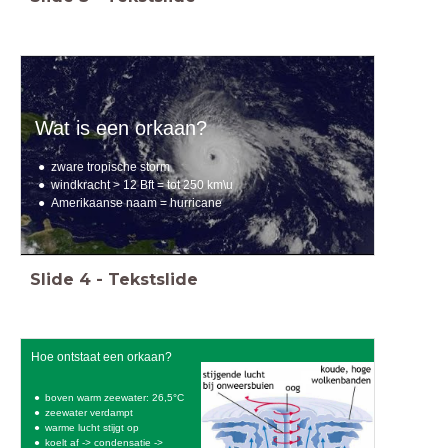
Wat is een orkaan?
zware tropische storm
windkracht > 12 Bft = tot 250 km\u
Amerikaanse naam = hurricane
Slide
4
-
Tekstslide
Hoe ontstaat een orkaan?
boven warm zeewater: 26,5°C
zeewater verdampt
warme lucht stijgt op
koelt af -> condensatie ->