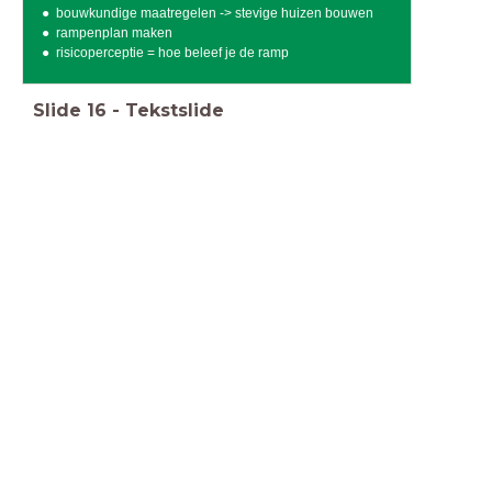
bouwkundige maatregelen -> stevige huizen bouwen
rampenplan maken
risicoperceptie = hoe beleef je de ramp
Slide
16
-
Tekstslide