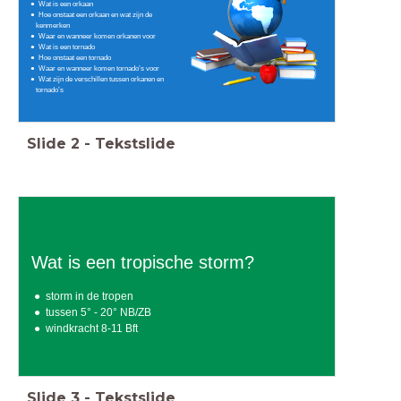
Wat is een orkaan
Hoe onstaat een orkaan en wat zijn de
kenmerken
Waar en wanneer komen orkanen voor
Wat is een tornado
Hoe onstaat een tornado
Waar en wanneer komen tornado’s voor
Wat zijn de verschillen tussen orkanen en
tornado’s
Slide
2
-
Tekstslide
Wat is een tropische storm?
storm in de tropen
tussen 5° - 20° NB/ZB
windkracht 8-11 Bft
Slide
3
-
Tekstslide