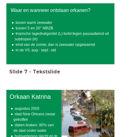
Waar en wanneer ontstaan orkanen?
boven warm zeewater
tussen 5 en 20° NB\ZB
tropische lagedrukgordel (L) botst tegen passaatwind uit
subtropen (H)
eind van de zomer, dan is zeewater opgewarmd
in de VS: aug - sept - okt
Slide
7
-
Tekstslide
Orkaan Katrina
augustus 2005
stad New Orleans zwaar
getroffen
dijken braken: 80% van
de stad onder water
hulpverlening slecht en te