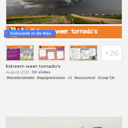
Kidsweek in de Klas
Extreem weer: tornado's
August 2022
-
30
slides
Wereldoriëntatie
Begrijpend lezen
+3
Basisschool
Groep 7,8