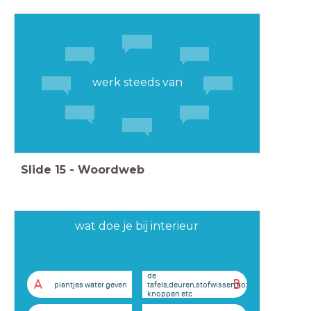
werk steeds van
Slide
15
-
Woordweb
wat doe je bij interieur
de
A
B
plantjes water geven
tafels,deuren,stofwissen,kozijnen,licht
knoppen etc