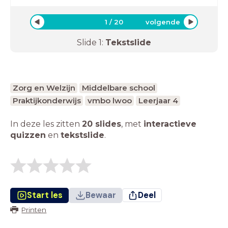
1
/
20
volgende
Slide
1
:
Tekstslide
Zorg en Welzijn
Middelbare school
Praktijkonderwijs
vmbo lwoo
Leerjaar 4
In deze les zitten
20 slides
,
met
interactieve
quizzen
en
tekstslide
.
Start les
Bewaar
Deel
Printen