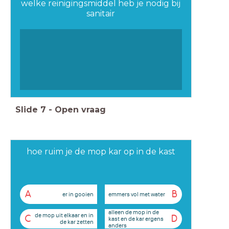
welke reinigingsmiddel heb je nodig bij
sanitair
Slide
7
-
Open vraag
hoe ruim je de mop kar op in de kast
A
B
er in gooien
emmers vol met water
alleen de mop in de
de mop uit elkaar en in
C
D
kast en de kar ergens
de kar zetten
anders