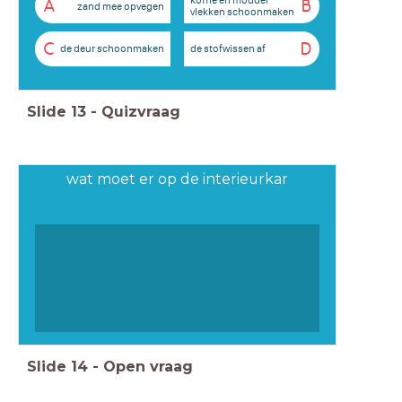
A
B
zand mee opvegen
vlekken schoonmaken
C
D
de deur schoonmaken
de stofwissen af
Slide
13
-
Quizvraag
wat moet er op de interieurkar
Slide
14
-
Open vraag