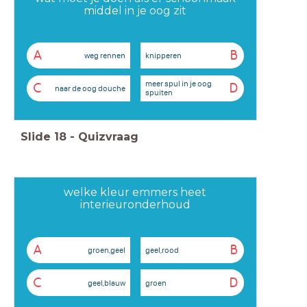
middel in je oog zit
A
B
weg rennen
knipperen
meer spul in je oog
C
D
naar de oog douche
spuiten
Slide
18
-
Quizvraag
welke kleur emmers heet
interieuronderhoud
A
B
groen,geel
geel,rood
C
D
geel,blauw
groen