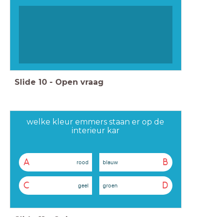
Slide
10
-
Open vraag
welke kleur emmers staan er op de
interieur kar
A
B
rood
blauw
C
D
geel
groen