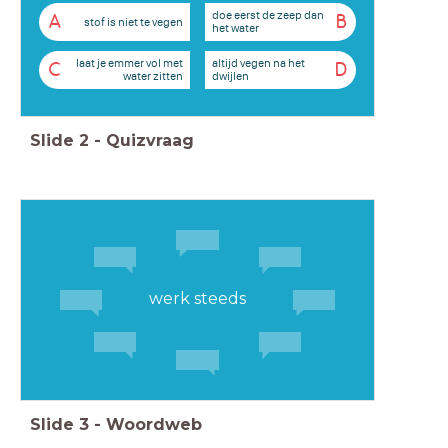
doe eerst de zeep dan
A
B
stof is niet te vegen
het water
laat je emmer vol met
altijd vegen na het
C
D
water zitten
dwijlen
Slide
2
-
Quizvraag
werk steeds
Slide
3
-
Woordweb