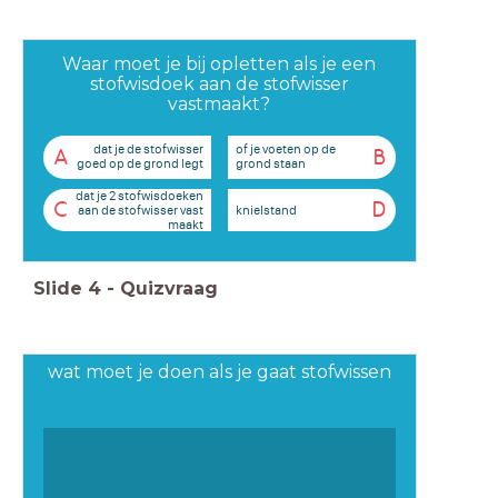
Waar moet je bij opletten als je een
stofwisdoek aan de stofwisser
vastmaakt?
dat je de stofwisser
of je voeten op de
A
B
goed op de grond legt
grond staan
dat je 2 stofwisdoeken
C
D
knielstand
aan de stofwisser vast
maakt
Slide
4
-
Quizvraag
wat moet je doen als je gaat stofwissen