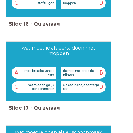
C
D
stofzuigen
moppen
Slide
16
-
Quizvraag
wat moet je als eerst doen met
moppen
mop breedte van de
de mop nat langs de
A
B
kant
plinten
het midden gelijk
als een hondje achter je
C
D
schoonmaken
aan
Slide
17
-
Quizvraag
wat moet je doen als er schoonmaak