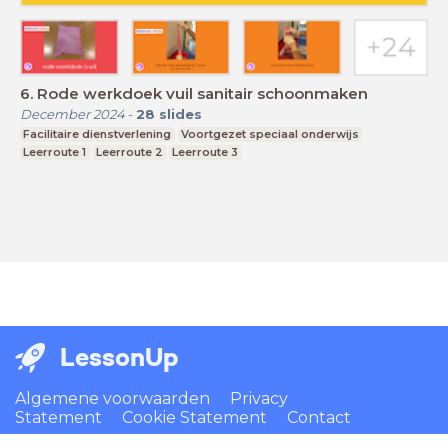
6. Rode werkdoek vuil sanitair schoonmaken
December 2024
-
28
slides
Facilitaire dienstverlening
Voortgezet speciaal onderwijs
Leerroute 1
Leerroute 2
Leerroute 3
LessonUp
Algemene voorwaarden
Privacy
Statement
Cookie Statement
Contact