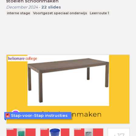
stoelen schoonmaken
December 2024
-
22
slides
interne stage
Voortgezet speciaal onderwijs
Leerroute 1
Stap-voor-Stap instructies