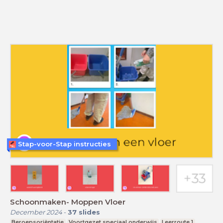
Stap-voor-Stap instructies
Schoonmaken- Moppen Vloer
December 2024
-
37
slides
Beroepsoriëntatie
Voortgezet speciaal onderwijs
Leerroute 1