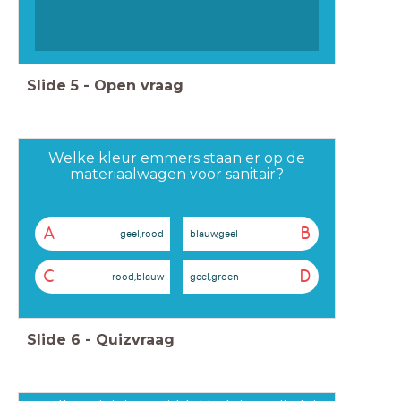
Slide
5
-
Open vraag
Welke kleur emmers staan er op de
materiaalwagen voor sanitair?
A
B
geel,rood
blauw,geel
C
D
rood,blauw
geel,groen
Slide
6
-
Quizvraag