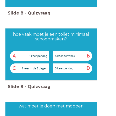
Slide
8
-
Quizvraag
hoe vaak moet je een toilet minimaal
schoonmaken?
A
B
1 keer per dag
5 keer per week
C
D
1 keer in de 2 dagen
3 keer per dag
Slide
9
-
Quizvraag
wat moet je doen met moppen