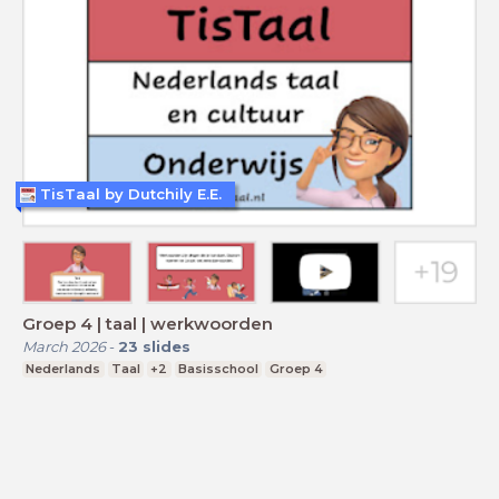
TisTaal by Dutchily E.E.
Groep 4 | taal | werkwoorden
March 2026
-
23
slides
Nederlands
Taal
+2
Basisschool
Groep 4