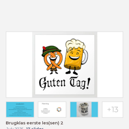
Brugklas eerste les(sen) 2
July 2025
-
17
slides