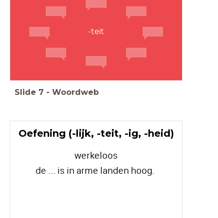
-teit
Slide
7
-
Woordweb
Oefening (-lijk, -teit, -ig, -heid)
werkeloos
de ... is in arme landen hoog.