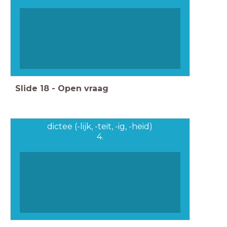
Slide
18
-
Open vraag
dictee (-lijk, -teit, -ig, -heid)
4.