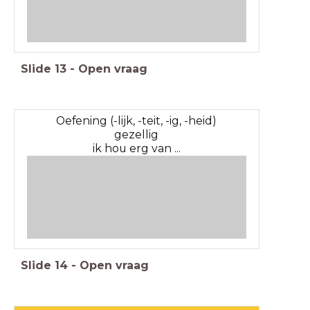
Slide
13
-
Open vraag
Oefening (-lijk, -teit, -ig, -heid)
gezellig
ik hou erg van ...
Slide
14
-
Open vraag