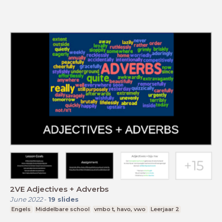
2VE Adjectives + Adverbs
June 2022
-
19
slides
Engels
Middelbare school
vmbo t, havo, vwo
Leerjaar 2