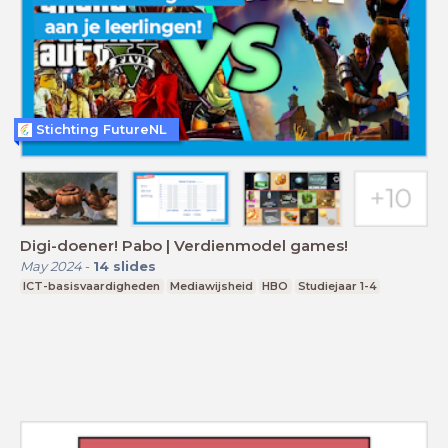
Stichting FutureNL
Digi-doener! Pabo | Verdienmodel games!
May 2024
-
14
slides
ICT-basisvaardigheden
Mediawijsheid
HBO
Studiejaar 1-4