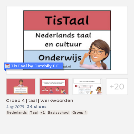
TisTaal by Dutchily E.E.
Groep 4 | taal | werkwoorden
July 2025
-
24
slides
Nederlands
Taal
+2
Basisschool
Groep 4