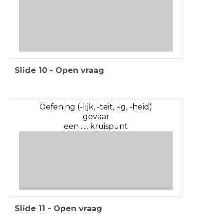
Slide
10
-
Open vraag
Oefening (-lijk, -teit, -ig, -heid)
gevaar
een ..... kruispunt
Slide
11
-
Open vraag