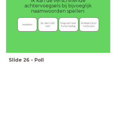
Ik kan de verschillende
achtervoegsels bij bijvoeglijk
naamwoorden spellen.
Ja, dat lukt 
Nog wel wat 
Ik begrijp er 
Makkie!
wel
hulp nodig.
niets van.
Slide
26
-
Poll