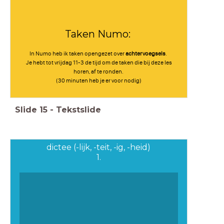
Taken Numo:
In Numo heb ik taken opengezet over
achtervoegsels
.
Je hebt tot vrijdag 11-3 de tijd om de taken die bij deze les
horen, af te ronden.
(30 minuten heb je er voor nodig)
Slide
15
-
Tekstslide
dictee (-lijk, -teit, -ig, -heid)
1.