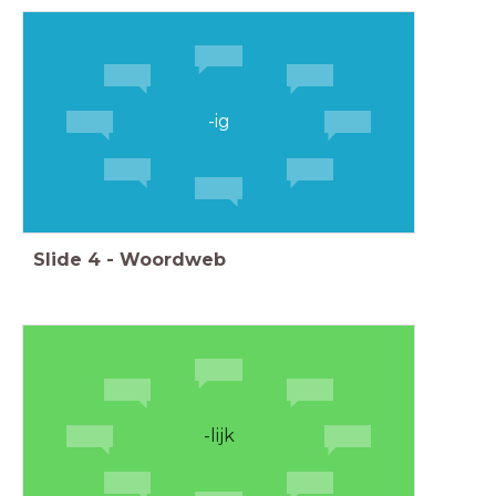
-ig
Slide
4
-
Woordweb
-lijk