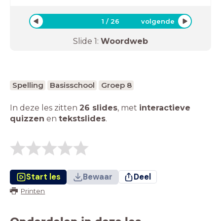
1
/
26
volgende
Slide
1
:
Woordweb
Spelling
Basisschool
Groep 8
In deze les zitten
26 slides
,
met
interactieve
quizzen
en
tekstslides
.
Start les
Bewaar
Deel
Printen