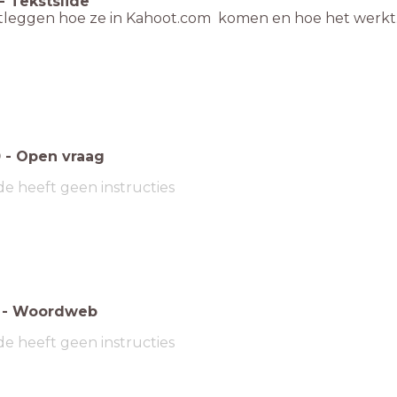
-
Tekstslide
tleggen hoe ze in Kahoot.com komen en hoe het werkt
0
-
Open vraag
de heeft geen instructies
-
Woordweb
de heeft geen instructies