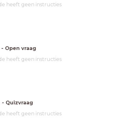
de heeft geen instructies
-
Open vraag
de heeft geen instructies
6
-
Quizvraag
de heeft geen instructies