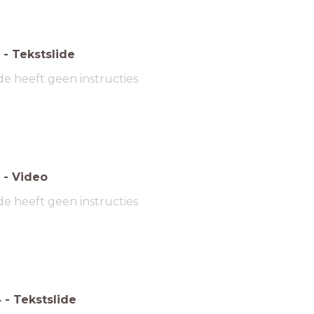
-
Tekstslide
de heeft geen instructies
-
Video
de heeft geen instructies
4
-
Tekstslide