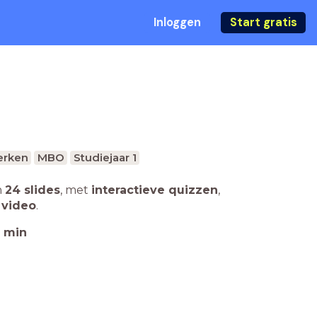
Inloggen
Start gratis
erken
MBO
Studiejaar 1
n
24 slides
,
met
interactieve quizzen
,
 video
.
min