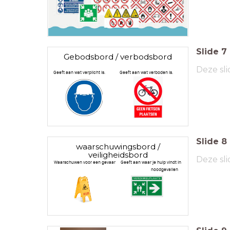
Slide
7
Gebodsbord / verbodsbord
Deze sli
Geeft aan wat verplicht is. Geeft aan wat verboden is.
Slide
8
waarschuwingsbord /
veiligheidsbord
Deze sli
Waarschuwen voor een gevaar Geeft aan waar je hulp vindt in
noodgevallen