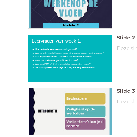
Module 2
Slide
2
Leervragen van week 1.
Deze sli
Hoe herken je een waarschuwingsbord?
Wat is het verschil tussen een gebodsbord en een verbodsbord?
Wat zijn voorbeelden van deze verschillende borden?
Waarom maken we gebruik van borden?
Wat zijn PBM's? Welke verschillende soorten zijn er?
Op welke punten moet je je PBM regelmatig controleren?
Slide
3
Deze sli