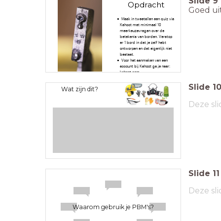
Slide
9
Opdracht
Goed ui
Maak in tweetallen een quiz via
Kahoot met minimaal 10
meerkeuzevragen over de
betekenis van borden. Verstop
er 1 bord in dat je zelf hebt
ontworpen en dat eigenlijk niet
bestaat.
Voor het aanmaken van een
account bij Kahoot ga je naar:
kahoot.com
Slide
1
Wat zijn dit?
Deze sli
Slide
11
Deze sli
Waarom gebruik je PBM's?