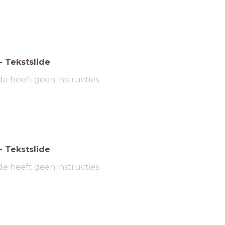
-
Tekstslide
de heeft geen instructies
-
Tekstslide
de heeft geen instructies