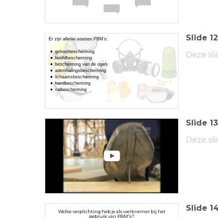
Slide
12
Er zijn allerlei soorten PBM’s:
gehoorbescherming
Deze sli
hoofdbescherming
bescherming van de ogen
ademhalingsbescherming
lichaamsbescherming
handbescherming
valbescherming
Slide
13
Deze sli
Slide
1
Welke verplichting heb je als werknemer bij het
gebruik van PBM's?