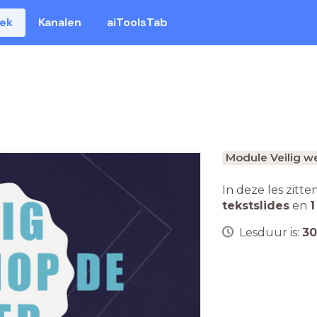
eek
Kanalen
aiToolsTab
Module Veilig w
In deze les zitte
tekstslides
en
1
Lesduur is:
30