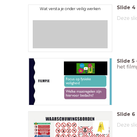
Slide
4
Wat versta je onder veilig werken
Deze sli
Slide
5
het fil
Slide
6
Deze sli