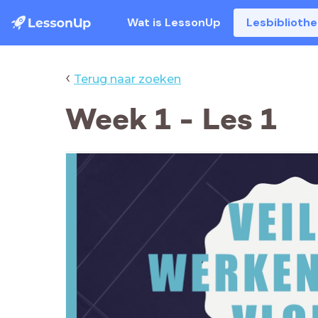
Wat is LessonUp
Lesbiblioth
‹
Terug naar zoeken
Week 1 - Les 1