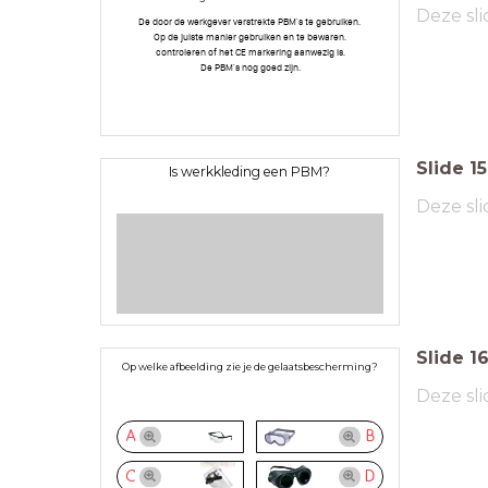
Deze sli
De door de werkgever verstrekte PBM's te gebruiken.
Op de juiste manier gebruiken en te bewaren.
controleren of het CE markering aanwezig is.
De PBM's nog goed zijn.
Slide
15
Is werkkleding een PBM?
Deze sli
Slide
1
Op welke afbeelding zie je de gelaatsbescherming?
Deze sli
A
B
C
D