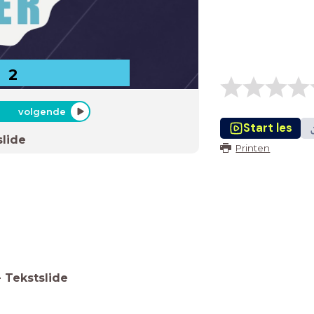
 2
volgende
Start les
slide
Printen
-
Tekstslide