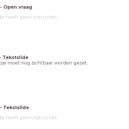
-
Open vraag
de heeft geen instructies
-
Tekstslide
mpje moet nog zichtbaar worden gezet.
-
Tekstslide
de heeft geen instructies