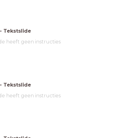
-
Tekstslide
de heeft geen instructies
-
Tekstslide
de heeft geen instructies