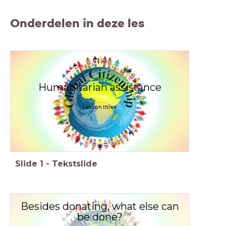
Onderdelen in deze les
Humanitarian assistance
Lesson three
Slide
1
-
Tekstslide
Besides donating, what else can
be done?