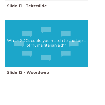
Slide
11
-
Tekstslide
Which SDGs could you match to the topic
of 'humanitarian aid'?
Slide
12
-
Woordweb