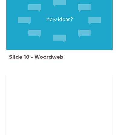
new ideas?
Slide
10
-
Woordweb