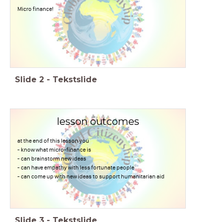
Micro finance!
Slide
2
-
Tekstslide
lesson outcomes
at the end of this lesson you
- know what micro-finance is
- can brainstorm new ideas
- can have empathy with less fortunate people
- can come up with new ideas to support humanitarian aid
Slide
3
-
Tekstslide