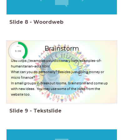
Slide
8
-
Woordweb
Brainstorm
timer
5:00
Use https://examples.yourdictionary.com/examples-of-
humanitarian-acts.html
What can you do personally? Besides just giving money or
micro finance?
In small groups in Breakout rooms, brainstorm and come up
with new ideas. You may use some of the ideas from the
website too.
Slide
9
-
Tekstslide