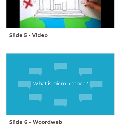
Slide
5
-
Video
What is micro finance?
Slide
6
-
Woordweb