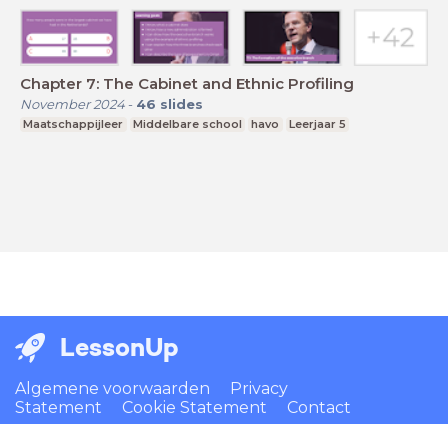
Chapter 7: The Cabinet and Ethnic Profiling
November 2024
-
46
slides
Maatschappijleer
Middelbare school
havo
Leerjaar 5
LessonUp
Algemene voorwaarden
Privacy
Statement
Cookie Statement
Contact