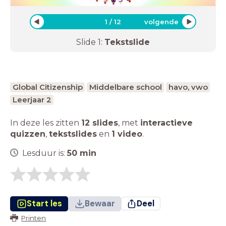
1
/
12
volgende
Slide
1
:
Tekstslide
Global Citizenship
Middelbare school
havo, vwo
Leerjaar 2
In deze les zitten
12 slides
,
met
interactieve
quizzen
,
tekstslides
en
1 video
.
Lesduur is:
50
min
Start les
Bewaar
Deel
Printen