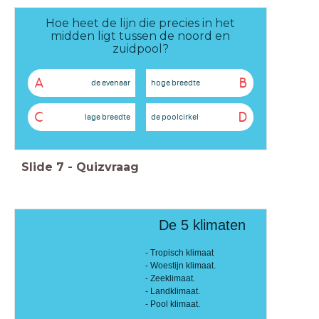
Hoe heet de lijn die precies in het
midden ligt tussen de noord en
zuidpool?
A
B
de evenaar
hoge breedte
C
D
lage breedte
de poolcirkel
Slide
7
-
Quizvraag
De 5 klimaten
- Tropisch klimaat
- Woestijn klimaat.
- Zeeklimaat.
- Landklimaat.
- Pool klimaat.