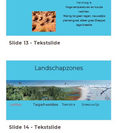
het droog is.
Hoge temperaturen en koude
nachten.
Weinig tot geen regen, nauwelijks
plantengroei. alleen gras (Steppe)
lage breedte
Slide
13
-
Tekstslide
Landschapzones
Loofbos
Taiga/naaldbos
Toendra Sneeuw/ijs
Slide
14
-
Tekstslide