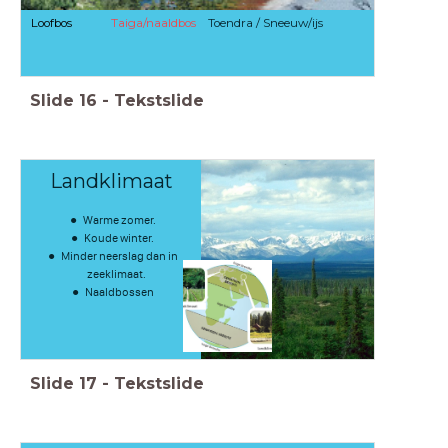
Loofbos
Taiga/naaldbos
Toendra / Sneeuw/ijs
Slide
16
-
Tekstslide
Landklimaat
Warme zomer.
Koude winter.
Minder neerslag dan in
zeeklimaat.
Naaldbossen
Slide
17
-
Tekstslide