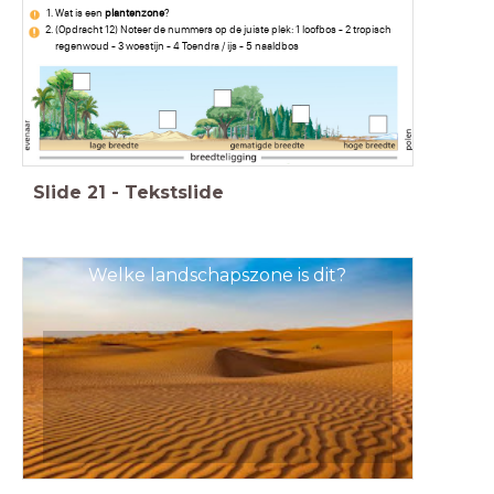
Wat is een
plantenzone
?
(Opdracht 12) Noteer de nummers op de juiste plek: 1 loofbos - 2 tropisch
regenwoud - 3 woestijn - 4 Toendra / ijs - 5 naaldbos
Slide
21
-
Tekstslide
Welke landschapszone is dit?