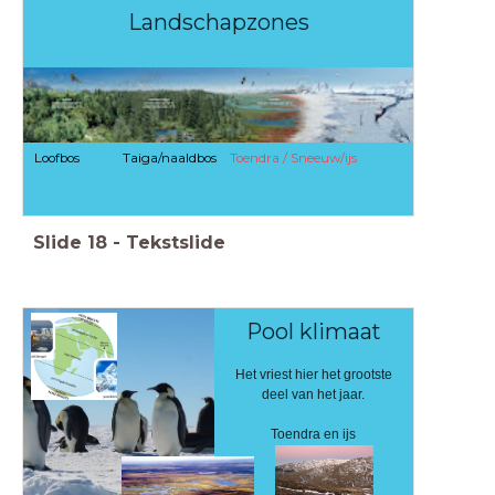
Landschapzones
Loofbos
Taiga/naaldbos
Toendra / Sneeuw/ijs
Slide
18
-
Tekstslide
Pool klimaat
Het vriest hier het grootste
deel van het jaar.
Toendra en ijs