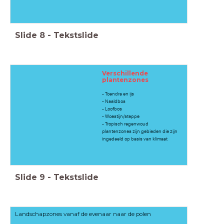
Slide
8
-
Tekstslide
Verschillende
plantenzones
- Toendra en ijs
- Naaldbos
- Loofbos
- Woestijn/steppe
- Tropisch regenwoud
plantenzones zijn gebieden die zijn
ingedeeld op basis van klimaat
Slide
9
-
Tekstslide
Landschapzones vanaf de evenaar naar de polen