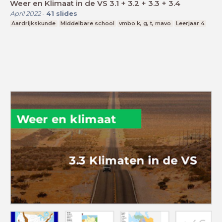
Weer en Klimaat in de VS 3.1 + 3.2 + 3.3 + 3.4
April 2022
-
41
slides
Aardrijkskunde
Middelbare school
vmbo k, g, t, mavo
Leerjaar 4