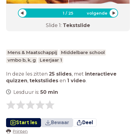
1
/
25
volgende
Slide
1
:
Tekstslide
Mens & Maatschappij
Middelbare school
vmbo b, k, g
Leerjaar 1
In deze les zitten
25 slides
,
met
interactieve
quizzen
,
tekstslides
en
1 video
.
Lesduur is:
50
min
Start les
Bewaar
Deel
Printen