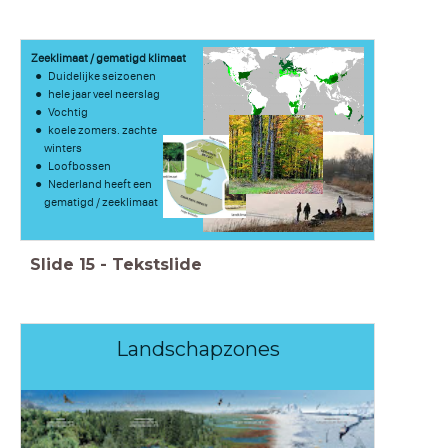
Zeeklimaat / gematigd klimaat
Duidelijke seizoenen
hele jaar veel neerslag
Vochtig
koele zomers. zachte
winters
Loofbossen
Nederland heeft een
gematigd / zeeklimaat
Slide
15
-
Tekstslide
Landschapzones