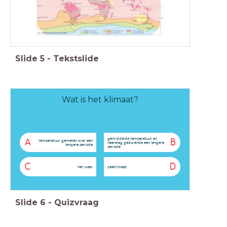
Slide
5
-
Tekstslide
Wat is het klimaat?
gemiddelde temperatuur en
A
B
temperatuur gemeten over een
neerslag gedurende een langere
langere periode
periode
C
D
het weer
zeeklimaat
Slide
6
-
Quizvraag