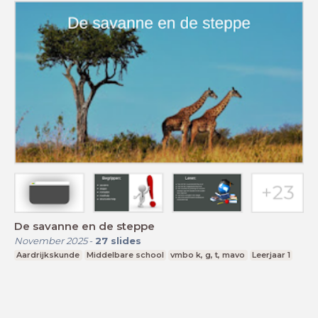
De savanne en de steppe
November 2025
-
27
slides
Aardrijkskunde
Middelbare school
vmbo k, g, t, mavo
Leerjaar 1