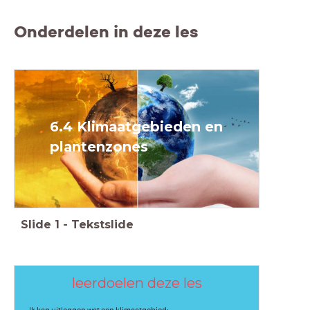
Onderdelen in deze les
6.4 Klimaatgebieden en
plantenzones
Slide
1
-
Tekstslide
leerdoelen deze les
- Ik kan uitleggen wat een klimaatgebied;