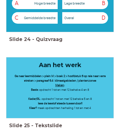
A
B
Hoge breedte
Lage breedte
C
D
Gemiddelde breedte
Overal
Slide
24
-
Quizvraag
Aan het werk
Ga naar leermiddelen > plein M > boek 2 > hoofdstuk 6 op reis naar verre
streken > paragraaf 6.4 klimaatgebieden / plantenzones
Maken
:
Basis:
opdracht 1 tot en met 12 behalve 4 en 8
Kader/GL :
opdracht 1 tot en met 12 behalve 5 en 8
lees de lesstof steeds tussendoor!!
Klaar?
maak opdrachten herhaling 1 tot en met 4
Slide
25
-
Tekstslide