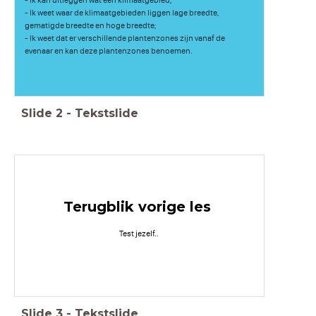
- Ik weet waar de klimaatgebieden liggen lage breedte,
gematigde breedte en hoge breedte;
- Ik weet dat er verschillende plantenzones zijn vanaf de
evenaar en kan deze plantenzones benoemen.
Slide
2
-
Tekstslide
Terugblik vorige les
Test jezelf..
Slide
3
-
Tekstslide