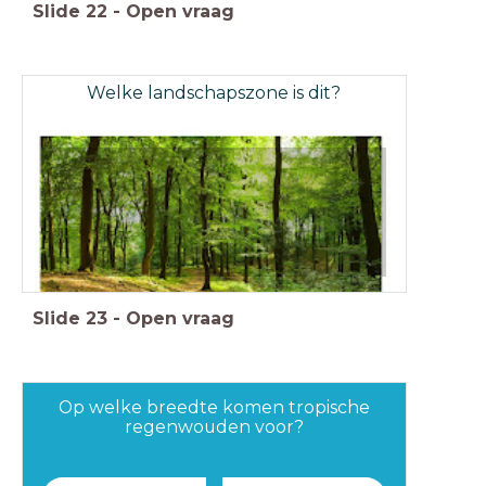
Slide
22
-
Open vraag
Welke landschapszone is dit?
Slide
23
-
Open vraag
Op welke breedte komen tropische
regenwouden voor?