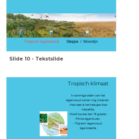
Tropisch regenwoud
Steppe
/ Woestijn
Slide
10
-
Tekstslide
Tropisch klimaat
In sommige delen van het
regenwoud wonen nog indianen.
-Het weer is het hele jaar door
hetzelfde.
-Nooit kouder dan 18 graden.
-Flinke regenbuien.
- Tropisch regenwoud
lage breedte