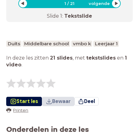
1
/
21
volgende
Slide
1
:
Tekstslide
Duits
Middelbare school
vmbo k
Leerjaar 1
In deze les zitten
21 slides
,
met
tekstslides
en
1
video
.
Start les
Bewaar
Deel
Printen
Onderdelen in deze les