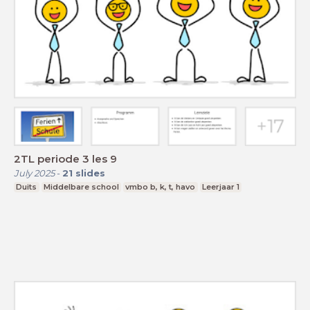
2TL periode 3 les 9
July 2025
-
21
slides
Duits
Middelbare school
vmbo b, k, t, havo
Leerjaar 1