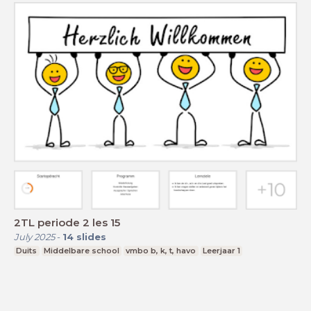
2TL periode 2 les 15
July 2025
-
14
slides
Duits
Middelbare school
vmbo b, k, t, havo
Leerjaar 1