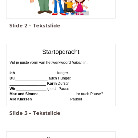
Slide
2
-
Tekstslide
Startopdracht
Vul je juiste vorm van het werkwoord
haben
in.
Ich
__________________ Hunger.
Du
_______________ auch Hunger.
_________________
Karin
Durst?
Wir
______________ gleich Pause.
Max und Simone
, ________________ ihr auch Pause?
Alle Klassen
_________________ Pause!
Slide
3
-
Tekstslide