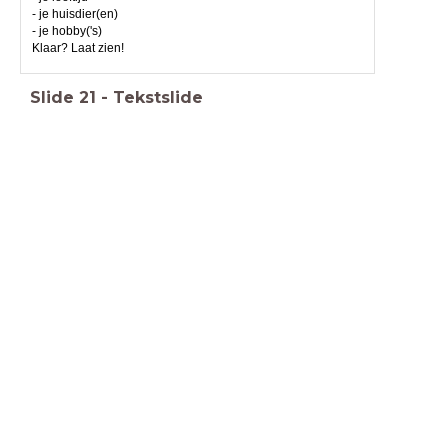
- je huisdier(en)
- je hobby('s)
Klaar? Laat zien!
Slide
21
-
Tekstslide