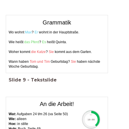
Grammatik
Wo wohnt
Max
?
Er
wohnt in der Hauptstraße.
Wie heißt
das Pferd
?
Es
heißt Quinta.
Woher kommt
die Katze
?
Sie
kommt aus dem Garten.
Wann haben
Tom und Tim
Geburtstag?
Sie
haben nächste
Woche Geburtstag.
Wir
haben
keine Lust.
Slide
9
-
Tekstslide
Ihr
habt
ein Brötchen.
Sie
haben
Sportunterricht.
Herr Müller, Sie
haben
ein Auto.
An die Arbeit!
Wat:
Aufgaben 24 t/m 26 (va Seite 50)
timer
Wie:
alleen
10:00
Hoe:
in stilte
Hulp
: Buch, Seite 49