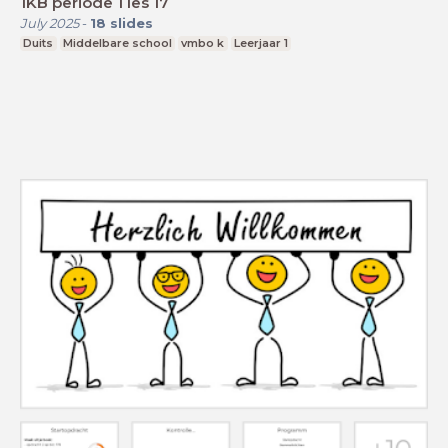
1KB periode 1 les 17
July 2025
-
18
slides
Duits
Middelbare school
vmbo k
Leerjaar 1