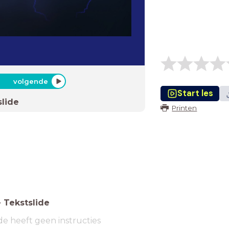
volgende
Start les
slide
Printen
-
Tekstslide
de heeft geen instructies