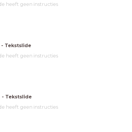
de heeft geen instructies
-
Tekstslide
de heeft geen instructies
6
-
Tekstslide
de heeft geen instructies