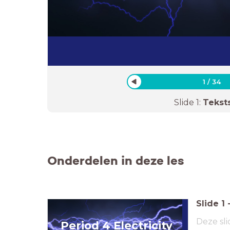
1
/
34
Slide
1
:
Tekst
Onderdelen in deze les
Slide
1
Deze sli
Period 4 Electricity
Lesson 5