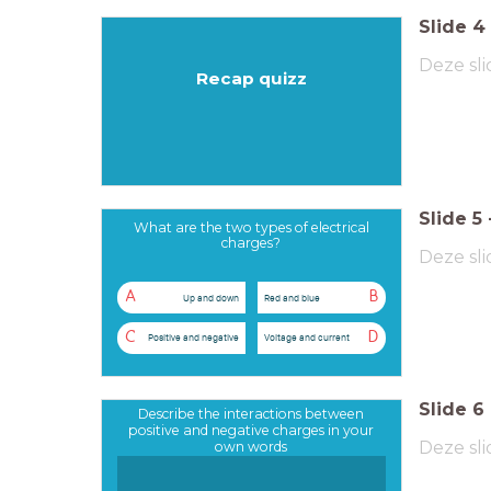
Slide
4
Deze sli
Recap quizz
Slide
5
What are the two types of electrical
charges?
Deze sli
A
B
Up and down
Red and blue
C
D
Positive and negative
Voltage and current
Slide
6
Describe the interactions between
positive and negative charges in your
Deze sli
own words