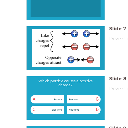
Slide
7
Deze sli
Slide
8
Which particle causes a positive
charge?
Deze sli
A
B
Protons
Positron
C
D
electrons
Neutrons