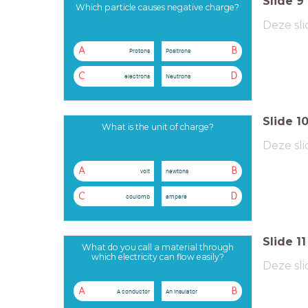
Slide
9
Which particle causes negative charge?
Deze sli
A
B
Protons
Positrons
C
D
electrons
Neutrons
Slide
1
What is the unit of charge?
Deze sli
A
B
volt
newtons
C
D
coulomb
ampere
Slide
11
What do you call a material through
which electricity can flow easily?
Deze sli
A
B
A conductor
An Insulator