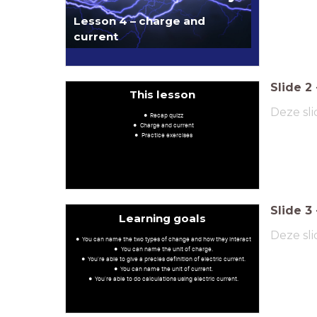
Lesson 4 – charge and
current
Slide
2
This lesson
Deze sli
Recap quizz
Charge and current
Practice exercises
Slide
3
Learning goals
Deze sli
You can name the two types of change and how they interact
You can name the unit of charge.
You're able to give a precies definition of electric current.
You can name the unit of current.
You're able to do calculations using electric current.