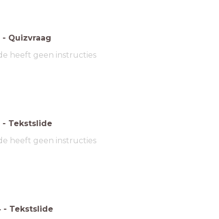
-
Quizvraag
de heeft geen instructies
-
Tekstslide
de heeft geen instructies
4
-
Tekstslide