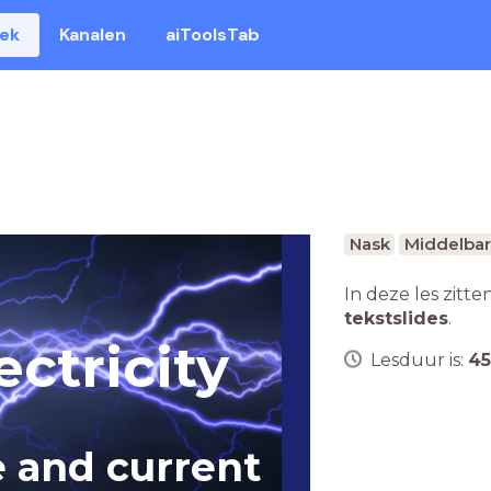
eek
Kanalen
aiToolsTab
Nask
Middelbar
In deze les zitte
tekstslides
.
ectricity
Lesduur is:
45
n 5
e and current