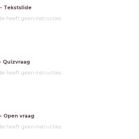
-
Tekstslide
de heeft geen instructies
-
Quizvraag
de heeft geen instructies
-
Open vraag
de heeft geen instructies