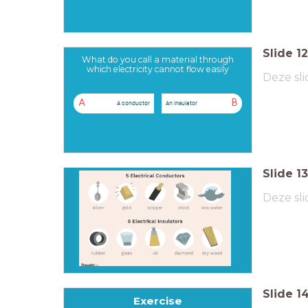
Slide
12
What do you call a material through
which electricity cannot flow easily
Deze sli
A
B
A conductor
An Insulator
Slide
13
Deze sli
Slide
1
Exercise