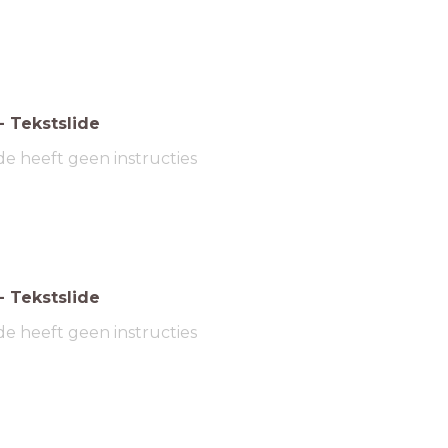
-
Tekstslide
de heeft geen instructies
-
Tekstslide
de heeft geen instructies