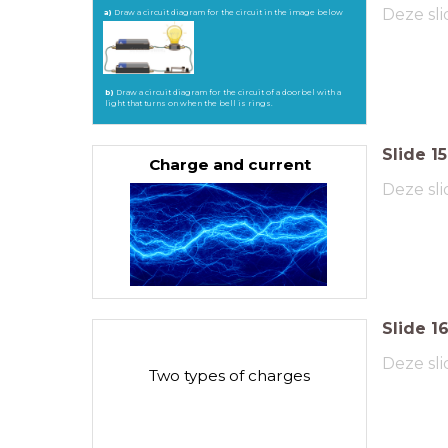
Deze sli
a)
Draw a circuit diagram for the circuit in the image below
b)
Draw a circuit diagram for the circuit of a doorbel with a
light that turns on when the bell is rings.
Slide
15
Charge and current
Deze sli
Slide
1
Deze sli
Two types of charges