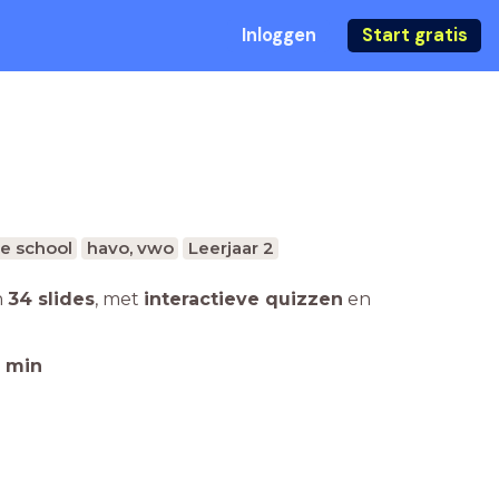
Inloggen
Start gratis
e school
havo, vwo
Leerjaar 2
n
34 slides
,
met
interactieve quizzen
en
min