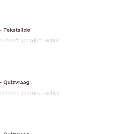
-
Tekstslide
de heeft geen instructies
-
Quizvraag
de heeft geen instructies