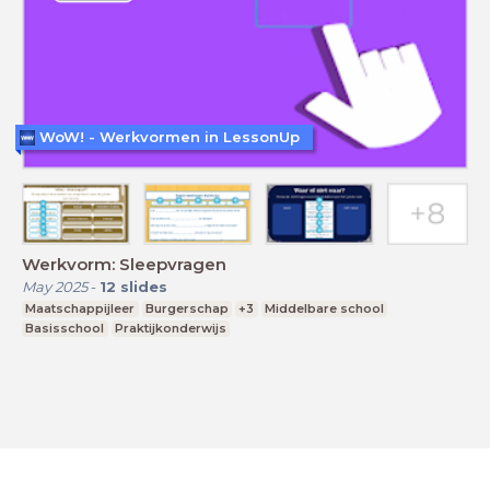
WoW! - Werkvormen in LessonUp
Werkvorm: Sleepvragen
May 2025
-
12
slides
Maatschappijleer
Burgerschap
+3
Middelbare school
Basisschool
Praktijkonderwijs