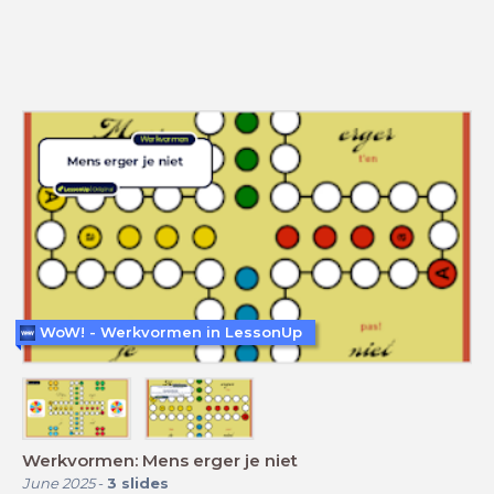
WoW! - Werkvormen in LessonUp
Werkvormen: Mens erger je niet
June 2025
-
3
slides