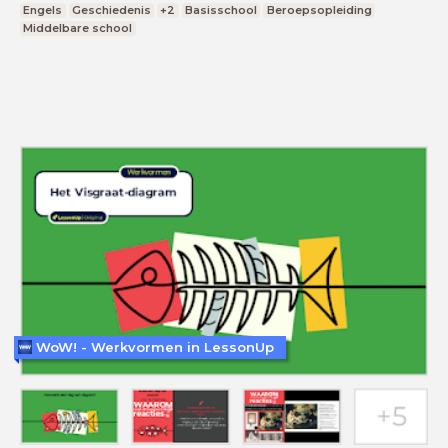
Engels
Geschiedenis
+2
Basisschool
Beroepsopleiding
Middelbare school
WoW! - Werkvormen in LessonUp