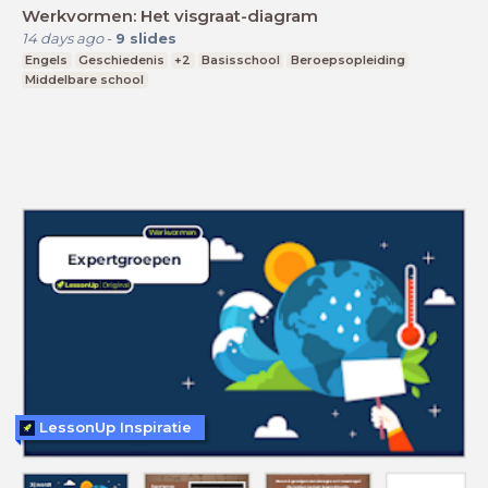
Werkvormen: Het visgraat-diagram
14 days ago
-
9
slides
Engels
Geschiedenis
+2
Basisschool
Beroepsopleiding
Middelbare school
LessonUp Inspiratie