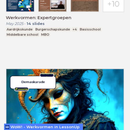
Werkvormen: Expertgroepen
May 2025
-
14
slides
Aardrijkskunde
Burgerschapskunde
+4
Basisschool
Middelbare school
MBO
WoW! - Werkvormen in LessonUp