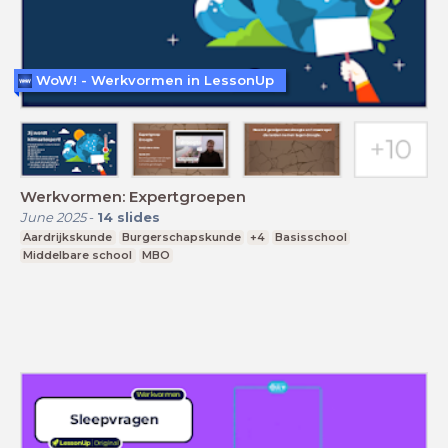
WoW! - Werkvormen in LessonUp
Werkvormen: Expertgroepen
June 2025
-
14
slides
Aardrijkskunde
Burgerschapskunde
+4
Basisschool
Middelbare school
MBO