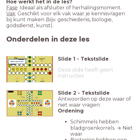
Hoe werkt het in de les?
Fase
: Ideaal als afsluiter of herhalingsmoment.
Vak
: Geschikt voor elk vak waar je kennisvragen
bij kunt maken (bijv. geschiedenis, biologie,
godsdienst, kunst).
Onderdelen in deze les
Slide
1
-
Tekstslide
Werkvormen
Mens erger je niet
Deze slide heeft geen
instructies
Slide
2
-
Tekstslide
A
spelregels
a
Antwoorden op deze waar of
A
niet waar vragen:
a
a
A
Dobbelsteen
Waar of niet waar?
Ordening
a
A
Schimmels hebben
bladgroenkorrels. → Niet
waar
Bacteriën hebben een