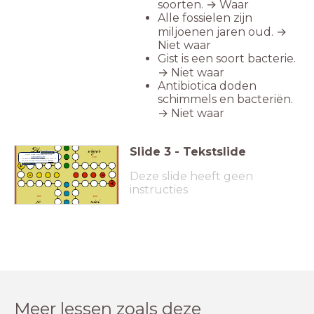
soorten. → Waar
Alle fossielen zijn
miljoenen jaren oud. →
Niet waar
Gist is een soort bacterie.
→ Niet waar
Antibiotica doden
schimmels en bacteriën.
→ Niet waar
Slide
3
-
Tekstslide
Werkvormen
Vind meer inspiratie op ons
Inspiratiekanaal
.
Alle werkvormen van LessonUp vind je
op het gloednieuwe kanaal
WoW
.
Deze slide heeft geen
instructies
Meer lessen zoals deze