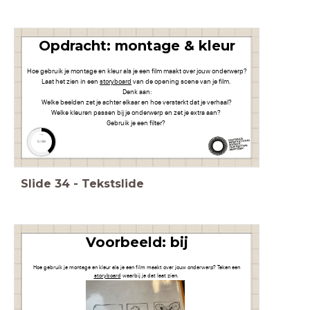
Opdracht: montage & kleur
Hoe gebruik je montage en kleur als je een film maakt over jouw onderwerp?
Laat het zien in een
storyboard
van de opening scene van je film.
Denk aan:
Welke beelden zet je achter elkaar en hoe versterkt dat je verhaal?
Welke kleuren passen bij je onderwerp en zet je extra aan?
Gebruik je een filter?
timer
5:00
Slide
34
-
Tekstslide
Voorbeeld: bij
Hoe gebruik je montage en kleur als je een film maakt over jouw onderwerp? Teken een
storyboard
waarbij je dat laat zien.