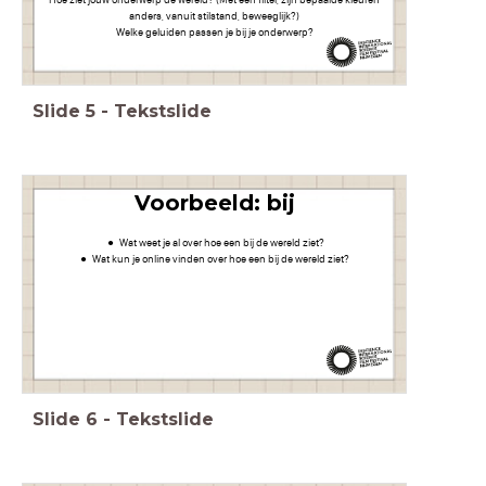
anders, vanuit stilstand, beweeglijk?)
Welke geluiden passen je bij je onderwerp?
Slide
5
-
Tekstslide
Voorbeeld: bij
Wat weet je al over hoe een bij de wereld ziet?
Wat kun je online vinden over hoe een bij de wereld ziet?
Slide
6
-
Tekstslide