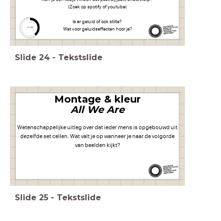
(Zoek op spotify of youtube)
Is er geluid of ook stilte?
timer
Wat voor geluidseffecten hoor je?
3:00
Slide
24
-
Tekstslide
Montage & kleur
All We Are
Wetenschappelijke uitleg over dat ieder mens is opgebouwd uit
dezelfde set cellen. Wat valt je op wanneer je naar de volgorde
van beelden kijkt?
Slide
25
-
Tekstslide