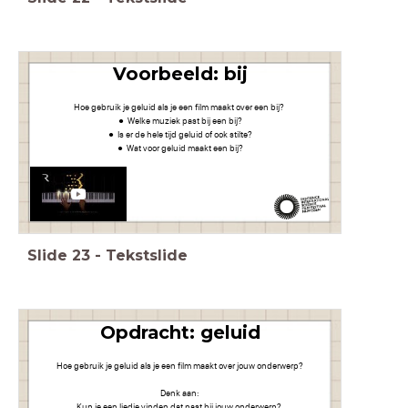
Voorbeeld: bij
Hoe gebruik je geluid als je een film maakt over een bij?
Welke muziek past bij een bij?
Is er de hele tijd geluid of ook stilte?
Wat voor geluid maakt een bij?
Slide
23
-
Tekstslide
Opdracht: geluid
Hoe gebruik je geluid als je een film maakt over jouw onderwerp?
Denk aan:
Kun je een liedje vinden dat past bij jouw onderwerp?