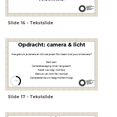
Slide
16
-
Tekstslide
Opdracht: camera & licht
Hoe gebruik je camera en licht als je een film maakt over jouw onderwerp?
Denk aan:
Camerabeweging (snel / langzaam)
Kader (ver weg / dichtbij)
Gebruik van licht (fel / donker)
Camerastandpunt (laag/midden/hoog)
timer
3:00
Slide
17
-
Tekstslide