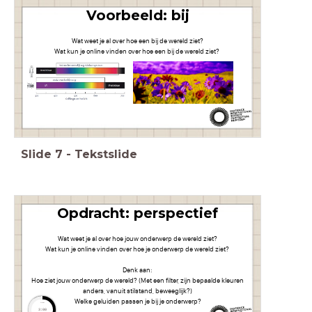
Voorbeeld: bij
Wat weet je al over hoe een bij de wereld ziet?
Wat kun je online vinden over hoe een bij de wereld ziet?
Slide
7
-
Tekstslide
Opdracht:
perspectief
Wat weet je al over hoe jouw onderwerp de wereld ziet?
Wat kun je online vinden over hoe je onderwerp de wereld ziet?
Denk aan:
Hoe ziet jouw onderwerp de wereld? (Met een filter, zijn bepaalde kleuren
anders, vanuit stilstand, beweeglijk?)
Welke geluiden passen je bij je onderwerp?
timer
3:00