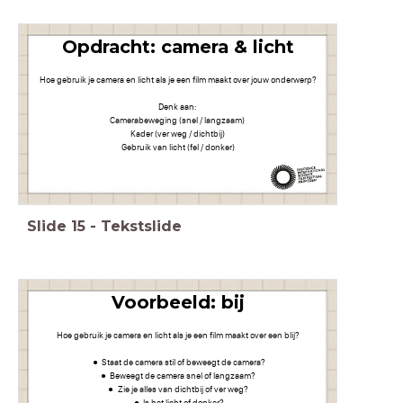
Opdracht: camera & licht
Hoe gebruik je camera en licht als je een film maakt over jouw onderwerp?
Denk aan:
Camerabeweging (snel / langzaam)
Kader (ver weg / dichtbij)
Gebruik van licht (fel / donker)
Slide
15
-
Tekstslide
Voorbeeld: bij
Hoe gebruik je camera en licht als je een film maakt over een blij?
Staat de camera stil of beweegt de camera?
Beweegt de camera snel of langzaam?
Zie je alles van dichtbij of ver weg?
Is het licht of donker?