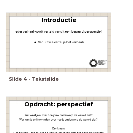
Introductie
Ieder verhaal wordt verteld vanuit een bepaald
perspectief
.
Vanuit wie vertel je het verhaal?
Slide
4
-
Tekstslide
Opdracht:
perspectief
Wat weet je al over hoe jouw onderwerp de wereld ziet?
Wat kun je online vinden over hoe je onderwerp de wereld ziet?
Denk aan:
Hoe ziet jouw onderwerp de wereld? (Met een filter, zijn bepaalde kleuren