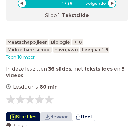
1
/
36
volgende
Slide
1
:
Tekstslide
Maatschappijleer
Biologie
+10
Middelbare school
havo, vwo
Leerjaar 1-6
Toon 10 meer
In deze les zitten
36 slides
,
met
tekstslides
en
9
videos
.
Lesduur is:
80
min
Start les
Bewaar
Deel
Printen