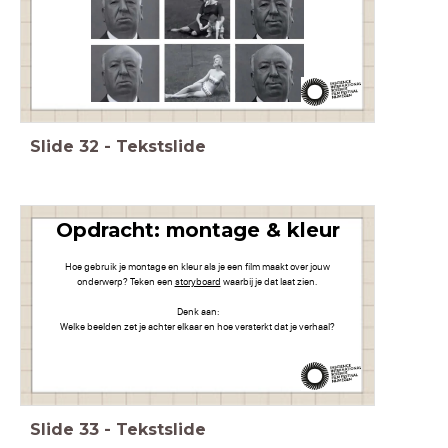
Slide
32
-
Tekstslide
Opdracht: montage & kleur
Hoe gebruik je montage en kleur als je een film maakt over jouw
onderwerp? Teken een
storyboard
waarbij je dat laat zien.
Denk aan:
Welke beelden zet je achter elkaar en hoe versterkt dat je verhaal?
Slide
33
-
Tekstslide