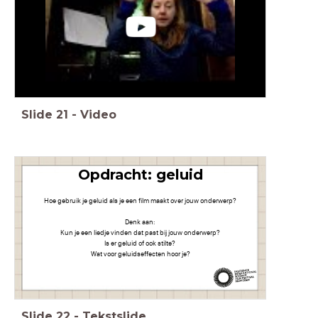
Slide
21
-
Video
Opdracht: geluid
Hoe gebruik je geluid als je een film maakt over jouw onderwerp?
Denk aan:
Kun je een liedje vinden dat past bij jouw onderwerp?
Is er geluid of ook stilte?
Wat voor geluidseffecten hoor je?
Slide
22
-
Tekstslide