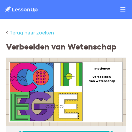
‹
Terug naar zoeken
Verbeelden van Wetenschap
InScience
Verbeelden
van wetenschap