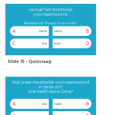
vertaal het bezittelijk
voornaamwoord:
Maaike ist (haar) Freundin.
A
B
meine
seine
C
D
ihre
eure
Slide
15
-
Quizvraag
Wat is een bezittelijk voornaamwoord
in deze zin?
Wie heißt deine Oma?
A
B
Wie
heißt