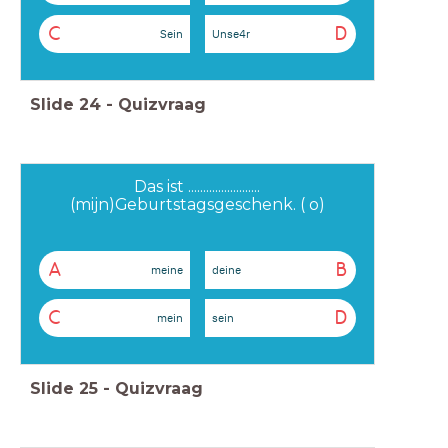
C
D
Sein
Unse4r
Slide
24
-
Quizvraag
Das ist ........................
(mijn)Geburtstagsgeschenk. ( o)
A
B
meine
deine
C
D
mein
sein
Slide
25
-
Quizvraag