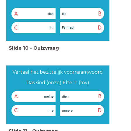
A
B
das
ist
C
D
Ihr
Fahrrad
Slide
10
-
Quizvraag
Vertaal het bezittelijk voornaamwoord
Das sind (onze) Eltern (mv)
A
B
meine
dien
C
D
ihre
unsere