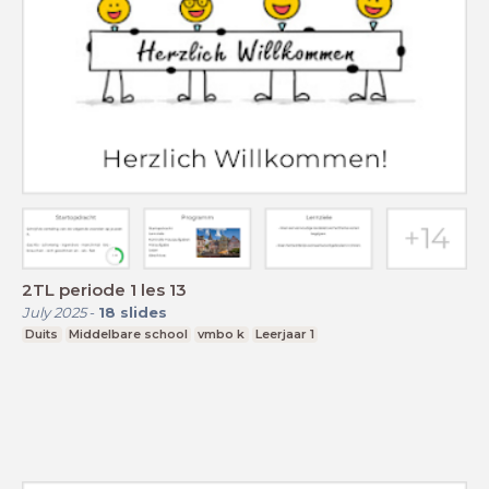
2TL periode 1 les 13
July 2025
-
18
slides
Duits
Middelbare school
vmbo k
Leerjaar 1