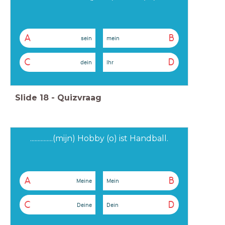
A
B
sein
mein
C
D
dein
Ihr
Slide
18
-
Quizvraag
...............(mijn) Hobby (o) ist Handball.
A
B
Meine
Mein
C
D
Deine
Dein