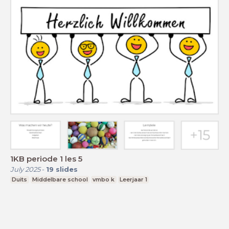
1KB periode 1 les 5
July 2025
-
19
slides
Duits
Middelbare school
vmbo k
Leerjaar 1