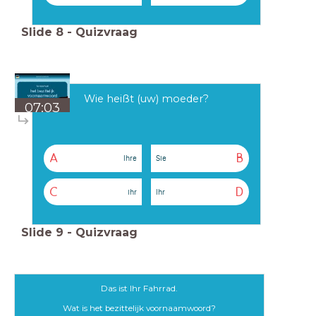
Slide
8
-
Quizvraag
Wie heißt (uw) moeder?
07:03
A
B
Ihre
Sie
C
D
ihr
Ihr
Slide
9
-
Quizvraag
Das ist Ihr Fahrrad.
Wat is het bezittelijk voornaamwoord?