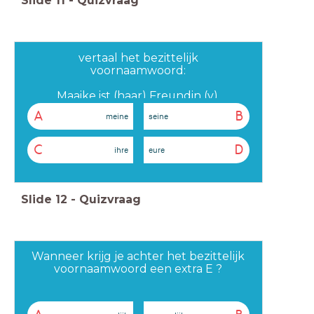
Slide
11
-
Quizvraag
vertaal het bezittelijk
voornaamwoord:
Maaike ist (haar) Freundin (v).
A
B
meine
seine
C
D
ihre
eure
Slide
12
-
Quizvraag
Wanneer krijg je achter het bezittelijk
voornaamwoord een extra E ?