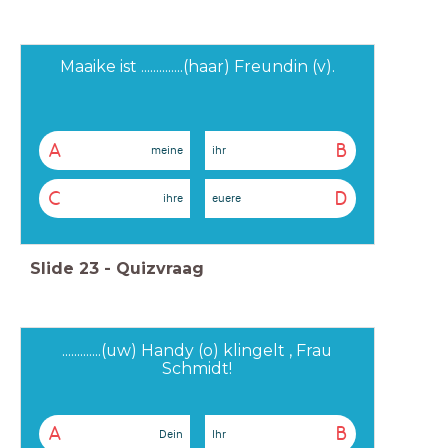
Maaike ist ..............(haar) Freundin (v).
A
B
meine
ihr
C
D
ihre
euere
Slide
23
-
Quizvraag
.............(uw) Handy (o) klingelt , Frau
Schmidt!
A
B
Dein
Ihr