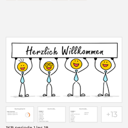
1KB periode 1 les 18