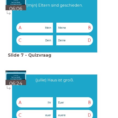
(mijn) Eltern sind geschieden.
06:06
A
B
Mein
Meine
C
D
Dein
Deine
Slide
7
-
Quizvraag
(jullie) Haus ist groß.
06:24
A
B
Ihr
Euer
C
D
euer
euere