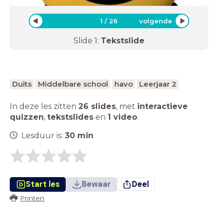
1
/
26
volgende
Slide
1
:
Tekstslide
Duits
Middelbare school
havo
Leerjaar 2
In deze les zitten
26 slides
,
met
interactieve
quizzen
,
tekstslides
en
1 video
.
Lesduur is:
30
min
Start les
Bewaar
Deel
Printen