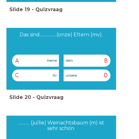
Slide
19
-
Quizvraag
Das sind..................(onze) Eltern (mv).
A
B
meine
dein
C
D
ihr
unsere
Slide
20
-
Quizvraag
............ (jullie) Weinachtsbaum (m) ist
sehr schön.