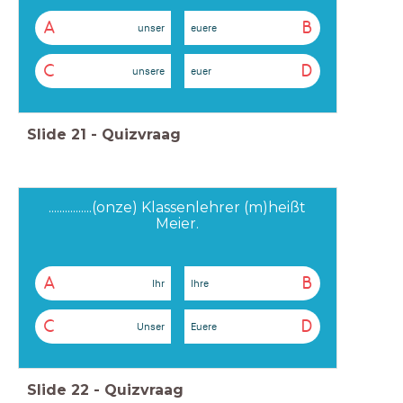
A
B
unser
euere
C
D
unsere
euer
Slide
21
-
Quizvraag
................(onze) Klassenlehrer (m)heißt
Meier.
A
B
Ihr
Ihre
C
D
Unser
Euere
Slide
22
-
Quizvraag