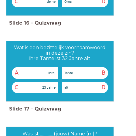
C
D
deine
Oma
Slide
16
-
Quizvraag
Wat is een bezittelijk voornaamwoord
in deze zin?
Ihre Tante ist 32 Jahre alt.
A
B
Ihre|
Tante
C
D
23 Jahre
alt
Slide
17
-
Quizvraag
Was ist ...............(jouw) Name (m)?