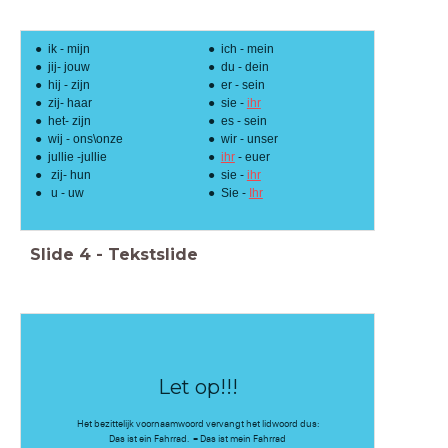
ik - mijn
ich - mein
jij- jouw
du - dein
hij - zijn
er - sein
zij- haar
sie -
ihr
het- zijn
es - sein
wij - ons\onze
wir - unser
jullie -jullie
ihr
- euer
zij- hun
sie -
ihr
u - uw
Sie -
Ihr
Slide
4
-
Tekstslide
Let op!!!
Het bezittelijk voornaamwoord vervangt het lidwoord dus:
Das ist ein Fahrrad. = Das ist mein Fahrrad