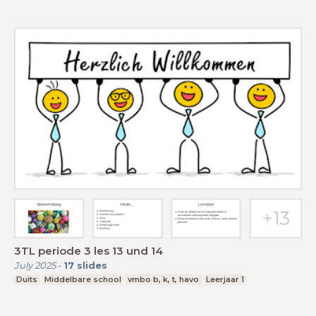
3TL periode 3 les 13 und 14
July 2025
-
17
slides
Duits
Middelbare school
vmbo b, k, t, havo
Leerjaar 1