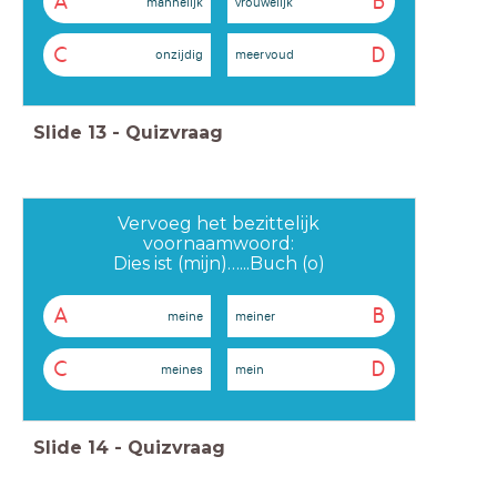
A
B
mannelijk
vrouwelijk
C
D
onzijdig
meervoud
Slide
13
-
Quizvraag
Vervoeg het bezittelijk
voornaamwoord:
Dies ist (mijn)…...Buch (o)
A
B
meine
meiner
C
D
meines
mein
Slide
14
-
Quizvraag