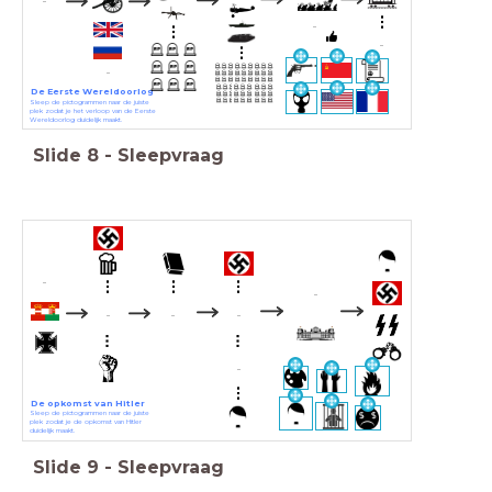
...
...
...
De Eerste Wereldoorlog
Sleep de pictogrammen naar de juiste
plek zodat je het verloop van de Eerste
Wereldoorlog duidelijk maakt.
Slide
8
-
Sleepvraag
...
...
...
...
...
...
De opkomst van Hitler
Sleep de pictogrammen naar de juiste
plek zodat je de opkomst van Hitler
duidelijk maakt.
Slide
9
-
Sleepvraag