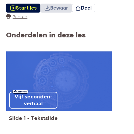
Start les
Bewaar
Deel
Printen
Onderdelen in deze les
Vijf seconden-
verhaal
Slide
1
-
Tekstslide