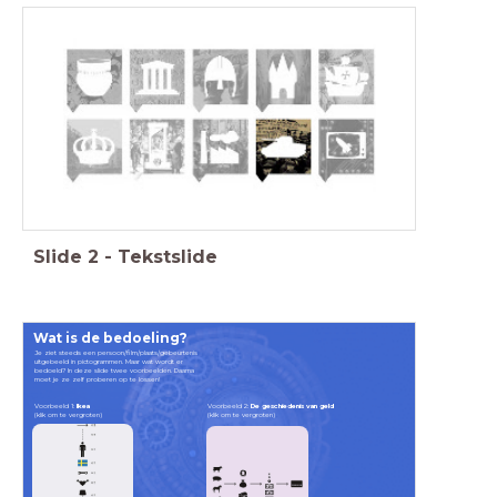
Slide
2
-
Tekstslide
Wat is de bedoeling?
Je ziet steeds een persoon/film/plaats/gebeurtenis
uitgebeeld in pictogrammen.
Maar wat wordt er
bedoeld? In deze slide twee voorbeelden. Daarna
moet je ze zelf proberen op te lossen!
Voorbeeld 1:
Ikea
Voorbeeld 2:
De geschiedenis van geld
(klik om te vergroten)
(klik om te vergroten)