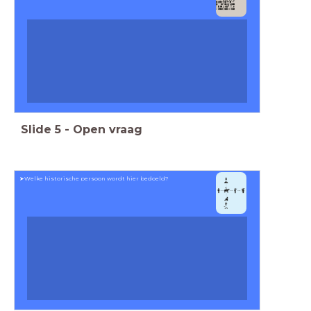
Slide
5
-
Open vraag
➤Welke historische persoon wordt hier bedoeld?