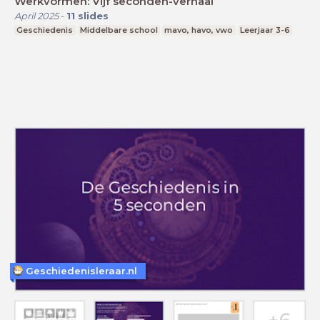
Werkvormen: Vijf seconden-verhaal
April 2025
-
11
slides
Geschiedenis
Middelbare school
mavo, havo, vwo
Leerjaar 3-6
Geschiedenisleraar.nl