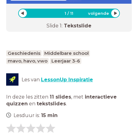
1
/
11
volgende
Slide
1
:
Tekstslide
Geschiedenis
Middelbare school
mavo, havo, vwo
Leerjaar 3-6
Les van
LessonUp Inspiratie
In deze les zitten
11 slides
,
met
interactieve
quizzen
en
tekstslides
.
Lesduur is:
15
min