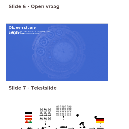
Slide
6
-
Open vraag
Ok, een stapje
Nu ga je de pictogrammen op de juiste plek zetten
verder...
zodat je het 'verhaal' compleet maakt.
Slide
7
-
Tekstslide
...
...
...