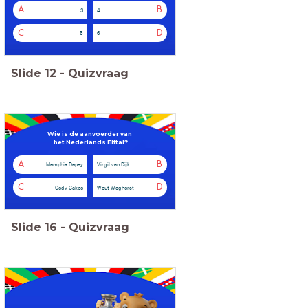
A
B
3
4
C
D
5
6
Slide
12
-
Quizvraag
Wie is de aanvoerder van
het
Nederlands Elftal?
A
B
Memphis Depay
Virgil van Dijk
C
D
Gody Gakpo
Wout Weghorst
Slide
16
-
Quizvraag