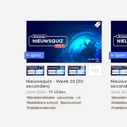
Quiz!
Quiz!
Nieuwsquiz - Week 25 (30
Nieuws
seconden)
second
June 2024
-
17
slides
June 20
Wereldoriëntatie
LessonUp
+4
Wereldori
Middelbare school
Basisschool
Middelba
Praktijkonderwijs
Praktijko