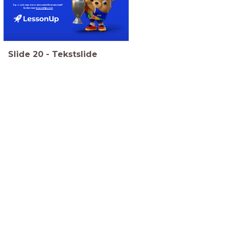
Op zoek naar meer
interactief lesmateriaal?
Ga dan naar
LessonUp.com
Slide
20
-
Tekstslide