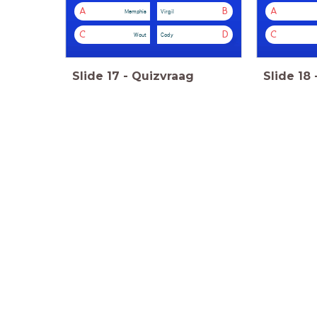
A
B
A
Memphis
Virgil
C
D
C
Wout
Cody
Slide
17
-
Quizvraag
Slide
18