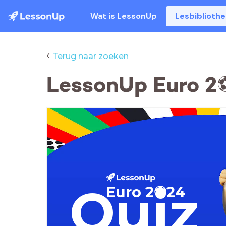
Wat is LessonUp
Lesbiblioth
‹
Terug naar zoeken
LessonUp Euro 2⚽
Quiz
Euro 2⚽️24