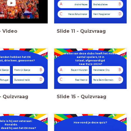
A
B
André Hazes
Snollebollekes
C
D
Marco Schuitmaker
Mart Hoogkamer
-
Video
Slide
11
-
Quizvraag
Welke van deze clubs heeft het meest
landen hebben het EK
aantal spelers, 13 in
st, drie keer, gewonnen?
totaal,
afgevaardigd
naar Euro 2024?
B
A
B
nd Spanje
Frankrijk Spanje
Bayern München
Manchester City
D
C
D
 Portugal
Duitsland Italië
Real Madrid
Paris Saint-Germain
-
Quizvraag
Slide
15
-
Quizvraag
els is hij een veteraan:
Hoe vond je deze quiz?
Ronaldo.
 deed hij aan het EK mee?