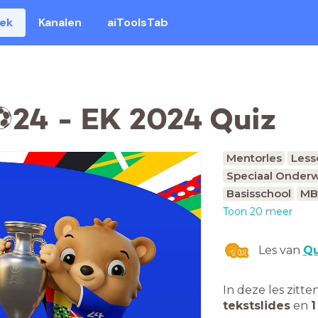
eek
Kanalen
aiToolsTab
️24 - EK 2024 Quiz
Mentorles
Less
Speciaal Onderw
Basisschool
MB
Toon 20 meer
Les van
Qu
In deze les zitte
tekstslides
en
1