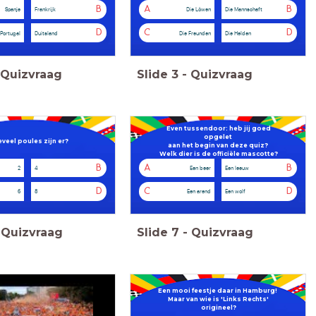
B
A
B
Spanje
Frankrijk
Die Löwen
Die Mannschaft
D
C
D
Portugal
Duitsland
Die Freunden
Die Helden
Quizvraag
Slide
3
-
Quizvraag
Even tussendoor: heb jij goed
opgelet
veel poules zijn er?
aan het begin van deze quiz?
Welk dier is de officiële mascotte?
B
A
B
2
4
Een beer
Een leeuw
D
C
D
6
8
Een arend
Een wolf
Quizvraag
Slide
7
-
Quizvraag
Een mooi feestje daar in Hamburg!
Maar van wie is 'Links Rechts'
origineel?