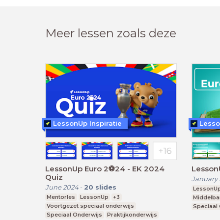
Meer lessen zoals deze
LessonUp Inspiratie
Lesso
LessonUp Euro 2⚽️24 - EK 2024
Lesson
Quiz
January 
June 2024
-
20
slides
LessonU
Mentorles
LessonUp
+3
Middelba
Voortgezet speciaal onderwijs
Speciaal
Speciaal Onderwijs
Praktijkonderwijs