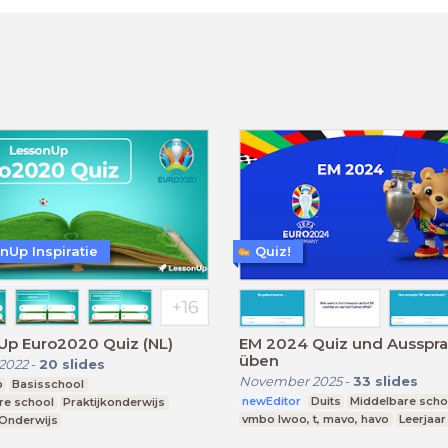
nUp Inspiratie
Quiz!
Up Euro2020 Quiz (NL)
EM 2024 Quiz und Ausspr
üben
2022
-
20
slides
November 2025
-
33
slides
p
Basisschool
newEditor
Duits
Middelbare scho
re school
Praktijkonderwijs
vmbo lwoo, t, mavo, havo
Leerjaar
 Onderwijs