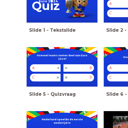
Quiz
Euro 2⚽️24
A
C
Slide
1
-
Tekstslide
Slide
2
-
Hoeveel teams nemen deel aan Euro
Hoe
2024?
A
B
A
16
20
C
D
C
24
28
Slide
5
-
Quizvraag
Slide
6
-
Nederland speelde de eerste
wedstrijd in