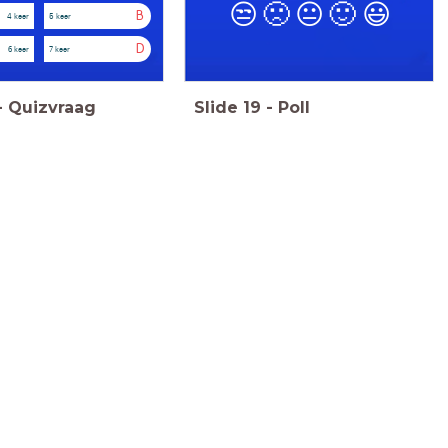
😒
🙁
😐
🙂
😃
B
4 keer
5 keer
D
6 keer
7 keer
-
Quizvraag
Slide
19
-
Poll