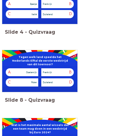
A
B
Spanje
Frankrijk
C
D
Italië
Duitsland
Slide
4
-
Quizvraag
Tegen welk land speelde het
Nederlands Elftal de eerste wedstrijd
van dit toernooi?
A
B
Oostenrijk
Frankrijk
C
D
Polen
Duitsland
Slide
8
-
Quizvraag
Wat is het maximale aantal wissels dat
een team mag doen in een wedstrijd
bij Euro 2024?