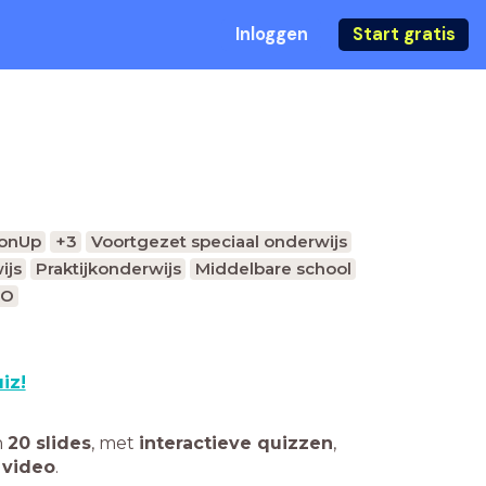
Inloggen
Start gratis
onUp
+3
Voortgezet speciaal onderwijs
ijs
Praktijkonderwijs
Middelbare school
O
iz!
n
20 slides
,
met
interactieve quizzen
,
 video
.