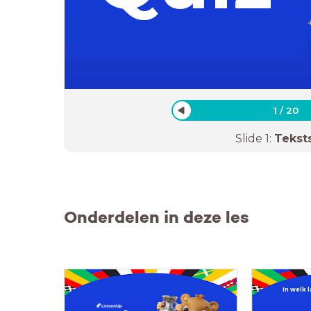
1
/
20
Slide
1
:
Tekst
Onderdelen in deze les
In welk 