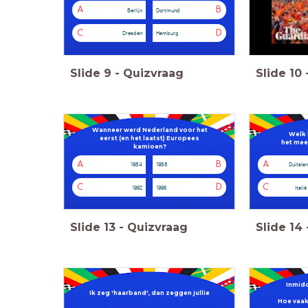
A
B
Berlijn
Dortmund
C
D
Dresden
Hamburg
Slide
9
-
Quizvraag
Slide
10
Wanneer werd Nederland voor het
Welk 
eerst (en het laatst) Europees
het mee
kamioen?
A
B
A
1984
1988
Duitsla
C
D
C
1992
1996
Italië
Slide
13
-
Quizvraag
Slide
14
Inmidd
Ik zeg 'haarband', dan zeggen jullie
Hoe vaak