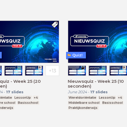
Quiz!
quiz - Week 25 (20
Nieuwsquiz - Week 25 (10
en)
seconden)
24
-
17
slides
June 2024
-
17
slides
ëntatie
LessonUp
+4
Wereldoriëntatie
LessonUp
+4
re school
Basisschool
Middelbare school
Basisschool
nderwijs
Praktijkonderwijs