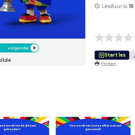
Lesduur is:
15
volgende
Start les
slide
Printen
land wordt het EK dit keer
Hoe wordt het Duitse
elftal ook wel
gehouden?
genoemd?