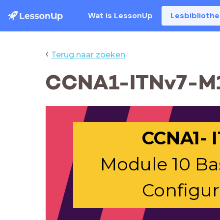
Wat is LessonUp
Lesbiblioth
‹
Terug naar zoeken
CCNA1-ITNv7-M
CCNA1- 
Module 10 Ba
Configur