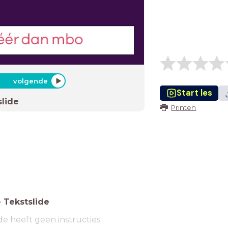
volgende
Start les
slide
Printen
-
Tekstslide
de heeft geen instructies