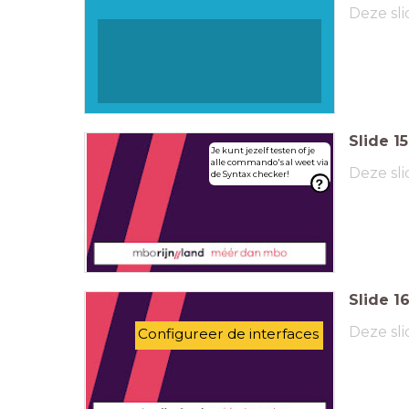
Deze sli
Slide
15
Je kunt jezelf testen of je
alle commando's al weet via
Deze sli
de Syntax checker!
Slide
1
Deze sli
Configureer de interfaces