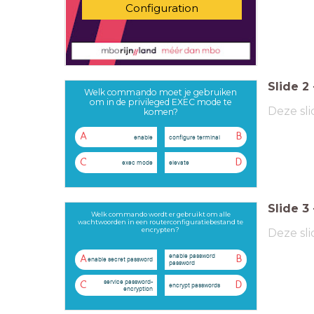
Configuration
Slide
2
Welk commando moet je gebruiken
om in de privileged EXEC mode te
Deze sli
komen?
A
B
enable
configure terminal
C
D
exec mode
elevate
Slide
3
Welk commando wordt er gebruikt om alle
wachtwoorden in een routerconfiguratiebestand te
encrypten?
Deze sli
enable password
A
B
enable secret password
password
service password-
C
D
encrypt passwords
encryption