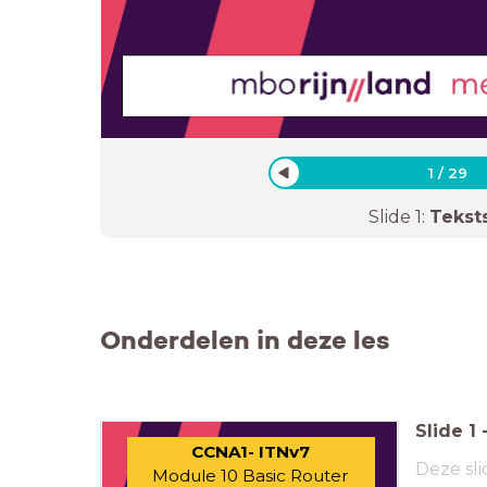
1
/
29
Slide
1
:
Tekst
Onderdelen in deze les
Slide
1
CCNA1- ITNv7
Deze sli
Module 10 Basic Router