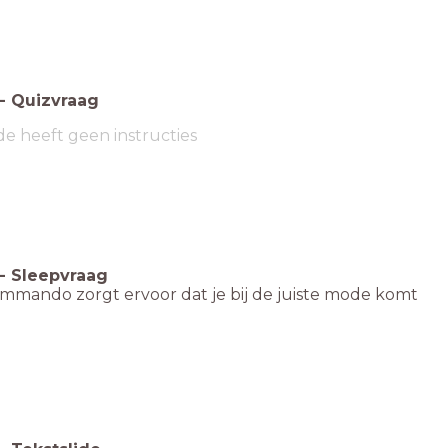
-
Quizvraag
de heeft geen instructies
-
Sleepvraag
mmando zorgt ervoor dat je bij de juiste mode komt