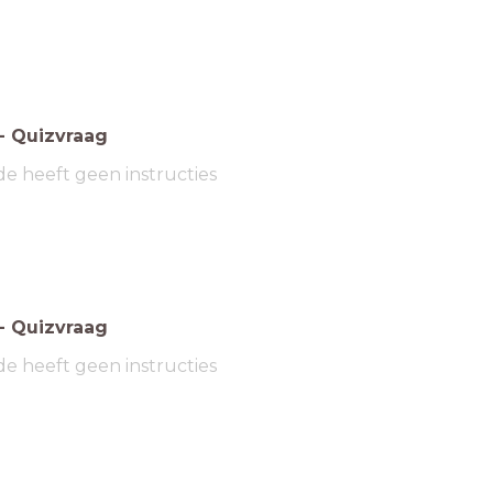
-
Quizvraag
de heeft geen instructies
-
Quizvraag
de heeft geen instructies