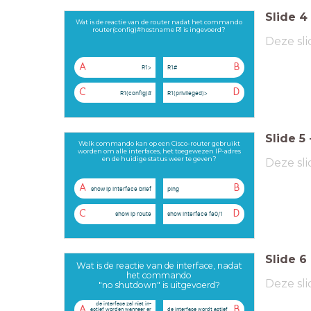
Slide
4
Wat is de reactie van de router nadat het commando
router(config)#hostname R1 is ingevoerd?
Deze sli
A
B
R1>
R1#
C
D
R1(config)#
R1(privileged)>
Slide
5
Welk commando kan op een Cisco-router gebruikt
worden om alle interfaces, het toegewezen IP-adres
en de huidige status weer te geven?
Deze sli
A
B
show ip interface brief
ping
C
D
show ip route
show interface fa0/1
Slide
6
Wat is de reactie van de interface, nadat
het commando
Deze sli
"no shutdown" is uitgevoerd?
de interface zal niet in-
A
B
actief worden wanneer er
de interface wordt actief