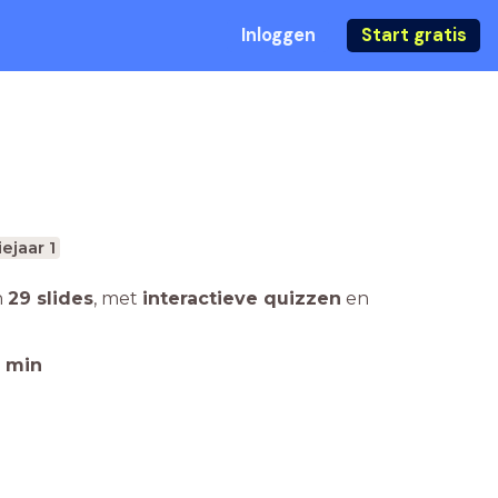
Inloggen
Start gratis
ejaar 1
n
29 slides
,
met
interactieve quizzen
en
min