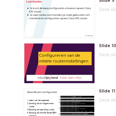
Slide
9
Je kunt de basis configuratie uitvoeren op een Cisco
Deze sli
IOS-router
Je weet welke commando's je moet gebruiken om
interfaces te configureren op een Cisco IOS-router
Slide
1
Deze sli
Configureren van de
initiële routerinstellingen
Slide
11
Basis Router configuratie
1
Deze sli
2
naam van het apparaat
3
beveilig de privileged-exec
mode
4
Beveilig de user-Exec mode
Beveilig de remote Telnet/SSH-
5
toegang