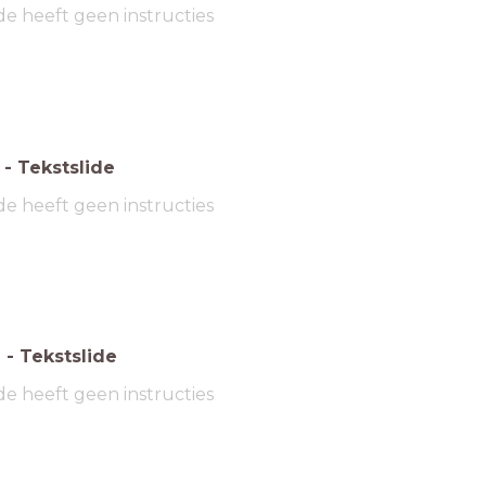
de heeft geen instructies
-
Tekstslide
de heeft geen instructies
6
-
Tekstslide
de heeft geen instructies