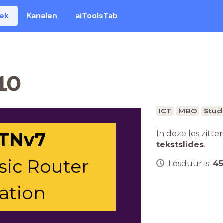
eek
Kanalen
aiToolsTab
10
ICT
MBO
Studi
In deze les zitte
ITNv7
tekstslides
.
sic Router
Lesduur is:
45
ation