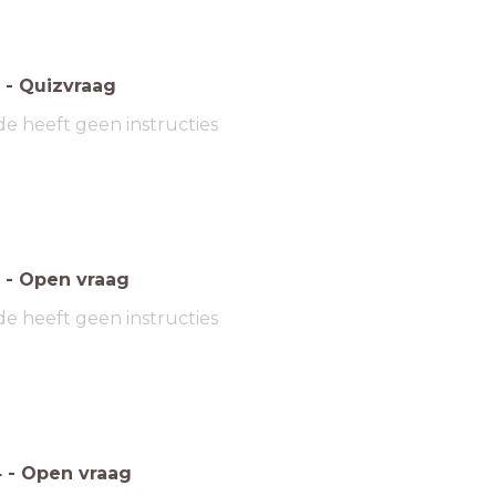
-
Quizvraag
de heeft geen instructies
-
Open vraag
de heeft geen instructies
4
-
Open vraag