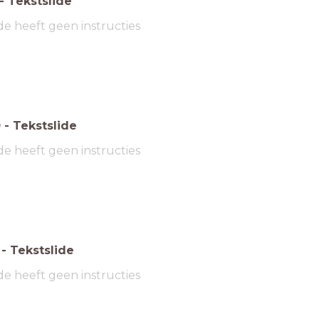
-
Tekstslide
de heeft geen instructies
0
-
Tekstslide
de heeft geen instructies
-
Tekstslide
de heeft geen instructies