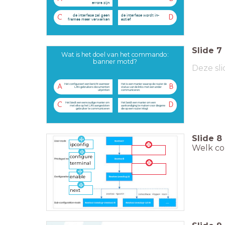
errors zijn
de interface zal geen
de interface wordt in-
C
D
frames meer verwerken
actief
Slide
7
Wat is het doel van het commando:
banner motd?
Deze sli
Het configureert een bericht wanneer
Het is een manier waarop de router de
A
B
LAN-gebruikers documenten
status van de links met een ander
uitprinten
communiceren.
Het biedt een eenvoudige manier om
Het beidt een manier om een
C
D
met elke op het LAN aangesloten
aankondiging te maken voor diegene
gebruiker te communiceren
die op een router inlogt
Slide
8
ipconfig
Welk co
configure
terminal
enable
next