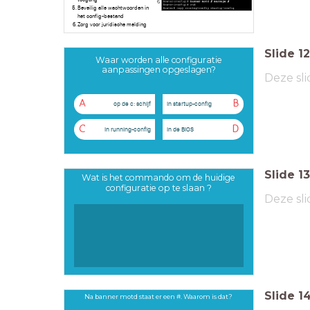
6
Beveilig alle wachtwoorden in
het config-bestand
Zorg voor juridische melding
Slide
12
Waar worden alle configuratie
aanpassingen opgeslagen?
Deze sli
A
B
op de c: schijf
in startup-config
C
D
in running-config
in de BIOS
Slide
13
Wat is het commando om de huidige
configuratie op te slaan ?
Deze sli
Slide
1
Na banner motd staat er een #. Waarom is dat?