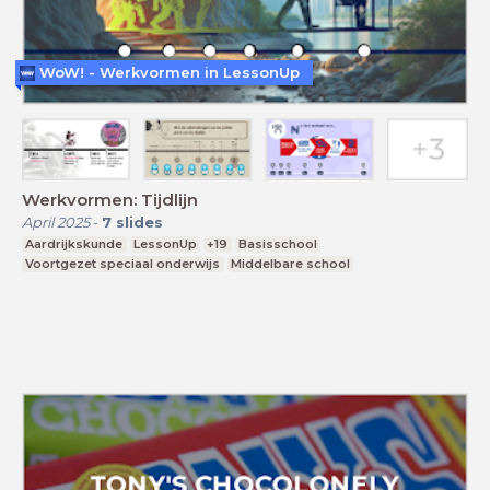
WoW! - Werkvormen in LessonUp
Werkvormen: Tijdlijn
April 2025
-
7
slides
Aardrijkskunde
LessonUp
+19
Basisschool
Voortgezet speciaal onderwijs
Middelbare school