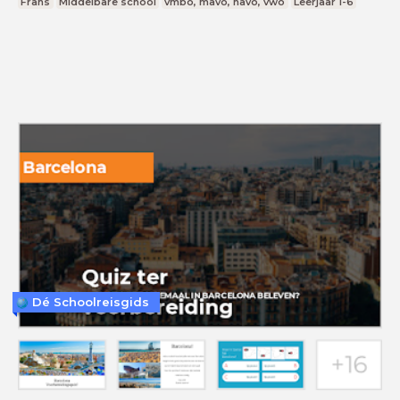
Frans
Middelbare school
vmbo, mavo, havo, vwo
Leerjaar 1-6
Dé Schoolreisgids