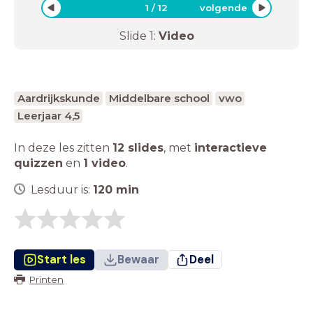
1
/
12
volgende
Slide
1
:
Video
Aardrijkskunde
Middelbare school
vwo
Leerjaar 4,5
In deze les zitten
12 slides
,
met
interactieve
quizzen
en
1 video
.
Lesduur is:
120
min
Start les
Bewaar
Deel
Printen