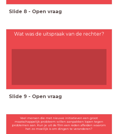
Slide
8
-
Open vraag
Wat was de uitspraak van de rechter?
Slide
9
-
Open vraag
Veel mensen die met nieuwe initiatieven een groot
maatschappelijk probleem willen aanpakken lopen tegen
problemen aan. Kun je uit de film een reden afleiden waarom
het zo moeilijk is om dingen te veranderen?