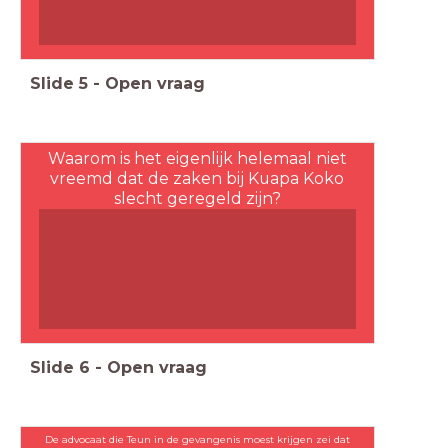
Slide
5
-
Open vraag
Waarom is het eigenlijk helemaal niet
vreemd dat de zaken bij Kuapa Koko
slecht geregeld zijn?
Slide
6
-
Open vraag
De advocaat die Teun in de gevangenis moest krijgen zei dat