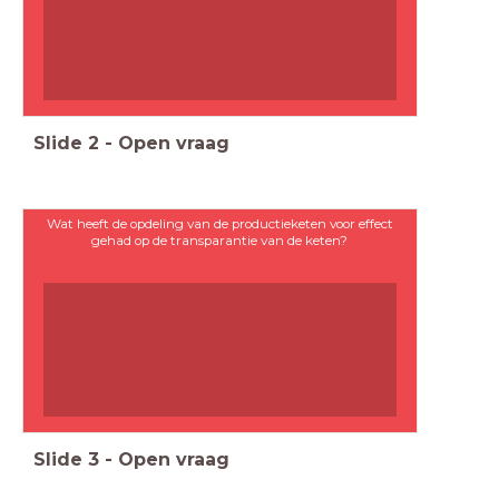
Slide
2
-
Open vraag
Wat heeft de opdeling van de productieketen voor effect
gehad op de transparantie van de keten?
Slide
3
-
Open vraag