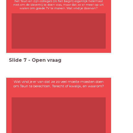
het Teun en zijn collega’s (in het begin) eigenlijk helemaal
niet om de slavernij te doen was, maar dat ze er meer op uit
waren om goede TV te maken. Wat vind je daarvan?
Slide
7
-
Open vraag
Wat vind je er van dat ze zo veel moeite moesten doen
om Teun te berechten. Terecht of kwalijk, en waarom?