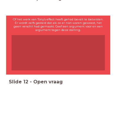
Of het werk van Tony’s effect heeft gehad bevalt te betwisten.
Er wordt zelfs gesteld dat als ze er niet waren geweest, het
geen verschil had gemaakt. Geef een argument voor en een
argument tegen deze stelling.
Slide
12
-
Open vraag