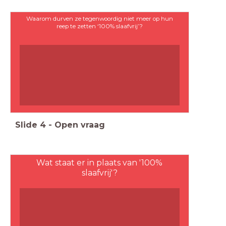
Waarom durven ze tegenwoordig niet meer op hun
reep te zetten ‘100% slaafvrij’?
Slide
4
-
Open vraag
Wat staat er in plaats van '100%
slaafvrij'?