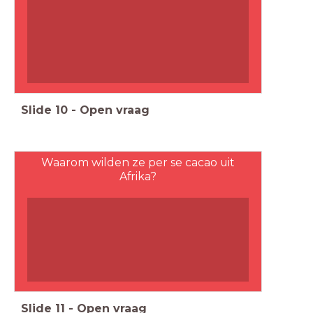
Slide
10
-
Open vraag
Waarom wilden ze per se cacao uit
Afrika?
Slide
11
-
Open vraag