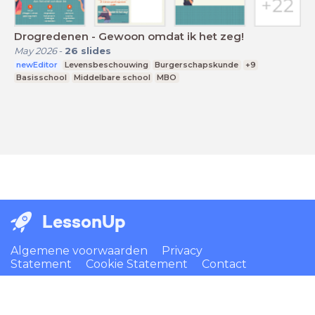
Drogredenen - Gewoon omdat ik het zeg!
May 2026
-
26
slides
newEditor
Levensbeschouwing
Burgerschapskunde
+9
Basisschool
Middelbare school
MBO
LessonUp
Algemene voorwaarden
Privacy
Statement
Cookie Statement
Contact
Nederlands