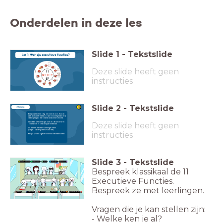
Onderdelen in deze les
Slide
1
-
Tekstslide
Les 1: Wat zijn executieve functies?
Deze slide heeft geen
instructies
Slide
2
-
Tekstslide
1. Opening
Er zijn veel skills nodig om van school, thuis en
werk een succes te maken. Er zijn 11 vaardigheden die je
daarbij helpen, deze noemen we executieve functies.
Deze slide heeft geen
Denk aan het kunnen plannen van taken en het in
orde hebben van benodigde materialen.
Dit worden executieve functies genoemd.
(uitspraak ek-se-qu-tie-vu-funk- ties)
instructies
Bekijk op de volgende slide de 11 executieve functies.
Slide
3
-
Tekstslide
emoties controleren
aandacht erbij
starten
doelen halen
flexibel zijn
Bespreek klassikaal de 11
Executieve Functies.
Bespreek ze met leerlingen.
plannen
tijd verdelen
onthouden
organiseren
ken jezelf
eerst denken, dan doen
Vragen die je kan stellen zijn:
- Welke ken je al?