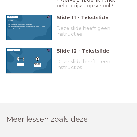
belangrijkst op school?
Slide
11
-
Tekstslide
4. Afsluiting
Dit kan ik:
Ik kan uitleggen wat executieve functies zijn.
Deze slide heeft geen
Ik heb opgeschreven in welke executieve functies ik denk goed of
minder goed te zijn.
instructies
Slide
12
-
Tekstslide
Handige tips
Deze slide heeft geen
Executieve functies
Executieve functies
helpen bij school,
instructies
zijn goed te trainen.
stage, sport en nog
veel meer.
Meer lessen zoals deze