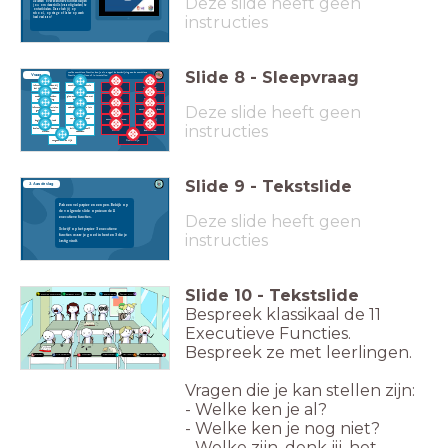
Deze slide heeft geen
De lessen over executieve functies helpen
jou om deze skills (vaardigheden) te
ontwikkelen. Daar heb jij op
school, op stage of later op werk
instructies
heel veel aan!
Slide
8
-
Sleepvraag
Welke executieve functies ken je al? Koppel de beschrijving aan de executieve
Vraag
functie. Werk alleen of in tweetallen.
informatie onthouden bij
emoties onder controle
plannen
tijd verdelen
het uitvoeren van taken
houden
aandacht erbij houden
plan maken en kiezen wat
onthouden
organiseren
ondanks afleiding
belangrijk is
Deze slide heeft geen
informatie en materialen
nadenken voordat je iets
ken jezelf
eerst denken, dan doen
goed kunnen ordenen
doet
om kunnen gaan met
emoties controleren
aandacht erbij
beginnen aan een taak
verandering
instructies
doelen stellen en daaraan
kritisch over jezelf
starten
doelen halen
werken
nadenken
flexibel zijn
omgaan met de tijd
Slide
9
-
Tekstslide
3. Aan de slag
Pak een vel papier en een pen. Bekijk op
de volgende slide opnieuw de 11
Deze slide heeft geen
executieve functies.
Schrijf op het papier 3 executieve
instructies
functies waar je goed in bent en 3 die je
lastig vindt.
Slide
10
-
Tekstslide
emoties controleren
aandacht erbij
starten
doelen halen
flexibel zijn
Bespreek klassikaal de 11
Executieve Functies.
Bespreek ze met leerlingen.
plannen
tijd verdelen
onthouden
organiseren
ken jezelf
eerst denken, dan doen
Vragen die je kan stellen zijn:
- Welke ken je al?
- Welke ken je nog niet?
- Welke zijn, denk jij, het