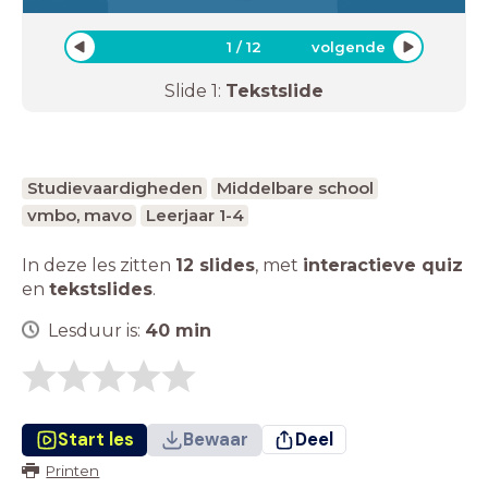
1
/
12
volgende
Slide
1
:
Tekstslide
Studievaardigheden
Middelbare school
vmbo, mavo
Leerjaar 1-4
In deze les zitten
12 slides
,
met
interactieve quiz
en
tekstslides
.
Lesduur is:
40
min
Start les
Bewaar
Deel
Printen