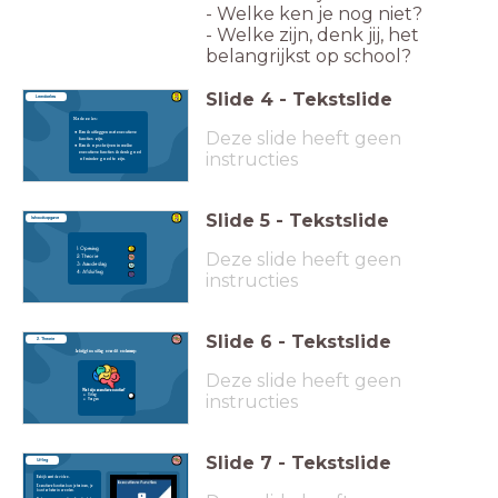
- Welke ken je nog niet?
- Welke zijn, denk jij, het
belangrijkst op school?
Slide
4
-
Tekstslide
Leerdoelen
Na deze les:
Deze slide heeft geen
Kan ik uitleggen wat executieve
functies zijn.
Kan ik opschrijven in welke
instructies
executieve functies ik denk goed
of minder goed te zijn.
Slide
5
-
Tekstslide
Inhoudsopgave
1: Opening
Deze slide heeft geen
2: Theorie
3: Aan de slag
4: Afsluiting
instructies
Slide
6
-
Tekstslide
2. Theorie
Je krijgt nu uitleg over dit onderwerp:
Deze slide heeft geen
Wat zijn executieve functies?
instructies
Uitleg
Vragen
Slide
7
-
Tekstslide
Uitleg
Bekijk eerst de video.
Executieve functies kun je trainen, je
kunt er beter in worden.