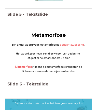
Slide
5
-
Tekstslide
Metamorfose
Een ander woord voor metamorfose is
gedaantewisseling
.
Het woord zegt het al een dier wisselt van gedaante.
Het gaat er helemaal anders uit zien.
Metamorfose
: tijdens de metamorfose veranderen de
lichaamsbouw en de leefwijze van het dier
Slide
6
-
Tekstslide
Dieren zonder metamorfose hebben geen levenscyclus