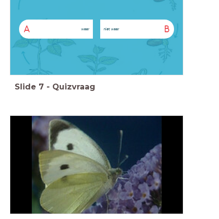
A
B
waar
niet waar
Slide
7
-
Quizvraag