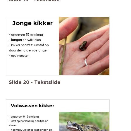
Jonge kikker
- ongeveer 15 mm lang
-
longen
ontwikkelen
- kikker neemt zuurstof op
door de huid en de longen
- eet insecten
Slide
20
-
Tekstslide
Volwassen kikker
- ongeveer 6 - 9 cm lang
- leeft op het land bij poeltjes en
sloten
- neemt zuurstof op met longen en