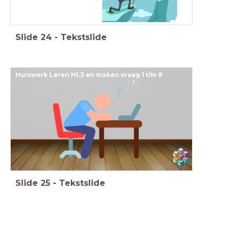
Slide
24
-
Tekstslide
Huiswerk
Leren H1.3 en maken vraag 1 t/m 8
Slide
25
-
Tekstslide