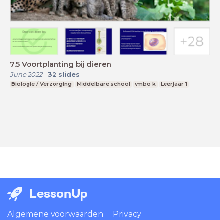
7.5 Voortplanting bij dieren
June 2022
-
32
slides
Biologie / Verzorging
Middelbare school
vmbo k
Leerjaar 1
LessonUp
Algemene voorwaarden
Privacy