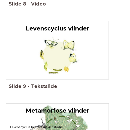
Slide
8
-
Video
Levenscyclus vlinder
Slide
9
-
Tekstslide
Metamorfose vlinder
Levenscyclus bestaat uit vier stadia: