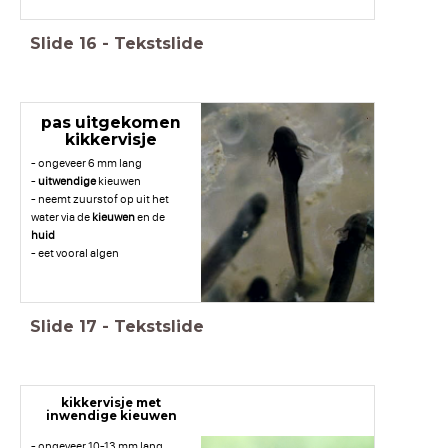
Slide
16
-
Tekstslide
pas uitgekomen
kikkervisje
- ongeveer 6 mm lang
-
uitwendige
kieuwen
- neemt zuurstof op uit het
water via de
kieuwen
en de
huid
- eet vooral algen
Slide
17
-
Tekstslide
kikkervisje met
inwendige kieuwen
- ongeveer 10-13 mm lang