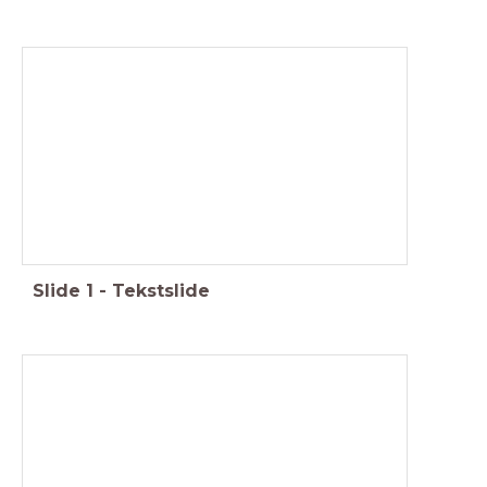
H1.3 Metamorfose
Slide
1
-
Tekstslide