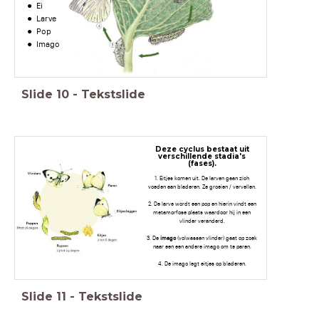
Ei
Larve
Pop
Imago
Slide
10
-
Tekstslide
Deze cyclus bestaat uit
verschillende stadia's
(fases).
1. Eitjes komen uit. De larven gaan zich
voeden aan bladeren. Ze groeien / vervellen.
2. De larve wordt een pop en hierin vindt een
metamorfose plaats waardoor hij in een
vlinder veranderd.
3. De
imago
(volwassen vlinder) gaat op zoek
naar een een andere imago om te paren.
4. De imago legt eitjes op bladeren.
Slide
11
-
Tekstslide