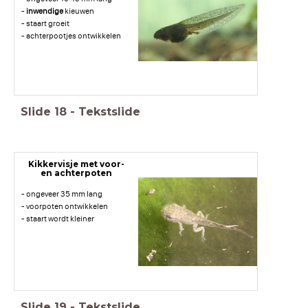
-
inwendige
kieuwen
- staart groeit
- achterpootjes ontwikkelen
Slide
18
-
Tekstslide
Kikkervisje met voor-
en achterpoten
- ongeveer 35 mm lang
- voorpoten ontwikkelen
- staart wordt kleiner
Slide
19
-
Tekstslide