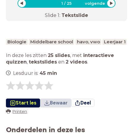
1
/
25
volgende
Slide
1
:
Tekstslide
Biologie
Middelbare school
havo, vwo
Leerjaar 1
In deze les zitten
25 slides
,
met
interactieve
quizzen
,
tekstslides
en
2 videos
.
Lesduur is:
45
min
Start les
Bewaar
Deel
Printen
Onderdelen in deze les