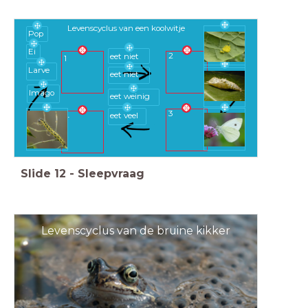
Levenscyclus van een koolwitje
Pop
Ei
2
eet niet
1
Larve
eet niet
Imago
eet weinig
3
eet veel
4
Slide
12
-
Sleepvraag
Levenscyclus van de bruine kikker