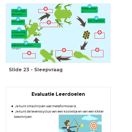
kikkereiere
inwendige
n
kieuwen
eet insecten
eet algen
uitwendig
e kieuwen
ademen huid en
longen
Slide
23
-
Sleepvraag
Evaluatie Leerdoelen
Je kunt omschrijven wat metaformose is.
Je kunt de levenscyclus van een koolwitje en van een kikker
beschrijven.