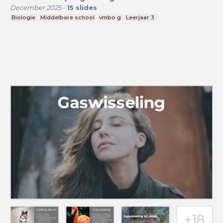
December 2025
-
15
slides
Biologie
Middelbare school
vmbo g
Leerjaar 3