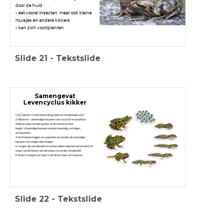
door de huid
- eet vooral insecten, maar ook kleine
muisjes en andere kikkers
- kan zich voortplanten
Slide
21
-
Tekstslide
Samengevat
Levencyclus kikker
1. De "kikkers" in het kikkerdril groeien en ontwikkelen zich.
2. Kikkervis = uitwendige kieuwen voor zuurstof en pootloos.
3.Kikkervisjes worden groter en de metamorfose
begint. Uitwendige kieuwen worden inwendig, ze krijgen
achterpoten.
4. Na 8 weken krijgen ze voorpoten en worden de inwendige
kieuwen vervangen door longen.
5. Longen zijn ontwikkeld ze kunnen alleen ademen op het land. De
staart wordt kleiner ook de tong is nu verder ontwikkeld.
6. Staart is weg en na 2 jaar is de kikker klaar om te paren.
Slide
22
-
Tekstslide