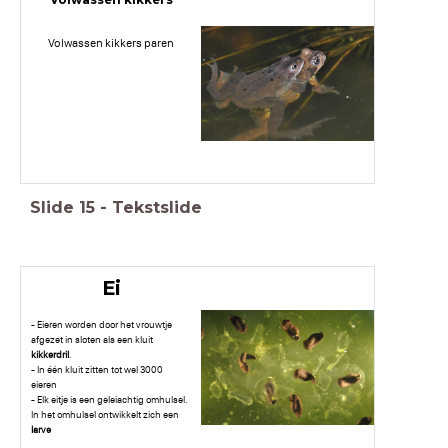
Volwassen kikkers
Volwassen kikkers paren
Slide
15
-
Tekstslide
Ei
- Eieren worden door het vrouwtje
afgezet in sloten als een kluit
kikkerdril
.
- In één kluit zitten tot wel 3000
eieren
- Elk eitje is een geleiachtig omhulsel.
In het omhulsel ontwikkelt zich een
larve