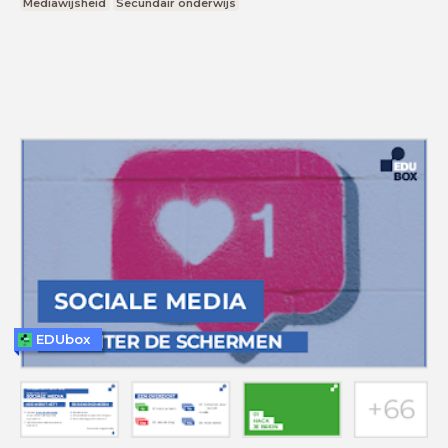
Mediawijsheid
Secundair onderwijs
EDUbox