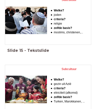
Subcultuur
Welke?
joden
criteria?
religie
zelfde basis?
moslims, christenen,...
Slide
15
-
Tekstslide
Subcultuur
Welke?
gezin uit Azië
criteria?
etniciteit (afkomst)
zelfde basis?
Turken, Marokkanen, ...