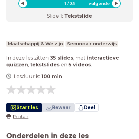
1
/
35
volgende
Slide
1
:
Tekstslide
Maatschappij & Welzijn
Secundair onderwijs
In deze les zitten
35 slides
,
met
interactieve
quizzen
,
tekstslides
en
5 videos
.
Lesduur is:
100
min
Start les
Bewaar
Deel
Printen
Onderdelen in deze les