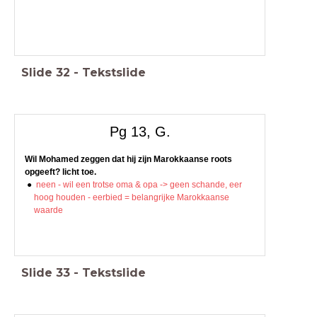
Slide
32
-
Tekstslide
Pg 13, G.
Wil Mohamed zeggen dat hij zijn Marokkaanse roots
opgeeft? licht toe.
neen - wil een trotse oma & opa -> geen schande, eer
hoog houden - eerbied = belangrijke Marokkaanse
waarde
Slide
33
-
Tekstslide