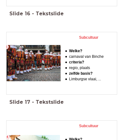
Slide
16
-
Tekstslide
Subcultuur
Welke?
carnaval van Binche
criteria?
regio, plaats
zelfde basis?
Limburgse vlaai, ...
Slide
17
-
Tekstslide
Subcultuur
Welke?