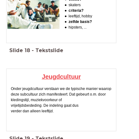
skaters
criteria?
leeftijd, hobby
zelfde basis?
hipsters, ...
Slide
18
-
Tekstslide
Jeugdcultuur
Onder jeugdcultuur verstaan we de typische manier waarop
deze subcultuur zich manifesteert. Dat gebeurt o.m. door
kledingstijl, muziekvoorkeur of
vrijetijdsbesteding. De indeling gaat dus
verder dan alleen leeftijd.
Slide
19
-
Tekstslide