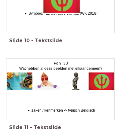
Symbool van de Rode Duivels (WK 2018)
Slide
10
-
Tekstslide
Pg 9, 3B
Wat hebben al deze beelden met elkaar gemeen?
zaken / kenmerken -> typisch Belgisch
Slide
11
-
Tekstslide