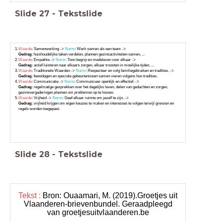
Slide
27
-
Tekstslide
Waarde
: Samenwerking ->
Norm
: Werk samen als een team ->
Gedrag
: huishoudelijke taken verdelen, plannen gezinsactiviteiten samen, ...
Waarde
: Empathie ->
Norm
: Toon begrip en medeleven voor elkaar ->
Gedrag
: actief luisteren naar elkaars zorgen, elkaar troosten in moeilijke tijden, ...
Waarde
: Traditionele Waarden ->
Norm
: Respecteer en volg familiegebruiken en tradities. ->
Gedrag
: feestdagen en speciale gebeurtenissen samen vieren volgens hun tradities.
Waarde
: Communicatie ->
Norm
: Communiceer openlijk en effectief. ->
Gedrag
: regelmatige gesprekken over het dagelijks leven, delen van gedachten en zorgen,
gezinsvergaderingen plannen om problemen op te lossen.
Waarde
: Vrijheid ->
Norm
: Geef elkaar ruimte om jezelf te zijn. ->
Gedrag
: vrijheid krijgen om eigen keuzes te maken en interesses te volgen terwijl grenzen en
regels worden toegepast.
Slide
28
-
Tekstslide
Tekst :
Bron: Ouaamari, M. (2019).Groetjes uit
Vlaanderen-brievenbundel. Geraadpleegd
van groetjesuitvlaanderen.be