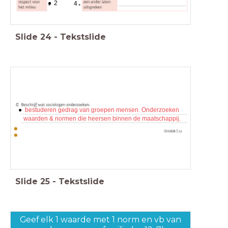
2
4
Slide
24
-
Tekstslide
bestuderen gedrag van groepen mensen. Onderzoeken
waarden & normen die heersen binnen de maatschappij.
Slide
25
-
Tekstslide
Geef elk 1 waarde met 1 norm en vb van