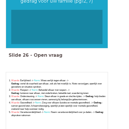
gedrag voor uw familie (pg12, 7)
Slide
26
-
Open vraag
Waarde:
Eerlijkheid ->
Norm
: Wees eerlijk tegen elkaar ->
Gedrag
: vertel de waarheid aan elkaar, ook als het moeilijk is. Niets verzwijgen, openlijk over
gevoelens en situaties spreken.
Waarde:
Respect ->
Norm
: Behandel elkaar met respect. ->
Gedrag
: luisteren naar elkaar, niet onderbreken, beleefde taal, waardering tonen
Waarde:
Ondersteuning ->
Norm
: Steun elkaar in goede en slechte tijden. ->
Gedrag
: hulp bieden
aan elkaar, elkaars successen vieren, aanwezig bij belangrijke gebeurtenissen.
Waarde
: Gezondheid ->
Norm
: Zorg voor elkaars fysieke en mentale gezondheid. ->
Gedrag
:
samen gezond eten, lichaamsbeweging, openlijk praten openlijk over mentale gezondheid,
zoekend naar hulp wanneer nodig.
Waarde
: Verantwoordelijkheid ->
Norm
: Neem verantwoordelijkheid voor je daden. ->
Gedrag
:
afspraken nakomen