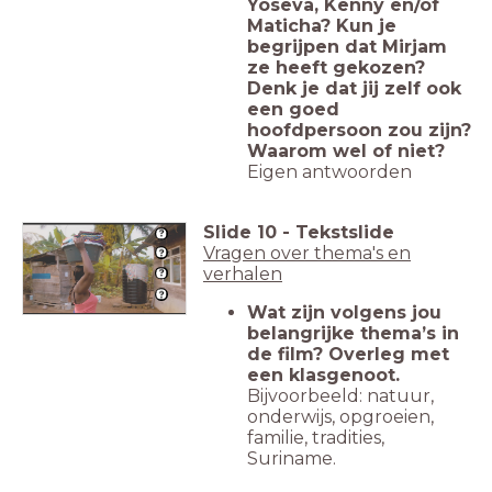
Yoseva, Kenny en/of
Maticha? Kun je
begrijpen dat Mirjam
ze heeft gekozen?
Denk je dat jij zelf ook
een goed
hoofdpersoon zou zijn?
Waarom wel of niet?
Eigen antwoorden
Slide
10
-
Tekstslide
Vragen over thema's en
verhalen
Wat zijn volgens jou
belangrijke thema’s in
de film? Overleg met
een klasgenoot.
Bijvoorbeeld: natuur,
onderwijs, opgroeien,
familie, tradities,
Suriname.