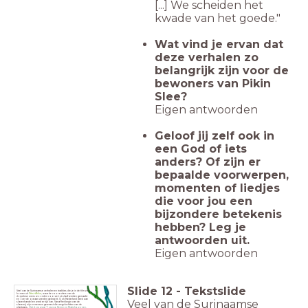
[...] We scheiden het
kwade van het goede."
Wat vind je ervan dat
deze verhalen zo
belangrijk zijn voor de
bewoners van Pikin
Slee?
Eigen antwoorden
Geloof jij zelf ook in
een God of iets
anders? Of zijn er
bepaalde voorwerpen,
momenten of liedjes
die voor jou een
bijzondere betekenis
hebben? Leg je
antwoorden uit.
Eigen antwoorden
Slide
12
-
Tekstslide
Veel van de Surinaamse verhalen en tradities die je in de film ziet
komen uit
West-Afrika
, waar de voorouders van de
dorpsbewoners woonden voor ze tot slaaf werden gemaakt
en over de oceaan werden gebracht. Ook Nederland deed aan
Veel van de Surinaamse
slavenhandel en werd er rijk van. Vanaf het begin van de
slavernij zijn er mensen geweest die wegvluchtten van de
plantages.
Het dorp waar Yoseva, Kenny en Maticha wonen,