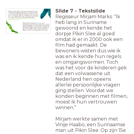
Slide
7
-
Tekstslide
Regisseur Mirjam Marks: “Ik heb lang in Suriname gewoond
en kende het dorpje Pikin Slee al goed omdat ik er in 2000
ook een film had gemaakt. De bewoners wisten dus wie ik
Regisseur Mirjam Marks: “Ik
was en ik kende hun regels en omgangsvormen. Toch was
het voor de kinderen gek dat een volwassene uit Nederland
hen opeens allerlei persoonlijke vragen ging stellen.
Voordat we konden beginnen met filmen, moest ik hun
vertrouwen winnen
.”
heb lang in Suriname
Mirjam werkte samen met
Vinije Haabo
, een
Surinaamse man uit Pikin Slee. Op zijn 15e is ook hij
naar de stad gegaan om verder te leren. Hij spreekt de
gewoond en kende het
Saramakaanse taal en kon de mensen in het dorp dus
alles goed uitleggen. Tijdens het filmen vertaalde hij
alles wat de kinderen zeiden via een zendertje voor
Mirjam, zodat zij ook de gesprekken kon volgen.
dorpje Pikin Slee al goed
omdat ik er in 2000 ook een
film had gemaakt. De
bewoners wisten dus wie ik
was en ik kende hun regels
en omgangsvormen. Toch
was het voor de kinderen gek
dat een volwassene uit
Nederland hen opeens
allerlei persoonlijke vragen
ging stellen. Voordat we
konden beginnen met filmen,
moest ik hun vertrouwen
winnen.”
Mirjam werkte samen met
Vinije Haabo, een Surinaamse
man uit Pikin Slee. Op zijn 15e