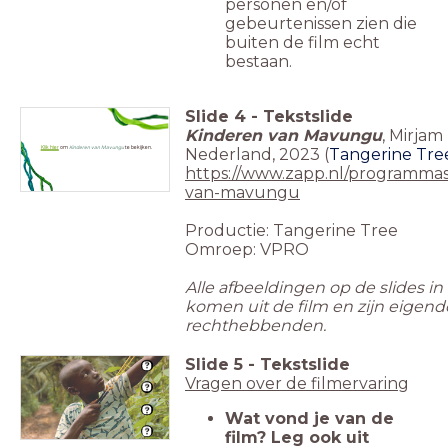
personen en/of
gebeurtenissen zien die
buiten de film echt
bestaan.
Slide
4
-
Tekstslide
Kinderen van Mavungu
, Mirjam
Klik hier
om
Kinderen van Mavungu
te bekijken.
Nederland, 2023 (
Tangerine Tre
https://www.zapp.nl/programmas
van-mavungu
Productie: Tangerine Tree
Omroep: VPRO
Alle afbeeldingen op de slides in
komen uit de film en zijn eigen
rechthebbenden.
Slide
5
-
Tekstslide
Vragen over de filmervaring
Wat vond je van de
film? Leg ook uit