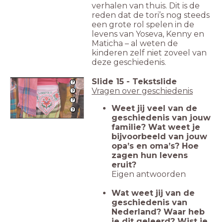
verhalen van thuis. Dit is de
reden dat de tori’s nog steeds
een grote rol spelen in de
levens van Yoseva, Kenny en
Maticha – al weten de
kinderen zelf niet zoveel van
deze geschiedenis.
Slide
15
-
Tekstslide
Vragen over geschiedenis
Weet jij veel van de
geschiedenis van jouw
familie? Wat weet je
bijvoorbeeld van jouw
opa’s en oma’s? Hoe
zagen hun levens
eruit?
Eigen antwoorden
Wat weet jij van de
geschiedenis van
Nederland? Waar heb
je dit geleerd? Wist je