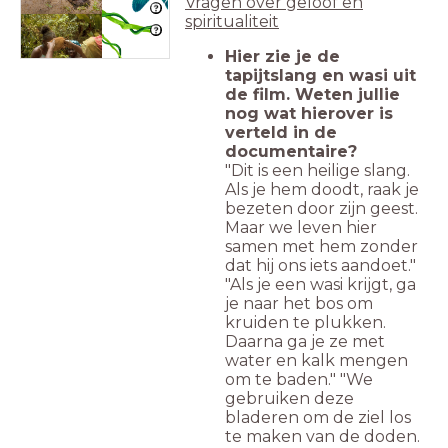
Vragen over geloof en
spiritualiteit
Hier zie je de
tapijtslang en wasi uit
de film. Weten jullie
nog wat hierover is
verteld in de
documentaire?
"Dit is een heilige slang.
Als je hem doodt, raak je
bezeten door zijn geest.
Maar we leven hier
samen met hem zonder
dat hij ons iets aandoet."
"Als je een wasi krijgt, ga
je naar het bos om
kruiden te plukken.
Daarna ga je ze met
water en kalk mengen
om te baden." "We
gebruiken deze
bladeren om de ziel los
te maken van de doden.