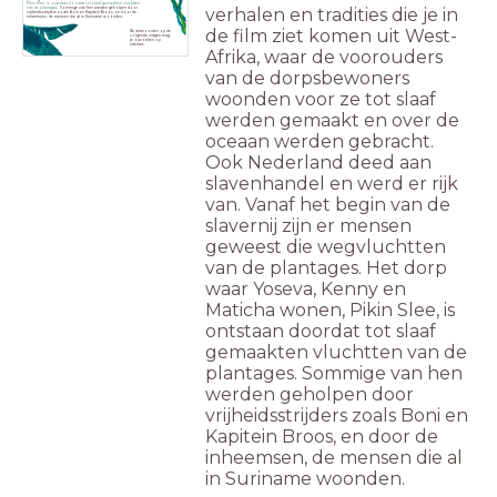
Pikin Slee, is ontstaan doordat tot slaaf gemaakten vluchtten
verhalen en tradities die je in
van de plantages
. Sommige van hen werden geholpen door
vrijheidsstrijders zoals Boni en Kapitein Broos, en door de
inheemsen, de mensen die al in Suriname woonden.
de film ziet komen uit West-
De antwoorden op de
volgende vragen mag
je opzoeken op
internet.
Afrika, waar de voorouders
van de dorpsbewoners
woonden voor ze tot slaaf
werden gemaakt en over de
oceaan werden gebracht.
Ook Nederland deed aan
slavenhandel en werd er rijk
van. Vanaf het begin van de
slavernij zijn er mensen
geweest die wegvluchtten
van de plantages. Het dorp
waar Yoseva, Kenny en
Maticha wonen, Pikin Slee, is
ontstaan doordat tot slaaf
gemaakten vluchtten van de
plantages. Sommige van hen
werden geholpen door
vrijheidsstrijders zoals Boni en
Kapitein Broos, en door de
inheemsen, de mensen die al
in Suriname woonden.