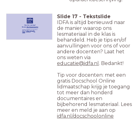
Slide
17
-
Tekstslide
IDFA is altijd benieuwd naar
Meer film in de klas?
de manier waarop ons
Ga naar
idfa.nl/docschoolonline
IDFA's onderwijsprogramma wordt mede mogelijk
gemaakt door
Fonds 21
,
Deloitte Impact
Foundation
,
ELJA Foundation
en IDFA's
Dikke
lesmateriaal in de klas is
Vrienden+
.
behandeld. Heb je tips en/of
aanvullingen voor ons of voor
andere docenten? Laat het
ons weten via
educatie@idfa.nl
. Bedankt!
Tip voor docenten: met een
gratis Docschool Online
lidmaatschap krijg je toegang
tot meer dan honderd
documentaires en
bijbehorend lesmateriaal. Lees
meer en meld je aan op
idfa.nl/docschoolonline