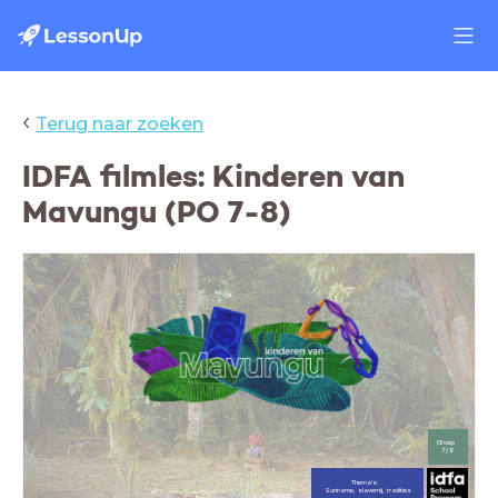
‹
Terug naar zoeken
IDFA filmles: Kinderen van
Mavungu (PO 7-8)
Groep
7/8
Thema's:
Suriname, slavernij, tradities