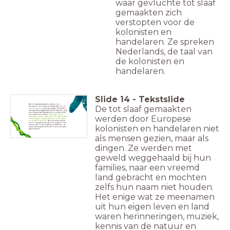
waar gevluchte tot slaaf
gemaakten zich
verstopten voor de
kolonisten en
handelaren. Ze spreken
Nederlands, de taal van
de kolonisten en
handelaren.
Slide
14
-
Tekstslide
De tot slaaf gemaakten werden door
De tot slaaf gemaakten
Europese kolonisten en handelaren
niet als
mensen gezien
, maar als dingen. Ze werden
met geweld weggehaald bij hun families, naar
een vreemd land gebracht en mochten zelfs
hun naam niet houden.
Het enige wat ze
werden door Europese
meenamen uit hun eigen leven en land waren
herinneringen, muziek, kennis van de natuur
en verhalen van thuis
. Dit is de reden dat de
tori’s nog steeds een grote rol spelen in de
levens van Yoseva, Kenny en Maticha – al
kolonisten en handelaren niet
weten de kinderen zelf niet zoveel van deze
geschiedenis.
als mensen gezien, maar als
dingen. Ze werden met
geweld weggehaald bij hun
families, naar een vreemd
land gebracht en mochten
zelfs hun naam niet houden.
Het enige wat ze meenamen
uit hun eigen leven en land
waren herinneringen, muziek,
kennis van de natuur en