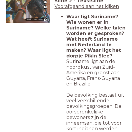
Slide
2
-
Tekstslide
Voorafgaand aan het kijken
Waar ligt Suriname?
Waar of niet waar?
Wie wonen er in
Suriname? Welke talen
worden er gesproken?
Wat heeft Suriname
met Nederland te
maken? Waar ligt het
dorpje Pikin Slee?
Suriname ligt aan de
noordkust van Zuid-
Amerika en grenst aan
Guyana, Frans-Guyana
en Brazilië.
De bevolking bestaat uit
veel verschillende
bevolkingsgroepen. De
oorspronkelijke
bewoners zijn de
inheemsen, die tot voor
kort indianen werden