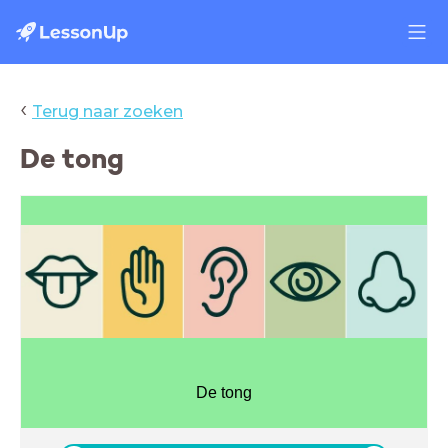
‹
Terug naar zoeken
De tong
De tong