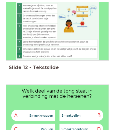
Slide
12
-
Tekstslide
Welk deel van de tong staat in
verbinding met de hersenen?
A
B
Smaakknoppen
Smaakcellen
C
D
Papillen
Smaakreceptoren