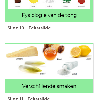
Fysiologie van de tong
Slide
10
-
Tekstslide
Verschillende smaken
Slide
11
-
Tekstslide