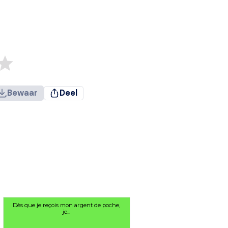
Bewaar
Deel
Dès que je reçois mon argent de poche,
je...