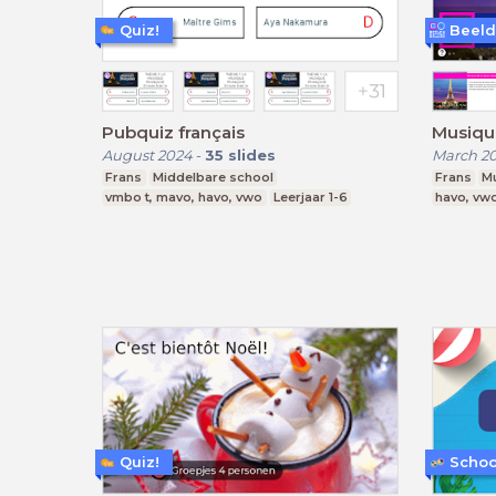
Quiz!
Beeld
Pubquiz français
Musique
August 2024
-
35
slides
March 2
Frans
Middelbare school
Frans
M
vmbo t, mavo, havo, vwo
Leerjaar 1-6
havo, vw
Quiz!
Schoo