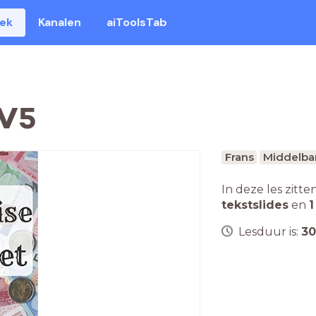
eek
Kanalen
aiToolsTab
 V5
Frans
Middelba
In deze les zitte
tekstslides
en
1
Lesduur is:
30