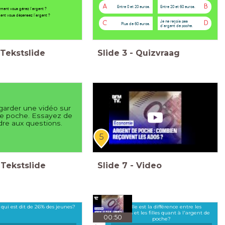
A
B
Entre 0 et 20 euros.
Entre 20 et 60 euros.
ent vous gérez l'argent ?
nt vous dépensez l'argent ?
Je ne reçois pas
C
D
Plus de 60 euros.
d'argent de poche.
Tekstslide
Slide
3
-
Quizvraag
garder une vidéo sur
de poche. Essayez de
re aux questions.
5
Tekstslide
Slide
7
-
Video
 qui est dit de 26% des jeunes?
Quelle est la différence entre les
garçons et les filles quant à l'argent de
00:50
poche?