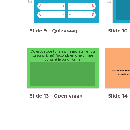
A
B
10
11
C
D
12
9
Slide
9
-
Quizvraag
Slide
10
Qu'est-ce que tu ferais immédiatement si
tu étais riche? Réponds en une phrase
utilisant le conditionnel
Les devoirs: fais 
opdrachten t
Slide
13
-
Open vraag
Slide
14