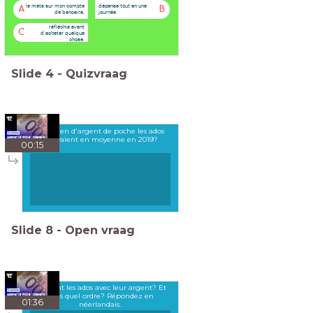
le mets sur mon compte
dépense tout en une
A
B
de bancaire.
journée.
réfléchis avant
C
d'acheter quelque
chose.
Slide
4
-
Quizvraag
Combien d'argent de poche les ados
recevaient en moyenne en 2019?
00:15
Slide
8
-
Open vraag
Que font les ados avec leur argent? Et
dans quel ordre? Répondez en
01:36
néerlandais.