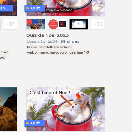
WoW! - Werkvormen in LessonUp
Quiz!
Quiz de Noël 2023
December 2024
-
39
slides
Frans
Middelbare school
chool
vmbo, mavo, havo, vwo
Leerjaar 1-3
ool
Quiz!