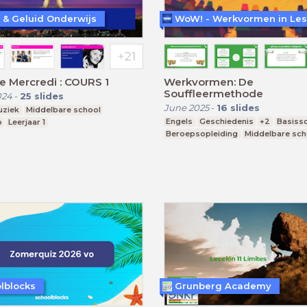
 & Geluid Onderwijs
 Mercredi : COURS 1
Werkvormen: De
Souffleermethode
024
-
25
slides
June 2025
-
16
slides
uziek
Middelbare school
Engels
Geschiedenis
+2
Basiss
o
Leerjaar 1
Beroepsopleiding
Middelbare sch
lblocks
Grunberg Academy