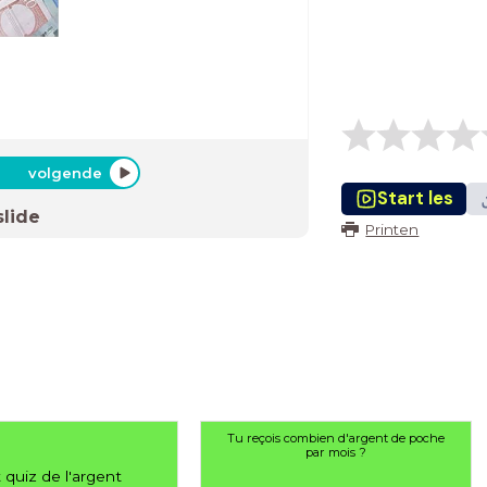
volgende
Start les
slide
Printen
Tu reçois combien d'argent de poche
par mois ?
 quiz de l'argent