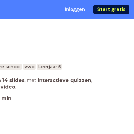
Inloggen
Start gratis
re school
vwo
Leerjaar 5
n
14 slides
,
met
interactieve quizzen
,
 video
.
min