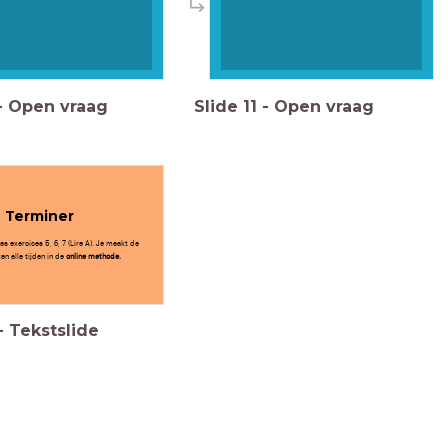
-
Open vraag
Slide
11
-
Open vraag
Terminer
les exercices 5, 6, 7 (Lire A). Je maakt de
en alle tijden in de
online methode.
-
Tekstslide