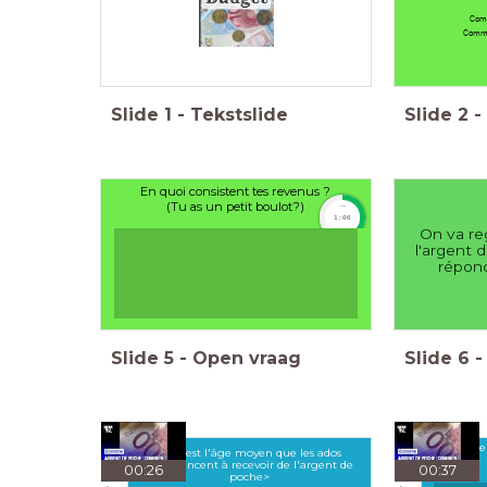
Comm
Comme
Slide
1
-
Tekstslide
Slide
2
-
En quoi consistent tes revenus ?
(Tu as un petit boulot?)
timer
1:00
On va re
l'argent 
répond
Slide
5
-
Open vraag
Slide
6
-
Qu'est ce
Quel est l'âge moyen que les ados
commencent à recevoir de l'argent de
00:26
00:37
poche>