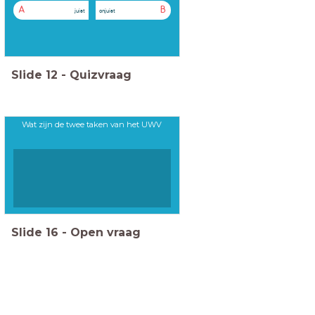
A
B
juist
onjuist
Slide
12
-
Quizvraag
Wat zijn de twee taken van het UWV
Slide
16
-
Open vraag