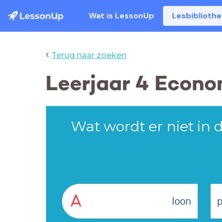
Wat is LessonUp
Lesbiblioth
‹
Terug naar zoeken
Leerjaar 4 Econo
Wat wordt er niet in
A
loon
p