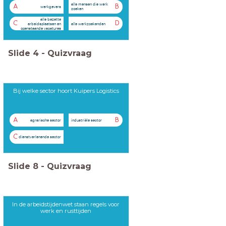
alle mensen die werk
A
B
werkgevers
zoeken
alle bezette
C
D
alle werkzoekenden
arbeidsplaatsen en
openstaande vacatures
Slide
4
-
Quizvraag
Bij welke sector hoort Kuipers Logistics
A
B
agrarische sector
industriële sector
C
dienstverlenende sector
Slide
8
-
Quizvraag
In de arbeidstijdenwet staan regels voor
werk en rusttijden