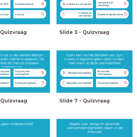
werkgevers en
B
A
B
Wet (WW)
Arbeidstijdenwet
minsters en werkgevers
vakbonden
ministers en
D
C
D
imumloon
Arbowet
Tweede en eerste kamer
werknemers
Quizvraag
Slide
3
-
Quizvraag
 onrust in de wereld daarom
Coen kan na het behalen van zijn
jven niet te investeren. De
niveau 4 diploma geen werk vinden.
eid dit hieruit ontstaan
Hoe noem je deze werkloosheid
noemen we
ructurele
Conjuncturele
Structurele
B
A
B
Seizoenswerkloosheid
loosheid
werkloosheid
werkloosheid
D
C
D
loosheid
Frictiewerkloosheid
Regionale werkloosheid
Frictiewerkloosheid
Quizvraag
Slide
7
-
Quizvraag
s geen arbeidsmotief
Regels voor veilige en gezonde
werkomstandigheden staan in de
Arbowet