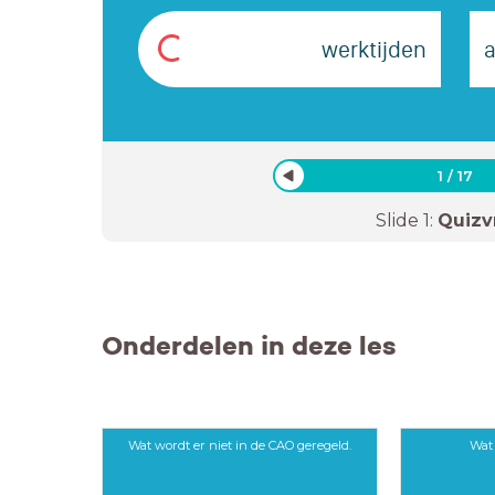
C
werktijden
a
1
/
17
Slide
1
:
Quizv
Onderdelen in deze les
Wat wordt er niet in de CAO geregeld.
Wat 