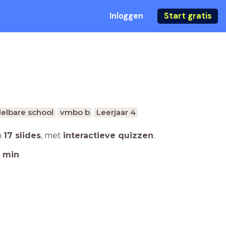
Inloggen
Start gratis
elbare school
vmbo b
Leerjaar 4
n
17 slides
,
met
interactieve quizzen
.
min