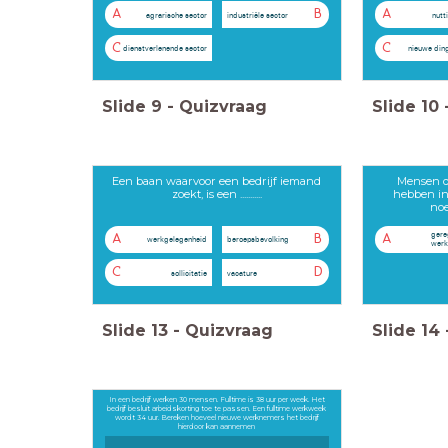
A
B
A
agrarische sector
industriële sector
nutt
C
C
dienstverlenende sector
nieuwe ding
Slide
9
-
Quizvraag
Slide
10
Een baan waarvoor een bedrijf iemand
Mensen di
zoekt, is een ...........
hebben in
no
gere
A
B
A
werkgelegenheid
beroepsbevolking
werk
C
D
sollicitatie
vacature
Slide
13
-
Quizvraag
Slide
14
In een bedrijf werken 30 mensen. Fulltime is 38 uur per week. Het
bedrijf besluit arbeidskorting toe te passen. Een fulltime werkweek
wordt 34 uur. Bereken hoeveel nieuwe werknemers het bedrijf
hierdoor kan aannemen