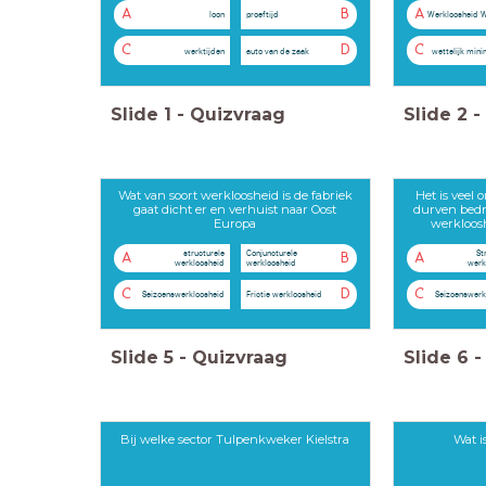
A
B
A
loon
proeftijd
Werkloosheid 
C
D
C
werktijden
auto van de zaak
wettelijk min
Slide
1
-
Quizvraag
Slide
2
-
Wat van soort werkloosheid is de fabriek
Het is veel
gaat dicht er en verhuist naar Oost
durven bedri
Europa
werkloosh
structurele
Conjuncturele
St
A
B
A
werkloosheid
werkloosheid
werk
C
D
C
Seizoenswerkloosheid
Frictie werkloosheid
Seizoenswerk
Slide
5
-
Quizvraag
Slide
6
-
Bij welke sector Tulpenkweker Kielstra
Wat i