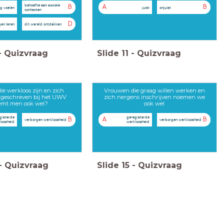
behoefte aan sociale
B
A
B
ig voelen
juist
onjuist
contacten
D
en leren
dit wereld ontdekken
-
Quizvraag
Slide
11
-
Quizvraag
e werkloos zijn en zich
Vrouwen die graag willen werken en
geschreven bij het UWV
zich nergens inschrijven noemen we
emt men ook wel?
ook wel
gisterde
geregisterde
B
A
B
verborgen werkloosheid
verborgen werkloosheid
loosheid
werkloosheid
-
Quizvraag
Slide
15
-
Quizvraag