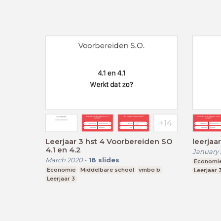
Leerjaar 3 hst 4 Voorbereiden SO
leerjaa
4.1 en 4.2
January 
March 2020
-
18
slides
Economi
Economie
Middelbare school
vmbo b
Leerjaar 
Leerjaar 3