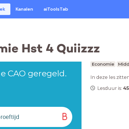
eek
Kanalen
aiToolsTab
mie Hst 4 Quiizzz
Economie
Midd
 de CAO geregeld.
In deze les zitte
Lesduur is:
45
B
roeftijd