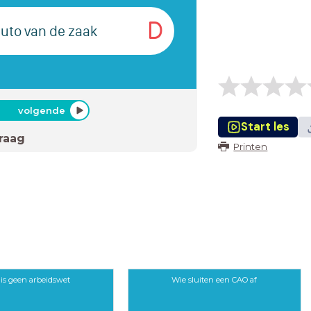
D
uto van de zaak
volgende
Start les
raag
Printen
is geen arbeidswet
Wie sluiten een CAO af