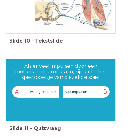
Slide
10
-
Tekstslide
Als er veel impulsen door een
motorisch neuron gaan, zijn er bij het
spierspoeltje van diezelfde spier
A
B
weinig impulsen
veel impulsen
Slide
11
-
Quizvraag