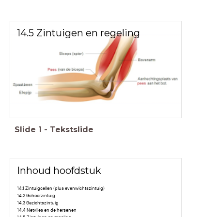
14.5 Zintuigen en regeling
Slide
1
-
Tekstslide
Inhoud hoofdstuk
14.1 Zintuigcellen (plus evenwichtszintuig)
14.2 Gehoorzintuig
14.3 Gezichtszintuig
14.4 Netvlies en de hersenen