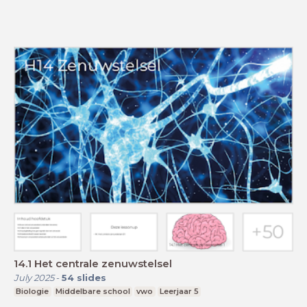
14.1 Het centrale zenuwstelsel
July 2025
-
54
slides
Biologie
Middelbare school
vwo
Leerjaar 5