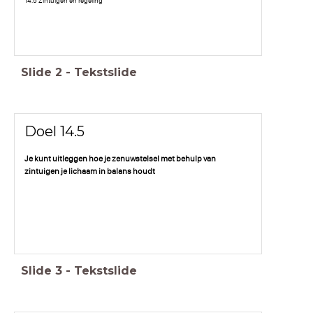
14.5 Zintuigen en regeling
Slide
2
-
Tekstslide
Doel 14.5
Je kunt uitleggen hoe je zenuwstelsel met behulp van
zintuigen je lichaam in balans houdt
Slide
3
-
Tekstslide