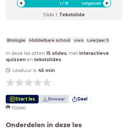
1
/
15
volgende
Slide
1
:
Tekstslide
Biologie
Middelbare school
vwo
Leerjaar 5
In deze les zitten
15 slides
,
met
interactieve
quizzen
en
tekstslides
.
Lesduur is:
45
min
Start les
Bewaar
Deel
Printen
Onderdelen in deze les