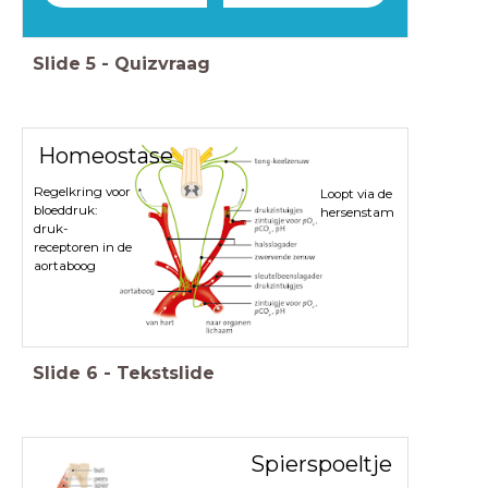
Slide
5
-
Quizvraag
Homeostase
Regelkring voor
Loopt via de
bloeddruk:
hersenstam
druk-
receptoren in de
aortaboog
Slide
6
-
Tekstslide
Spierspoeltje