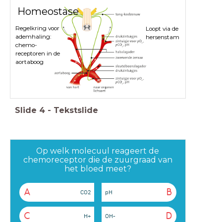
Homeostase
Regelkring voor
Loopt via de
ademhaling:
hersenstam
chemo-
receptoren in de
aortaboog
Slide
4
-
Tekstslide
Op welk molecuul reageert de
chemoreceptor die de zuurgraad van
het bloed meet?
A
B
CO2
pH
C
D
H+
OH-