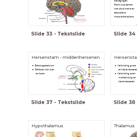
bewegingen.
Werkt dus samen
met de primaire en
secundaire
motorische schors.
Slide
33
-
Tekstslide
Slide
34
Hersenstam - middenhersenen
Hersensta
Beloningscentrum
Verbinding grote
Reflexen mbt zien
en kleine hersene
en horen
Verbinding even-
wichtszintuig en
kleine hersenen
Slide
37
-
Tekstslide
Slide
38
Hypothalamus
Thalamus