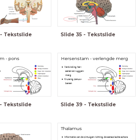
-
Tekstslide
Slide
35
-
Tekstslide
m - pons
Hersenstam - verlengde merg
Verbinding her-
n
senen en ruggen-
merg
Kruising zenuw-
banen
-
Tekstslide
Slide
39
-
Tekstslide
Thalamus
Informatie van de zintuigen richting de sensorische schors