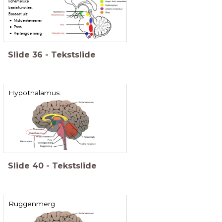
lichamelijke
basisfuncties.
Bestaat uit:
Middenhersenen
Pons
Verlengde merg
Slide
36
-
Tekstslide
Hypothalamus
Slide
40
-
Tekstslide
Ruggenmerg