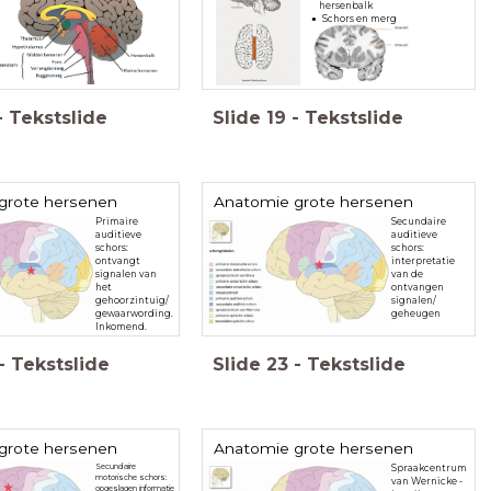
Schors en merg
-
Tekstslide
Slide
19
-
Tekstslide
grote hersenen
Anatomie grote hersenen
Primaire
Secundaire
auditieve
auditieve
schors:
schors:
ontvangt
interpretatie
signalen van
van de
het
ontvangen
gehoorzintuig/
signalen/
gewaarwording.
geheugen
Inkomend.
-
Tekstslide
Slide
23
-
Tekstslide
grote hersenen
Anatomie grote hersenen
Secundaire
Spraakcentrum
motorische schors:
van Wernicke -
opgeslagen informatie