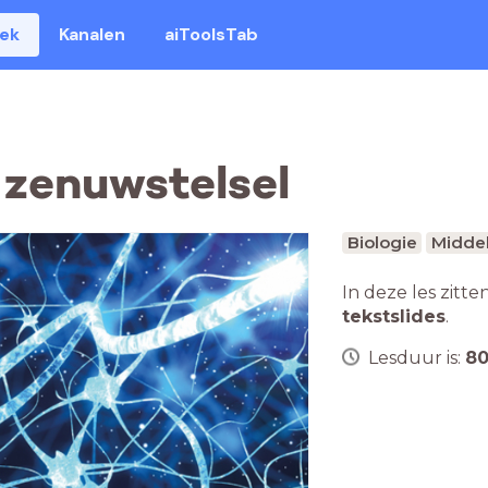
eek
Kanalen
aiToolsTab
 zenuwstelsel
Biologie
Middel
In deze les zitte
tekstslides
.
Lesduur is:
8