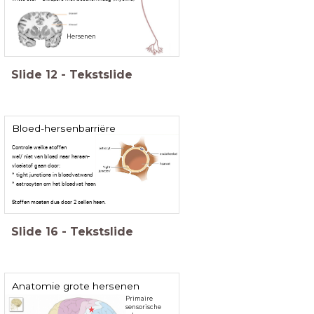
Hersenen
Slide
12
-
Tekstslide
Bloed-hersenbarriëre
Controle welke stoffen
wel/ niet van bloed naar hersen-
vloeistof gaan door:
* tight junctions in bloedvatwand
* astrocyten om het bloedvat heen
Stoffen moeten dus door 2 cellen heen.
Slide
16
-
Tekstslide
Anatomie grote hersenen
Primaire
sensorische