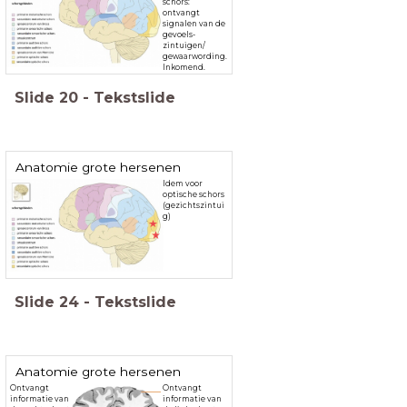
schors:
ontvangt
signalen van de
gevoels-
zintuigen/
gewaarwording.
Inkomend.
Slide
20
-
Tekstslide
Anatomie grote hersenen
Idem voor
optische schors
(gezichtszintui
g)
Slide
24
-
Tekstslide
Anatomie grote hersenen
Ontvangt
Ontvangt
informatie van
informatie van