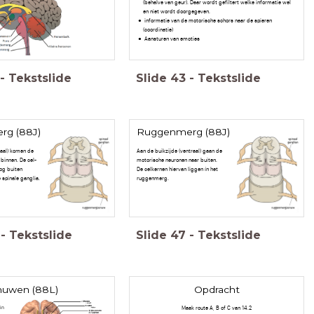
(behalve van geur). Daar wordt gefiltert welke informatie wel
en niet wordt doorgegeven.
informatie van de motorische schors naar de spieren
(coordinatie)
Aansturen van emoties
-
Tekstslide
Slide
43
-
Tekstslide
g (88J)
Ruggenmerg (88J)
saal) komen de
Aan de buikzijde (ventraal) gaan de
binnen. De cel-
motorische neuronen naar buiten.
og buiten
De celkernen hiervan liggen ín het
spinale ganglia.
ruggenmerg.
-
Tekstslide
Slide
47
-
Tekstslide
uwen (88L)
Opdracht
in
Maak route A, B of C van 14.2