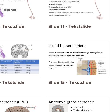
tuigen naar het CZS, vaak lange uitlopers.
Schakelneuronen:
Zenuwcellen binnen het CZS.
Ruggenmerg
Motorische neuronen:
zenuwcellen die impulsen vervoeren van CZS naar spieren
of klieren, vaak lange uitlopers.
-
Tekstslide
Slide
11
-
Tekstslide
Bloed-hersenbarriëre
Tussen spinnenwebvlies en zachte hersen/ ruggenmergvlies zit
hersenvocht en daar lopen de bloedvaten.
Er is geen directe verbinding
tussen bloed en hersenvloei-
stof.
-
Tekstslide
Slide
15
-
Tekstslide
hersenen (88C1)
Anatomie grote hersenen
Verbonden met de