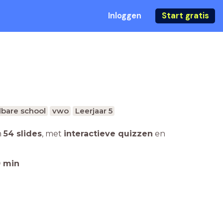
Inloggen
Start gratis
bare school
vwo
Leerjaar 5
n
54 slides
,
met
interactieve quizzen
en
0
min