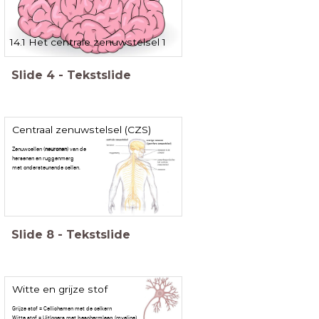
14.1 Het centrale zenuwstelsel 1
Slide
4
-
Tekstslide
Centraal zenuwstelsel (CZS)
Zenuwcellen (
neuronen
) van de
hersenen en ruggenmerg
met ondersteunende cellen.
Slide
8
-
Tekstslide
Witte en grijze stof
Grijze stof = Cellichamen met de celkern
Witte stof = Uitlopers met beschermlaag (myeline)