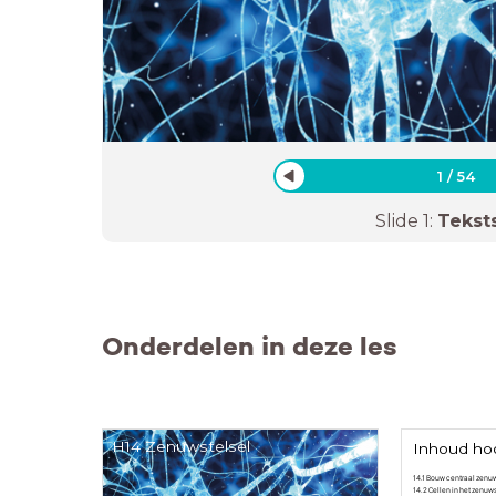
1
/
54
Slide
1
:
Tekst
Onderdelen in deze les
H14 Zenuwstelsel
Inhoud ho
14.1 Bouw centraal zenu
14.2 Cellen in het zenuws