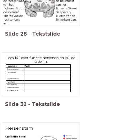
de rechterkant
de linkerkant
L R
van het
van het
lichaam. Stuurt
lichaam. Stuurt
de spieren/
de spieren/
klieren van de
klieren van de
rechterkant
linkerkant aan.
aan.
Slide
28
-
Tekstslide
Lees 14.1 over functie hersenen en vul de
tabel in.
Hersendeel
Functie
Grote hersenen
Hersenbalk
Hypothalamus
Hypofyse
Hersenstam
Kleine hersenen
Ruggenmerg
Slide
32
-
Tekstslide
Hersenstam
Coördineert allerlei