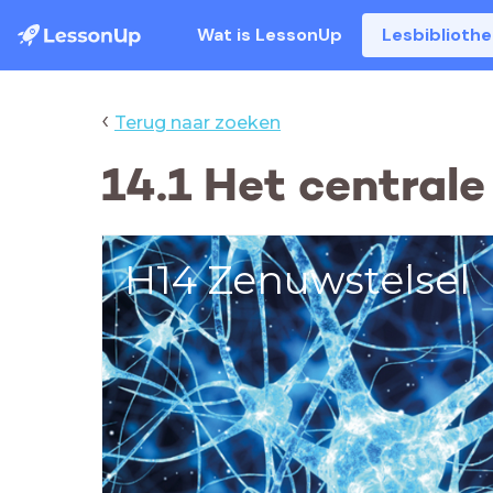
Wat is LessonUp
Lesbiblioth
‹
Terug naar zoeken
14.1 Het centrale
H14 Zenuwstelsel