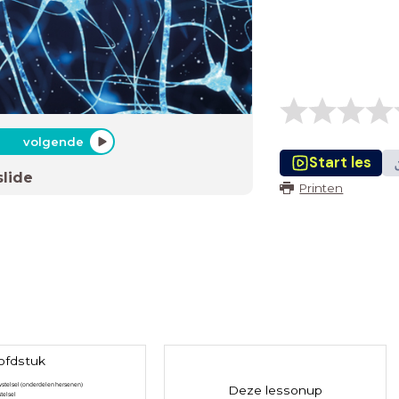
volgende
Start les
slide
Printen
ofdstuk
wstelsel (onderdelen hersenen)
Deze lessonup
telsel