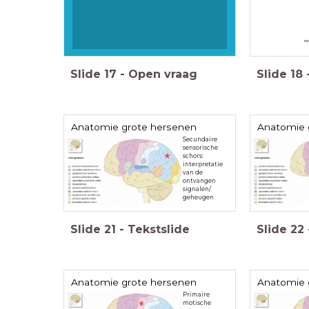
Slide
17
-
Open vraag
Slide
18
Anatomie grote hersenen
Anatomie 
Secundaire
sensorische
schors:
interpretatie
van de
ontvangen
signalen/
geheugen
Slide
21
-
Tekstslide
Slide
22
Anatomie grote hersenen
Anatomie 
Primaire
motische