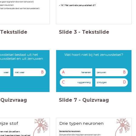
oe gaan signalen door een zenuwcel)
ussen neuronen
- 14.1 Het centrale zenuwstelsel dl1
sel (onbewuste deel van het zenuwstelsel)
Tekstslide
Slide
3
-
Tekstslide
wstelsel bestaat uit het
Wat hoort niet bij het zenuwstelsel?
nuwstelsel en uit zenuwen
B
A
B
waar
niet waar
hersenen
zenuwen
C
D
ruggenmerg
zintuigen
Quizvraag
Slide
7
-
Quizvraag
ijze stof
Drie typen neuronen
amen met de celkern
Sensorische neuronen:
Zenuwcellen die impulsen vervoeren van zin-
s met beschermlaag (myeline)