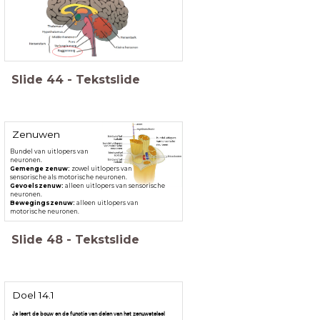
Slide
44
-
Tekstslide
Zenuwen
Bundel van uitlopers van
neuronen.
Gemenge zenuw:
zowel uitlopers van
sensorische als motorische neuronen.
Gevoelszenuw:
alleen uitlopers van sensorische
neuronen.
Bewegingszenuw:
alleen uitlopers van
motorische neuronen.
Slide
48
-
Tekstslide
Doel 14.1
Je leert de bouw en de functie van delen van het zenuwstelsel