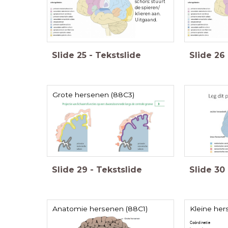
schors: stuurt
de spieren/
klieren aan.
Uitgaand.
Slide
25
-
Tekstslide
Slide
26
Grote hersenen (88C3)
Slide
29
-
Tekstslide
Slide
30
Anatomie hersenen (88C1)
Kleine he
Coördinatie