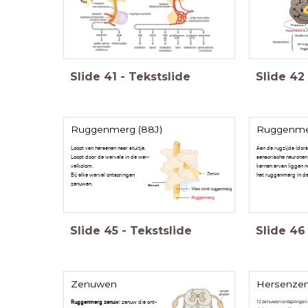
Slide
41
-
Tekstslide
Slide
42
Ruggenmerg (88J)
Ruggenmer
Loopt van hersenen naar stuitje.
Aan de rugzijde (dor
Loopt door de wervels in de wer-
sensorische neuronen 
velkolom.
kernen ervan liggen n
Bij elke wervel ontspringen
het ruggenmerg in de 
zenuwen.
Wervel
Slide
45
-
Tekstslide
Slide
46
Zenuwen
Hersenzen
Ruggenmerg zenuw:
zenuw die ont-
12 zenuwen ontspringen 