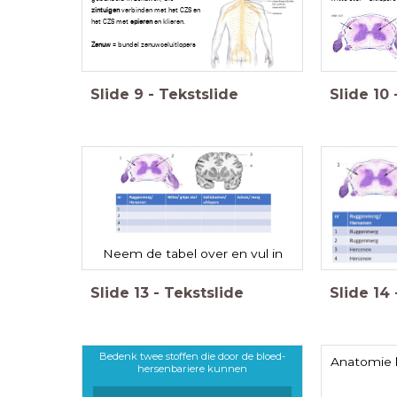
zintuigen
verbinden met het CZS en
het CZS met
spieren
en klieren.
Zenuw
= bundel zenuwceluitlopers
Slide
9
-
Tekstslide
Slide
10
Neem de tabel over en vul in
Slide
13
-
Tekstslide
Slide
14
Bedenk twee stoffen die door de bloed-
Anatomie 
hersenbariere kunnen