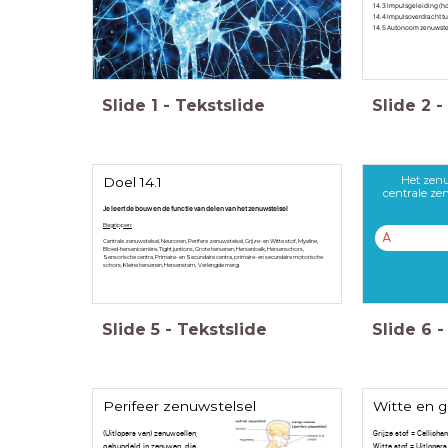
14.3 Impulsgeleiding (h
14.4 Impulsoverdracht t
14.5 Autonoom zenuwstel
Slide
1
-
Tekstslide
Slide
2
-
Het zenu
Doel 14.1
centrale ze
Je leert de bouw en de functie van delen van het zenuwstelsel
Begrippen:
A
Centrale zenuwstelsel, Neuronen, Perifere zenuwstelsel, Grijze- en Witte stof, Myeline,
Bloed-hersenbarrière, Tight juntions, Grote hersenen, Hersenbalk, Hersenschors,
Sensorische centra, Primaire- en Secundaire centra, primaire- en secundaire motorische
schors, Kleine hersenen, Hersenstam, Verlengde merg
Slide
5
-
Tekstslide
Slide
6
-
Perifeer zenuwstelsel
Witte en gr
(Uitlopers van) zenuwcellen,
Grijze stof = Cellich
gebundeld in zenuwen, die
Witte stof = Uitloper