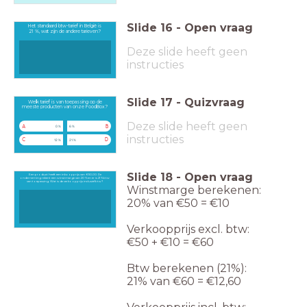
Slide
16
-
Open vraag
Het standaard btw-tarief in België is
21 %, wat zijn de andere tarieven?
Deze slide heeft geen
instructies
Slide
17
-
Quizvraag
Welk tarief is van toepassing op de
meeste producten van onze FoodBox?
Deze slide heeft geen
A
B
0 %
6 %
instructies
C
D
12 %
21 %
Slide
18
-
Open vraag
Een product heeft een inkoopprijs van € 50,00. De
onderneming rekent een winstmarge van 20 % en er is 21 % btw
van toepassing. Wat is de verkoopprijs inclusief btw?
Winstmarge berekenen:
20% van €50 = €10
Verkoopprijs excl. btw:
€50 + €10 = €60
Btw berekenen (21%):
21% van €60 = €12,60