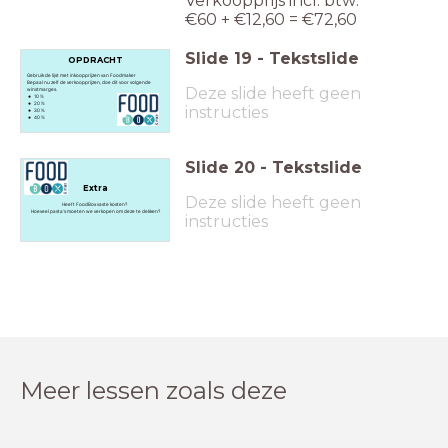
Verkoopprijs incl. btw:
€60 + €12,60 = €72,60
Slide
19
-
Tekstslide
OPDRACHT
Gebruik de lijst met inkoopprijzen van Foodmaker
Bepaal nu zelf de verkoopprijzen, doe dit voor volgende
Deze slide heeft geen
winstmarges.
10 %
20 %
instructies
30 %
40 %
Slide
20
-
Tekstslide
Extra
Deze slide heeft geen
Heeft FoodBox vaste kosten?
Hoeveel pasta's moeten we verkopen om deze te dekken?
instructies
Meer lessen zoals deze