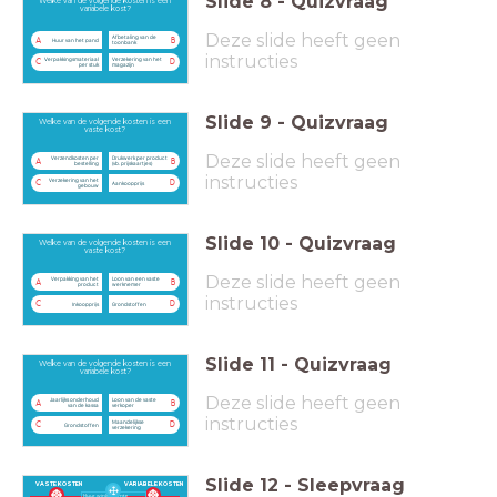
Slide
8
-
Quizvraag
Welke van de volgende kosten is een
variabele kost?
Deze slide heeft geen
Afbetaling van de
A
B
Huur van het pand
toonbank
instructies
Verpakkingsmateriaal
Verzekering van het
C
D
per stuk
magazijn
Slide
9
-
Quizvraag
Welke van de volgende kosten is een
vaste kost?
Deze slide heeft geen
Verzendkosten per
Drukwerk per product
A
B
bestelling
(vb. prijskaartjes)
instructies
Verzekering van het
C
D
Aankoopprijs
gebouw
Slide
10
-
Quizvraag
Welke van de volgende kosten is een
vaste kost?
Deze slide heeft geen
Verpakking van het
Loon van een vaste
A
B
product
werknemer
instructies
C
D
Inkoopprijs
Grondstoffen
Slide
11
-
Quizvraag
Welke van de volgende kosten is een
variabele kost?
Deze slide heeft geen
Jaarlijks onderhoud
Loon van de vaste
A
B
van de kassa
verkoper
instructies
Maandelijkse
C
D
Grondstoffen
verzekering
Slide
12
-
Sleepvraag
VASTE KOSTEN
VARIABELE KOSTEN
Huur winkelruimte