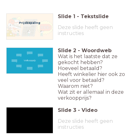
Slide
1
-
Tekstslide
Prijsbepaling
Deze slide heeft geen
instructies
Slide
2
-
Woordweb
Wat is het laatste dat ze
gekocht hebben?
Verkoopprijs
Hoeveel betaald?
Heeft winkelier hier ook zo
veel voor betaald?
Waarom niet?
Wat zit er allemaal in deze
verkoopprijs?
Slide
3
-
Video
Deze slide heeft geen
instructies