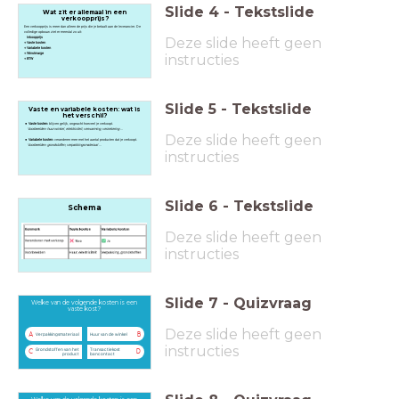
Slide
4
-
Tekstslide
Wat zit er allemaal in een
verkoopprijs?
Een verkoopprijs is meer dan alleen de prijs die je betaalt aan de leverancier. De
volledige opbouw ziet er meestal zo uit:
Deze slide heeft geen
Inkoopprijs
+ Vaste kosten
+ Variabele kosten
+ Winstmarge
instructies
+ BTW
Slide
5
-
Tekstslide
Vaste en variabele kosten: wat is
het verschil?
Vaste kosten:
blijven gelijk, ongeacht hoeveel je verkoopt.
Voorbeelden: huur winkel, elektriciteit, verwarming, verzekering ...
Deze slide heeft geen
Variabele kosten:
veranderen mee met het aantal producten dat je verkoopt.
Voorbeelden: grondstoffen, verpakkingsmateriaal ...
instructies
Slide
6
-
Tekstslide
Schema
Deze slide heeft geen
instructies
Slide
7
-
Quizvraag
Welke van de volgende kosten is een
vaste kost?
Deze slide heeft geen
A
B
Verpakkingsmateriaal
Huur van de winkel
instructies
Grondstoffen van het
Transactiekost
C
D
product
bancontact