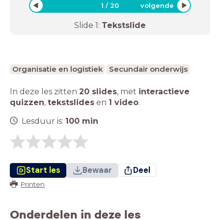
1
/
20
volgende
Slide
1
:
Tekstslide
Organisatie en logistiek
Secundair onderwijs
In deze les zitten
20 slides
,
met
interactieve
quizzen
,
tekstslides
en
1 video
.
Lesduur is:
100
min
Start les
Bewaar
Deel
Printen
Onderdelen in deze les