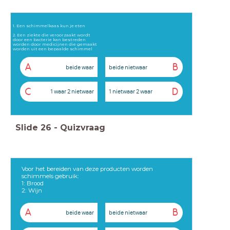
1. Een schimmelkaas kun je eten
2. Een ziekte die veroorzaakt wordt
door een bacterie kan bestreden
worden door medicijnen die gemaakt
worden uit een bepaalde schimmel
A
B
beide waar
beide nietwaar
C
D
1 waar 2 nietwaar
1 nietwaar 2 waar
Slide
26
-
Quizvraag
Voor het bereiden van deze producten worden
schimmels gebruik:
1: Brood
2: Wijn
A
B
beide waar
beide nietwaar