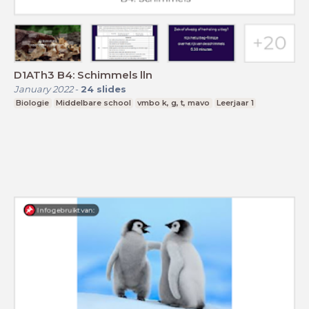
D1ATh3 B4: Schimmels lln
January 2022
-
24
slides
Biologie
Middelbare school
vmbo k, g, t, mavo
Leerjaar 1