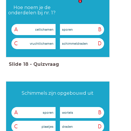
1
Hoe noem je de
onderdelen bij nr. 1?
A
B
cellichamen
sporen
C
D
vruchtlichamen
schimmeldraden
Slide
18
-
Quizvraag
Schimmels zijn opgebouwd uit
A
B
sporen
wortels
C
D
plaatjes
draden