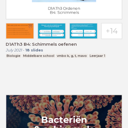
D1ATh3 B4: Schimmels oefenen
July 2021
-
18
slides
Biologie
Middelbare school
vmbo k, g, t, mavo
Leerjaar 1