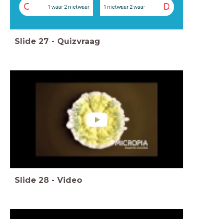
C
D
1 waar 2 nietwaar
1 nietwaar 2 waar
Slide
27
-
Quizvraag
Slide
28
-
Video