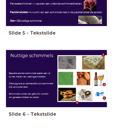
Penseelschimmel --> sporen aan uiteinde schimmeldraden
Paddenstoelen =
vrucht van een schimmel met in de paddenstoel de sporen
Gist
= Ééncellige schimmel
Slide
5
-
Tekstslide
Nuttige schimmels
1
Speciale soorten schimmels spelen een rol
2
bij het maken van voedingsmiddelen.
Champignons en cantharellen zijn schimmels
3
die we kunnen eten.
Schimmels kunnen ook gebruikt worden
om geneesmiddelen te maken
5
4
Slide
6
-
Tekstslide