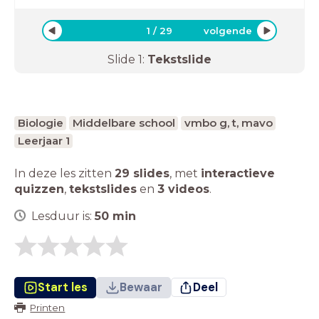
1
/
29
volgende
Slide
1
:
Tekstslide
Biologie
Middelbare school
vmbo g, t, mavo
Leerjaar 1
In deze les zitten
29 slides
,
met
interactieve
quizzen
,
tekstslides
en
3 videos
.
Lesduur is:
50
min
Start les
Bewaar
Deel
Printen