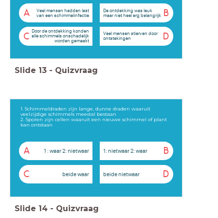
Veel mensen hadden last
De ontdekking was leuk
A
B
van een schimmelinfectie
maar niet heel erg belangrijk
Door de ontdekking konden
Veel mensen stierven door
C
D
alle schimmels onschadelijk
ontstekingen
worden gemaakt
Slide
13
-
Quizvraag
1. Schimmeldraden zijn lange, dunne draden waaruit
veelzijdige schimmels meestal bestaan
2. Sporen zijn cellen waaruit een nieuwe schimmel of plant
kan ontstaan
A
B
1 : waar 2: nietwaar
1: nietwaar 2: waar
C
D
beide waar
beide nietwaar
Slide
14
-
Quizvraag