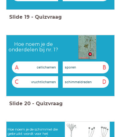
Slide
19
-
Quizvraag
Hoe noem je de
onderdelen bij nr. 1?
1
A
B
cellichamen
sporen
C
D
vruchtlichamen
schimmeldraden
Slide
20
-
Quizvraag
Hoe noem je de schimmel die
gebruikt wordt voor het