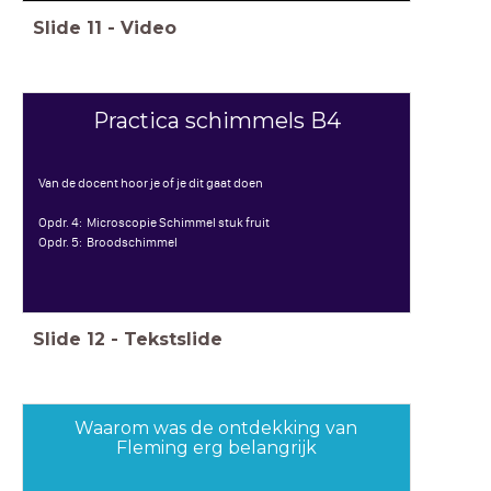
Slide
11
-
Video
Practica schimmels B4
Van de docent hoor je of je dit gaat doen
Opdr. 4: Microscopie Schimmel stuk fruit
Opdr. 5: Broodschimmel
Slide
12
-
Tekstslide
Waarom was de ontdekking van
Fleming erg belangrijk