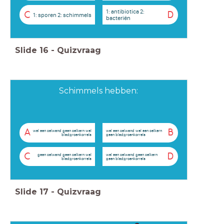
1: antibiotica 2:
C
D
1: sporen 2: schimmels
bacteriën
Slide
16
-
Quizvraag
Schimmels hebben:
A
B
wel een celwand geen celkern wel
wel een celwand wel een celkern
bladgroenkorrels
geen bladgroenkorrels
C
D
geen celwand geen celkern wel
wel een celwand geen celkern
bladgroenkorrels
geen bladgroenkorrels
Slide
17
-
Quizvraag