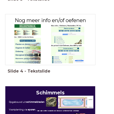
Nog meer info en/of oefenen
Slide
4
-
Tekstslide
Schimmels
Opgebouwd uit
schimmeldraden
Voortplanting via
sporen ,
dat zijn cellen waaruit een nieuwe schimmel kan ontstaan