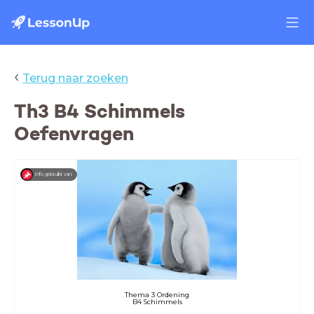
‹
Terug naar zoeken
Th3 B4 Schimmels
Oefenvragen
Info gebruikt van:
Thema 3 Ordening
B4 Schimmels