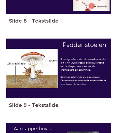
Slide
8
-
Tekstslide
Paddenstoelen
Sommige schimmels hebben paddenstoelen
(dit is het vruchtorgaan) denk bijvoorbeeld
aan de vliegenzwam maar ook de
champignons zijn schimmels.
Sommige schimmels zijn dus eetbaar.
Deze schimmels hebben de sporen onder de
hoed tussen de lamellen.
Slide
9
-
Tekstslide
Aardappelbovist