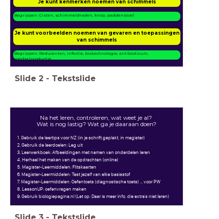
Je kunt kenmerken noemen van schimmels
Begrippen: Gisten, schimmeldraden, knop, paddenstoel
Je kunt voorbeelden noemen van gevaren en toepassingen
van schimmels
Begrippen: Reducenten, infectie, biotechnologie, antibioticum,
voedselproductie
Slide
2
-
Tekstslide
Na het leren, controleren, wat weet je al?
Wat is nog lastig? Wat ga je daaraan doen?
1. Gebruik de leertips voor NZ (in je schrift geplakt, in magister)
2. Gebruik de leerdoelen: Leg uit
3. Leerwerkboek: Afbeeldingen met namen van onderdelen leren
4. Herhaal het maken van de opdrachten (online)
5. Magister-Leermiddelen: Flitskaarten
6. Magister-Leermiddelen: Test jezelf van elke basisstof
7. Magister-Leermiddelen: Oefentoets (diagnostische toets) ... voor PW
8. LessonUP: oefenvragen maken
9. Gebruik biologiepagina.nl (Let op: Daar is meer info, die extra's niet leren)
Slide
3
-
Tekstslide