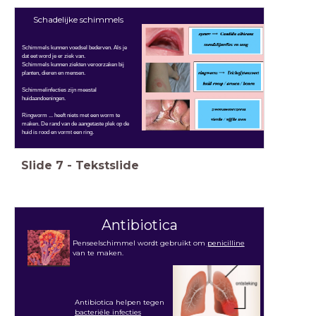
Schadelijke schimmels
Schimmels kunnen voedsel bederven. Als je
dat eet word je er ziek van.
Schimmels kunnen ziekten veroorzaken bij
planten, dieren en mensen.
Schimmelinfecties zijn meestal
huidaandoeningen.
Ringworm ... heeft niets met een worm te
maken. De rand van de aangetaste plek op de
huid is rood en vormt een ring.
Slide
7
-
Tekstslide
Antibiotica
Penseelschimmel wordt gebruikt om
penicilline
van te maken.
Antibiotica helpen tegen
bacteriële infecties