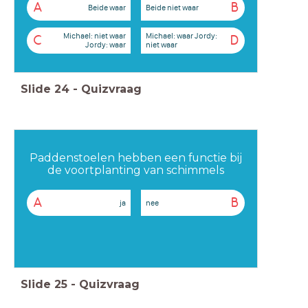
A
B
Beide waar
Beide niet waar
Michael: niet waar
Michael: waar Jordy:
C
D
Jordy: waar
niet waar
Slide
24
-
Quizvraag
Paddenstoelen hebben een functie bij
de voortplanting van schimmels
A
B
ja
nee
Slide
25
-
Quizvraag