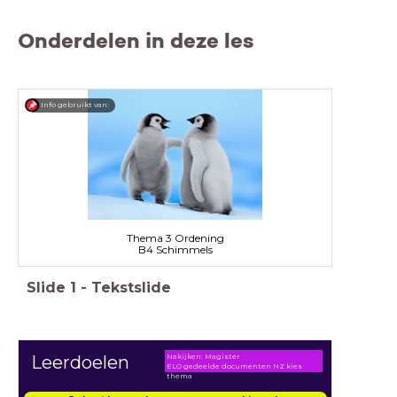
Onderdelen in deze les
Info gebruikt van:
Thema 3 Ordening
B4 Schimmels
Slide
1
-
Tekstslide
Nakijken: Magister
Leerdoelen
ELO gedeelde documenten NZ kies
thema