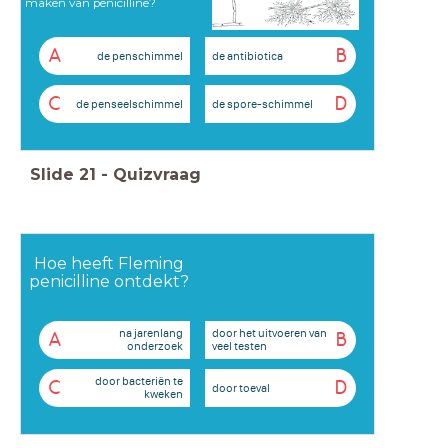
maken van penicilline?
A
B
de penschimmel
de antibiotica
C
D
de penseelschimmel
de spore-schimmel
Slide
21
-
Quizvraag
Hoe heeft Fleming
penicilline ontdekt?
na jarenlang
door het uitvoeren van
A
B
onderzoek
veel testen
door bacteriën te
C
D
door toeval
kweken