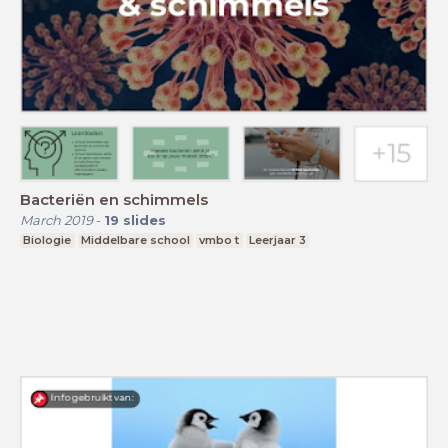
Bacteriën en schimmels
March 2019
-
19
slides
Biologie
Middelbare school
vmbo t
Leerjaar 3