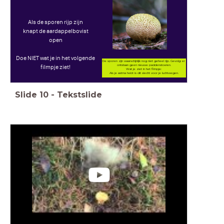
Als de sporen rijp zijn
knapt de aardappelbovist
open
Doe NIET wat je in het volgende
De sporen zijn waarschijnlijk nog niet geheel rijp. Gevolg: er
ontstaan geen nieuwe paddenstoelen.
filmpje ziet!
Wat je ziet in het filmpje:
Als je astma hebt is dit slecht voor je luchtwegen.
Slide
10
-
Tekstslide