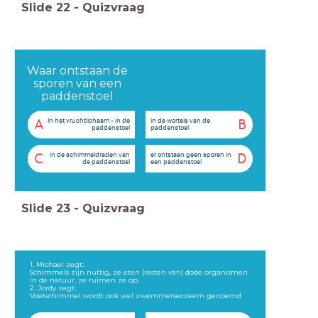
Slide
22
-
Quizvraag
Waar ontstaan de
sporen van een
paddenstoel
In het vruchtlichaam - in de
in de wortels van de
A
B
paddenstoel
paddenstoel
in de schimmeldraden van
er ontstaan geen sporen in
C
D
de paddenstoel
een paddenstoel
Slide
23
-
Quizvraag
1. Michael zegt:
Schimmels zijn nuttig, ze eten (resten van) dode organismen
in de natuur, ze ruimen ze op.
2. Jordy zegt:
Voetschimmel wordt ook wel zwemmerseczeem genoemd